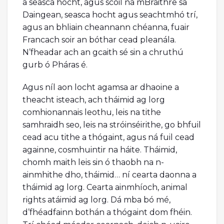
a seasca hocht, agus scoil na mBráithre sa
Daingean, seasca hocht agus seachtmhó trí,
agus an bhliain cheannann chéanna, fuair
Francach soir an bóthar cead pleanála.
N’fheadar ach an gcaith sé sin a chruthú
gurb ó Pháras é.
Agus níl aon locht agamsa ar dhaoine a
theacht isteach, ach tháimid ag lorg
comhionannais leothu, leis na tithe
samhraidh seo, leis na stróinséirithe, go bhfuil
cead acu tithe a thógaint, agus ná fuil cead
againne, cosmhuintir na háite. Tháimid,
chomh maith leis sin ó thaobh na n-
ainmhithe dho, tháimid… ní cearta daonna a
tháimid ag lorg. Cearta ainmhíoch, animal
rights atáimid ag lorg. Dá mba bó mé,
d’fhéadfainn bothán a thógaint dom fhéin.