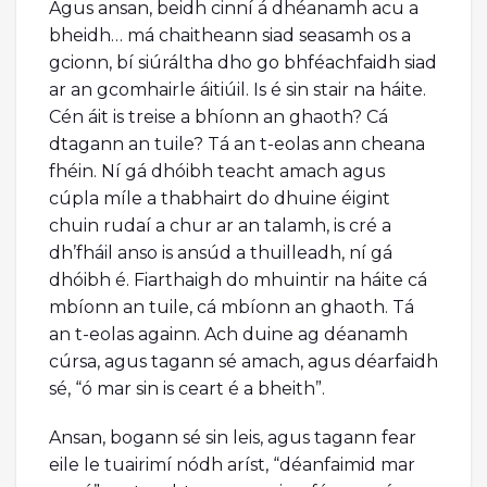
Agus ansan, beidh cinní á dhéanamh acu a
bheidh… má chaitheann siad seasamh os a
gcionn, bí siúráltha dho go bhféachfaidh siad
ar an gcomhairle áitiúil. Is é sin stair na háite.
Cén áit is treise a bhíonn an ghaoth? Cá
dtagann an tuile? Tá an t-eolas ann cheana
fhéin. Ní gá dhóibh teacht amach agus
cúpla míle a thabhairt do dhuine éigint
chuin rudaí a chur ar an talamh, is cré a
dh’fháil anso is ansúd a thuilleadh, ní gá
dhóibh é. Fiarthaigh do mhuintir na háite cá
mbíonn an tuile, cá mbíonn an ghaoth. Tá
an t-eolas againn. Ach duine ag déanamh
cúrsa, agus tagann sé amach, agus déarfaidh
sé, “ó mar sin is ceart é a bheith”.
Ansan, bogann sé sin leis, agus tagann fear
eile le tuairimí nódh aríst, “déanfaimid mar