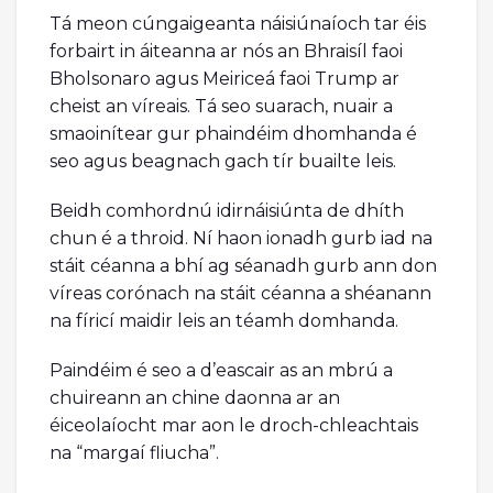
Tá meon cúngaigeanta náisiúnaíoch tar éis
forbairt in áiteanna ar nós an Bhraisíl faoi
Bholsonaro agus Meiriceá faoi Trump ar
cheist an víreais. Tá seo suarach, nuair a
smaoinítear gur phaindéim dhomhanda é
seo agus beagnach gach tír buailte leis.
Beidh comhordnú idirnáisiúnta de dhíth
chun é a throid. Ní haon ionadh gurb iad na
stáit céanna a bhí ag séanadh gurb ann don
víreas corónach na stáit céanna a shéanann
na fíricí maidir leis an téamh domhanda.
Paindéim é seo a d’eascair as an mbrú a
chuireann an chine daonna ar an
éiceolaíocht mar aon le droch-chleachtais
na “margaí fliucha”.