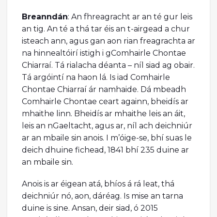
Breanndán
: An fhreagracht ar an té gur leis
an tig. An té a thá tar éis an t-airgead a chur
isteach ann, agus gan aon rian freagrachta ar
na hinnealtóirí istigh i gComhairle Chontae
Chiarraí. Tá rialacha déanta – níl siad ag obair.
Tá argóintí na haon lá. Is iad Comhairle
Chontae Chiarraí ár namhaide. Dá mbeadh
Comhairle Chontae ceart againn, bheidís ar
mhaithe linn. Bheidís ar mhaithe leis an áit,
leis an nGaeltacht, agus ar, níl ach deichniúr
ar an mbaile sin anois. I m’óige-se, bhí suas le
deich dhuine fichead, 1841 bhí 235 duine ar
an mbaile sin.
Anois is ar éigean atá, bhíos á rá leat, thá
deichniúr nó, aon, dáréag. Is mise an tarna
duine is sine. Ansan, deir siad, ó 2015