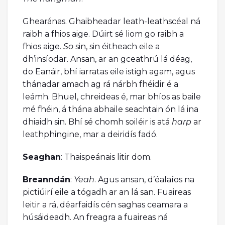
Ghearánas. Ghaibheadar leath-leathscéal ná
raibh a fhios aige. Dúirt sé liom go raibh a
fhios aige.
So
sin, sin éitheach eile a
dh’insíodar. Ansan, ar an gceathrú lá déag,
do Eanáir, bhí iarratas eile istigh agam, agus
thánadar amach ag rá nárbh fhéidir é a
leámh. Bhuel, chreideas é, mar bhíos as baile
mé fhéin, á thána abhaile seachtain ón lá ina
dhiaidh sin. Bhí sé chomh soiléir is atá
harp
ar
leathphingine, mar a deiridís fadó.
Seaghan
: Thaispeánais litir dom.
Breanndán
:
Yeah
. Agus ansan, d’éalaíos na
pictiúirí eile a tógadh ar an lá san. Fuaireas
leitir a rá, déarfaidís cén saghas ceamara a
húsáideadh. An freagra a fuaireas ná