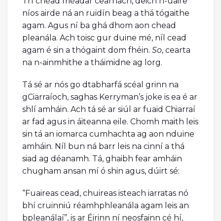
Trí chéad méadar cearnach, deich n-uaire
níos airde ná an ruidín beag a thá tógaithe
agam. Agus ní ba ghá dhom aon chead
pleanála. Ach toisc gur duine mé, níl cead
agam é sin a thógaint dom fhéin.
So
, cearta
na n-ainmhithe a tháimidne ag lorg.
Tá sé ar nós go dtabharfá scéal grinn na
gCiarraíoch, saghas Kerryman’s joke is ea é ar
shlí amháin. Ach tá sé ar siúl ar fuaid Chiarraí
ar fad agus in áiteanna eile. Chomh maith leis
sin tá an iomarca cumhachta ag aon nduine
amháin. Níl bun ná barr leis na cinní a thá
siad ag déanamh. Tá, ghaibh fear amháin
chugham ansan mí ó shin agus, dúirt sé:
“Fuaireas cead, chuireas isteach iarratas nó
bhí cruinniú réamhphleanála agam leis an
bpleanálaí”, is ar Éirinn ní neosfainn cé hí,