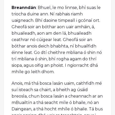
Breanndán
: Bhuel, le mo linnse, bhí suas le
triocha duine ann. Ní rabhais riamh
uaigneach. Bhí daoine timpeall i gcónaí ort.
Gheofá soir an bóthar aon uair amháin, á,
bhuaileadh, aon am den lá, bhuaileadh
ceathrar nó cúigear leat. Gheofá soir an
bóthar anois deich bhabhta, ní bhuailfidh
éinne leat. Go dtí cheithre mbliana ó shin nó
trí mbliana ó shin, bhí rogha agam do thrí
siopa, agus oifig an phoist. I ngiorracht dhá
mhíle go leith dhom.
Anois, má thá bosca lasán uaim, caithfidh mé
suí isteach sa chairt, a bheith ag úsáid
breosla, chun bosca lasán a cheannach ar an
mBuailtín a thá seacht míle ó bhaile, nó an
Daingean, a thá hocht mhíle ó bhaile. Tá bus