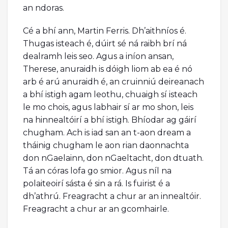
an ndoras.
Cé a bhí ann, Martin Ferris. Dh’aithníos é.
Thugas isteach é, dúirt sé ná raibh brí ná
dealramh leis seo. Agus a iníon ansan,
Therese, anuraidh is dóigh liom ab ea é nó
arb é arú anuraidh é, an cruinniú deireanach
a bhí istigh agam leothu, chuaigh sí isteach
le mo chois, agus labhair sí ar mo shon, leis
na hinnealtóirí a bhí istigh. Bhíodar ag gáirí
chugham. Ach is iad san an t-aon dream a
tháinig chugham le aon rian daonnachta
don nGaelainn, don nGaeltacht, don dtuath.
Tá an córas lofa go smior. Agus níl na
polaiteoirí sásta é sin a rá. Is fuirist é a
dh’athrú. Freagracht a chur ar an innealtóir.
Freagracht a chur ar an gcomhairle.