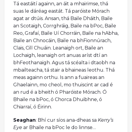
Tá eastáití againn, an áit a mhairimse, thá
suas le dáréag eastát. Tá paróiste Mórach
agat ar dtúis. Ansan, thá Baile Dháith, Baile
an Scotaigh, Corrghráig, Baile na bPoc, Baile
Reo, Grafaí, Baile Uí Chorráin, Baile na hAbha,
Baile an Chnocáin, Baile na bhFionnúrach,
Clais, Cill Chuáin. Leanaigh ort, Baile an
Lochaigh, leanaigh ort anuas aríst dtí an
bhFeothanaigh. Agus tá scéalta i dtaobh na
mbailteacha, tá stair a bhaineas leothu. Thá
meas againn orthu. Is ann a fuaireas an
Ghaelainn, mo cheol, mo thuiscint ar cad é
an rud é a bheith ó Pharóiste Mórach. Ó
Bhaile na bPoc, ó Chorca Dhuibhne, ó
Chiarraí, ó Éirinn.
Seaghan
: Bhí cur síos ana-dheas sa
Kerry’s
Eye
ar Bhaile na bPoc le do linnse…