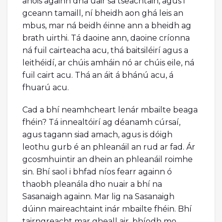
anois againn dhá uair sa tseachtain, agus i
gceann tamaill, ní bheidh aon ghá leis an
mbus, mar ná beidh éinne ann a bheidh ag
brath uirthi. Tá daoine ann, daoine críonna
ná fuil cairteacha acu, thá baitsiléirí agus a
leithéidí, ar chúis amháin nó ar chúis eile, ná
fuil cairt acu. Thá an áit á bhánú acu, á
fhuarú acu.
Cad a bhí neamhcheart lenár mbailte beaga
fhéin? Tá innealtóirí ag déanamh cúrsaí,
agus tagann siad amach, agus is dóigh
leothu gurb é an phleanáil an rud ar fad. Ár
gcosmhuintir an dhein an phleanáil roimhe
sin. Bhí saol i bhfad níos fearr againn ó
thaobh pleanála dho nuair a bhí na
Sasanaigh againn. Mar lig na Sasanaigh
dúinn maireachtaint inár mbailte fhéin. Bhí
tairngreacht mar gheall air, bhíodh mo