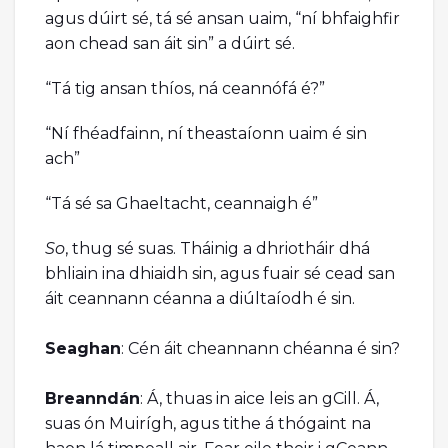
agus dúirt sé, tá sé ansan uaim, “ní bhfaighfir
aon chead san áit sin” a dúirt sé.
“Tá tig ansan thíos, ná ceannófá é?”
“Ní fhéadfainn, ní theastaíonn uaim é sin
ach”
“Tá sé sa Ghaeltacht, ceannaigh é”
So
, thug sé suas. Tháinig a dhriotháir dhá
bhliain ina dhiaidh sin, agus fuair sé cead san
áit ceannann céanna a diúltaíodh é sin.
Seaghan
: Cén áit cheannann chéanna é sin?
Breanndán
: Á, thuas in aice leis an gCill. Á,
suas ón Muirígh, agus tithe á thógaint na