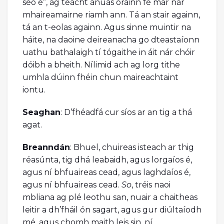
seo é”, ag teacht anuas orainn fé mar nár
mhaireamairne riamh ann. Tá an stair againn,
tá an t-eolas againn. Agus sinne muintir na
háite, na daoine deireanacha go dteastaíonn
uathu bathalaigh tí tógaithe in áit nár chóir
dóibh a bheith. Nílimid ach ag lorg tithe
umhla dúinn fhéin chun maireachtaint
iontu.
Seaghan
: D’fhéadfá cur síos ar an tig a thá
agat.
Breanndán
: Bhuel, chuireas isteach ar thig
réasúnta, tig dhá leabaidh, agus lorgaíos é,
agus ní bhfuaireas cead, agus laghdaíos é,
agus ní bhfuaireas cead.
So
, tréis naoi
mbliana ag plé leothu san, nuair a chaitheas
leitir a dh’fháil ón sagart, agus gur diúltaíodh
mé, agus chomh maith leis sin, ní