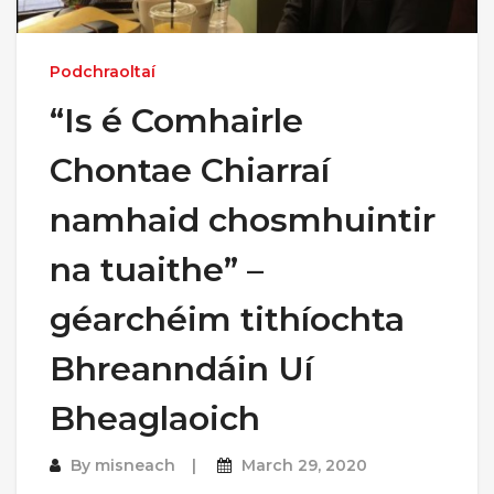
Podchraoltaí
“Is é Comhairle
Chontae Chiarraí
namhaid chosmhuintir
na tuaithe” –
géarchéim tithíochta
Bhreanndáin Uí
Bheaglaoich
By
misneach
March 29, 2020