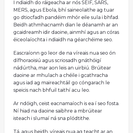
I ndiaidh do ráigeacha ar nós SEIF, SARS,
MERS, agus Ebola, bhí saineolaithe ag tuar
go dtiocfadh pandéim mhór eile sula i bhfad.
Beidh athmhacnamh dian le déanamh ar an
gcaidreamh idir daoine, ainmhí agus an córas
éiceolaíochta i ndiaidh na géarchéime seo.
Eascraíonn go leor de na víreais nua seo ón
dífhoraoisiú agus scriosadh gnáthóigí
nádúrtha, mar aon leis an uirbiú. Brúitear
daoine ar mhulach a chéile i gcathracha
agus iad ag maireachtáil go cóngarach le
speicis nach bhfuil taithí acu leo.
Ar ndóigh, ceist eacnamaíoch is ea í seo fosta.
Ní hiad na daoine saibhre a mbrúitear
isteach i slumaí ná sna plódtithe.
Tá, agus beidh, víreais nua ag teacht ar an