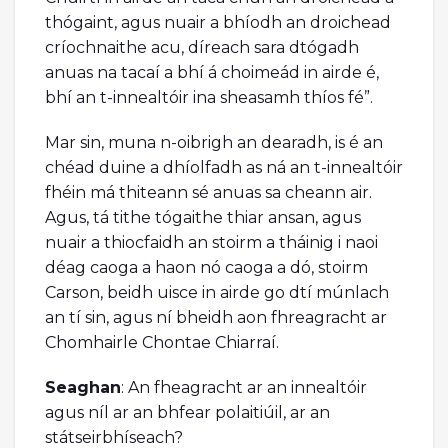
thógaint, agus nuair a bhíodh an droichead
críochnaithe acu, díreach sara dtógadh
anuas na tacaí a bhí á choimeád in airde é,
bhí an t-innealtóir ina sheasamh thíos fé”.
Mar sin, muna n-oibrigh an dearadh, is é an
chéad duine a dhíolfadh as ná an t-innealtóir
fhéin má thiteann sé anuas sa cheann air.
Agus, tá tithe tógaithe thiar ansan, agus
nuair a thiocfaidh an stoirm a tháinig i naoi
déag caoga a haon nó caoga a dó, stoirm
Carson, beidh uisce in airde go dtí múnlach
an tí sin, agus ní bheidh aon fhreagracht ar
Chomhairle Chontae Chiarraí.
Seaghan
: An fheagracht ar an innealtóir
agus níl ar an bhfear polaitiúil, ar an
státseirbhíseach?