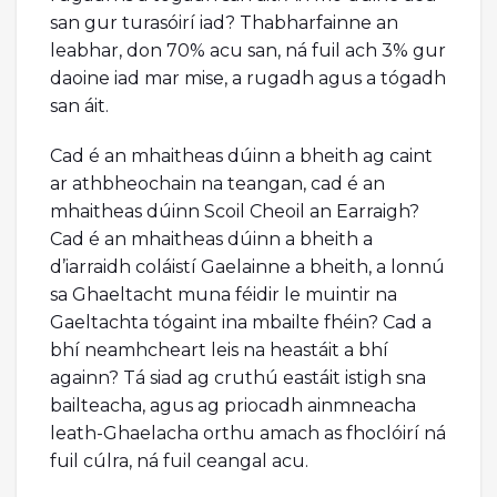
san gur turasóirí iad? Thabharfainne an
leabhar, don 70% acu san, ná fuil ach 3% gur
daoine iad mar mise, a rugadh agus a tógadh
san áit.
Cad é an mhaitheas dúinn a bheith ag caint
ar athbheochain na teangan, cad é an
mhaitheas dúinn Scoil Cheoil an Earraigh?
Cad é an mhaitheas dúinn a bheith a
d’iarraidh coláistí Gaelainne a bheith, a lonnú
sa Ghaeltacht muna féidir le muintir na
Gaeltachta tógaint ina mbailte fhéin? Cad a
bhí neamhcheart leis na heastáit a bhí
againn? Tá siad ag cruthú eastáit istigh sna
bailteacha, agus ag priocadh ainmneacha
leath-Ghaelacha orthu amach as fhoclóirí ná
fuil cúlra, ná fuil ceangal acu.