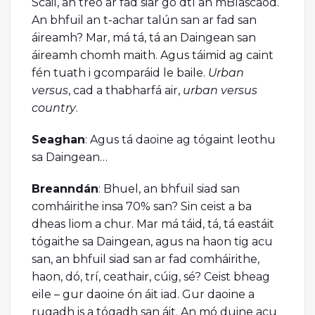
Scáil, an treo ar fad siar go dtí an mBlascaod.
An bhfuil an t-achar talún san ar fad san
áireamh? Mar, má tá, tá an Daingean san
áireamh chomh maith. Agus táimid ag caint
fén tuath i gcomparáid le baile.
Urban
versus
, cad a thabharfá air,
urban versus
country
.
Seaghan
: Agus tá daoine ag tógaint leothu
sa Daingean…
Breanndán
: Bhuel, an bhfuil siad san
comháirithe insa 70% san? Sin ceist a ba
dheas liom a chur. Mar má táid, tá, tá eastáit
tógaithe sa Daingean, agus na haon tig acu
san, an bhfuil siad san ar fad comháirithe,
haon, dó, trí, ceathair, cúig, sé? Ceist bheag
eile – gur daoine ón áit iad. Gur daoine a
rugadh is a tógadh san áit. An mó duine acu