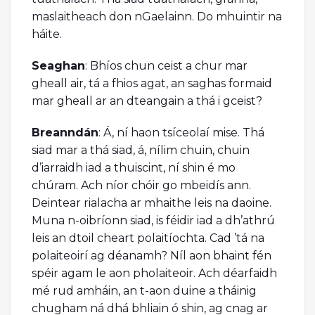
maslaitheach don nGaelainn. Do mhuintir na
háite.
Seaghan
: Bhíos chun ceist a chur mar
gheall air, tá a fhios agat, an saghas formaid
mar gheall ar an dteangain a thá i gceist?
Breanndán
: Á, ní haon tsíceolaí mise. Thá
siad mar a thá siad, á, nílim chuin, chuin
d’iarraidh iad a thuiscint, ní shin é mo
chúram. Ach níor chóir go mbeidís ann.
Deintear rialacha ar mhaithe leis na daoine.
Muna n-oibríonn siad, is féidir iad a dh’athrú
leis an dtoil cheart polaitíochta. Cad ’tá na
polaiteoirí ag déanamh? Níl aon bhaint fén
spéir agam le aon pholaiteoir. Ach déarfaidh
mé rud amháin, an t-aon duine a tháinig
chugham ná dhá bhliain ó shin, ag cnag ar