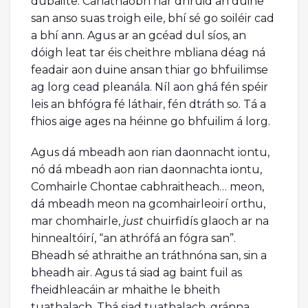
dúbailte. Canathaobh nár dhruid an duine
san anso suas troigh eile, bhí sé go soiléir cad
a bhí ann. Agus ar an gcéad dul síos, an
dóigh leat tar éis cheithre mbliana déag ná
feadair aon duine ansan thiar go bhfuilimse
ag lorg cead pleanála. Níl aon ghá fén spéir
leis an bhfógra fé láthair, fén dtráth so. Tá a
fhios aige ages na héinne go bhfuilim á lorg.
Agus dá mbeadh aon rian daonnacht iontu,
nó dá mbeadh aon rian daonnachta iontu,
Comhairle Chontae cabhraitheach… meon,
dá mbeadh meon na gcomhairleoirí orthu,
mar chomhairle,
just
chuirfidís glaoch ar na
hinnealtóirí, “an athrófá an fógra san”.
Bheadh sé athraithe an tráthnóna san, sin a
bheadh air. Agus tá siad ag baint fuil as
fheidhleacáin ar mhaithe le bheith
tuathalach. Thá siad tuathalach, gránna,