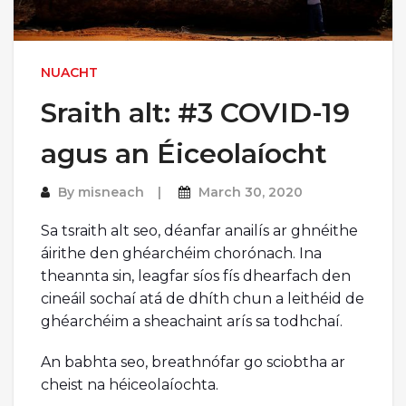
NUACHT
Sraith alt: #3 COVID-19
agus an Éiceolaíocht
By
misneach
March 30, 2020
Sa tsraith alt seo, déanfar anailís ar ghnéithe
áirithe den ghéarchéim chorónach. Ina
theannta sin, leagfar síos fís dhearfach den
cineáil sochaí atá de dhíth chun a leithéid de
ghéarchéim a sheachaint arís sa todhchaí.
An babhta seo, breathnófar go sciobtha ar
cheist na héiceolaíochta.