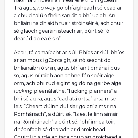
haon lá timpeall air. Fear eile thoir i gCeann
Trá agus,
no way
go bhfaigheadh sé cead ar
a chuid talún fhéin san áit a bhí uaidh. An
bhliain ina dhiaidh fuair stróinséir é, ach chuir
sé glaoch gearáin isteach air, dúirt sé “ó,
dearúd ab ea é sin”.
Abair, tá camaíocht ar siúl. Bhíos ar siúl, bhíos
ar an mbus i gCorcaigh, sé nó seacht do
bhlianaibh ó shin, agus bhí an tiománaí bus
so, agus ní raibh aon aithne fén spéir aige
orm, ach bhí rud éigint ag dó na geirbe aige,
fucking
pleanálaithe, “fucking planners” a
bhí sé ag rá, agus “cad atá ortsa” arsa mise
leis: “Cheart dúinn dul siar go dtí aimsir na
Rómhánach”, a dúirt sé. “Is ea, le linn aimsir
na Rómhánach” a dúirt sé, “bhí innealtóir,
dhéanfadh sé dearadh ar dhroichead.
Chuirtí in airde an taca chun an droichead a