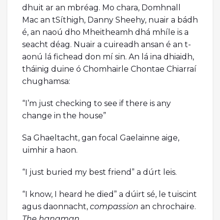
dhuit ar an mbréag. Mo chara, Domhnall
Mac an tSíthigh, Danny Sheehy, nuair a bádh
é, an naoú dho Mheitheamh dhá mhíle is a
seacht déag. Nuair a cuireadh ansan é an t-
aonú lá fichead don mí sin. An lá ina dhiaidh,
tháinig duine ó Chomhairle Chontae Chiarraí
chughamsa:
“I’m just checking to see if there is any
change in the house”
Sa Ghaeltacht, gan focal Gaelainne aige,
uimhir a haon.
“I just buried my best friend” a dúrt leis.
“I know, I heard he died” a dúirt sé, le tuiscint
agus daonnacht,
compassion
an chrochaire.
The hangman
.