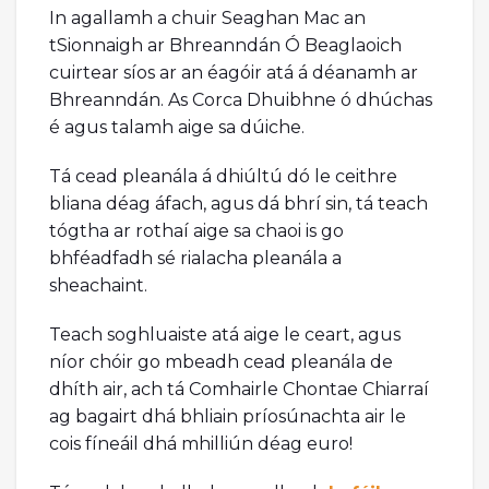
In agallamh a chuir Seaghan Mac an
tSionnaigh ar Bhreanndán Ó Beaglaoich
cuirtear síos ar an éagóir atá á déanamh ar
Bhreanndán. As Corca Dhuibhne ó dhúchas
é agus talamh aige sa dúiche.
Tá cead pleanála á dhiúltú dó le ceithre
bliana déag áfach, agus dá bhrí sin, tá teach
tógtha ar rothaí aige sa chaoi is go
bhféadfadh sé rialacha pleanála a
sheachaint.
Teach soghluaiste atá aige le ceart, agus
níor chóir go mbeadh cead pleanála de
dhíth air, ach tá Comhairle Chontae Chiarraí
ag bagairt dhá bhliain príosúnachta air le
cois fíneáil dhá mhilliún déag euro!