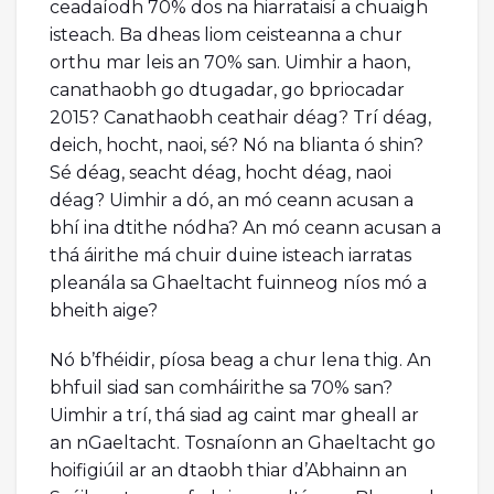
ceadaíodh 70% dos na hiarrataisí a chuaigh
isteach. Ba dheas liom ceisteanna a chur
orthu mar leis an 70% san. Uimhir a haon,
canathaobh go dtugadar, go bpriocadar
2015? Canathaobh ceathair déag? Trí déag,
deich, hocht, naoi, sé? Nó na blianta ó shin?
Sé déag, seacht déag, hocht déag, naoi
déag? Uimhir a dó, an mó ceann acusan a
bhí ina dtithe nódha? An mó ceann acusan a
thá áirithe má chuir duine isteach iarratas
pleanála sa Ghaeltacht fuinneog níos mó a
bheith aige?
Nó b’fhéidir, píosa beag a chur lena thig. An
bhfuil siad san comháirithe sa 70% san?
Uimhir a trí, thá siad ag caint mar gheall ar
an nGaeltacht. Tosnaíonn an Ghaeltacht go
hoifigiúil ar an dtaobh thiar d’Abhainn an