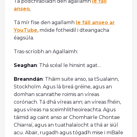
Tá podchraoladh den agallamh
le fáil
anseo
.
Tá mír físe den agallamh
le fáil anseo ar
YouTube
, móide fotheidil i dteangacha
éagsúla.
Tras-scríobh an Agallaimh:
Seaghan
: Thá scéal le hinsint agat…
Breanndán
: Tháim suite anso, sa tSualainn,
Stockholm. Agus lá breá gréine, agus an
domhan scanraithe roimis an víreas
corónach. Tá dhá víreas ann; an víreas fhéin,
agus víreas na sceimhlitheoireachta. Agus
táimid ag caint anso ar Chomhairle Chontae
Chiarraí, agus an tuathalaíocht a thá ar siúl
acu. Abair, rugadh agus tógadh mise i mBaile