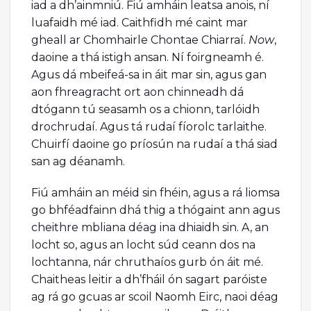
iad a dh’ainmniú. Fiú amháin leatsa anois, ní
luafaidh mé iad. Caithfidh mé caint mar
gheall ar Chomhairle Chontae Chiarraí.
Now
,
daoine a thá istigh ansan. Ní foirgneamh é.
Agus dá mbeifeá-sa in áit mar sin, agus gan
aon fhreagracht ort aon chinneadh dá
dtógann tú seasamh os a chionn, tarlóidh
drochrudaí. Agus tá rudaí fíorolc tarlaithe.
Chuirfí daoine go príosún na rudaí a thá siad
san ag déanamh.
Fiú amháin an méid sin fhéin, agus a rá liomsa
go bhféadfainn dhá thig a thógaint ann agus
cheithre mbliana déag ina dhiaidh sin. A, an
locht so, agus an locht súd ceann dos na
lochtanna, nár chruthaíos gurb ón áit mé.
Chaitheas leitir a dh’fháil ón sagart paróiste
ag rá go gcuas ar scoil Naomh Eirc, naoi déag