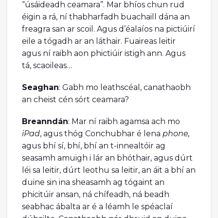
“úsáideadh ceamara”. Mar bhíos chun rud
éigin a rá, ní thabharfadh buachaill dána an
freagra san ar scoil. Agus d’éalaíos na pictiúirí
eile a tógadh ar an láthair. Fuaireas leitir
agus ní raibh aon phictiúir istigh ann. Agus
tá, scaoileas…
Seaghan
: Gabh mo leathscéal, canathaobh
an cheist cén sórt ceamara?
Breanndán
: Mar ní raibh agamsa ach mo
iPad
, agus thóg Conchubhar é lena
phone,
agus bhí sí, bhí, bhí an t-innealtóir ag
seasamh amuigh i lár an bhóthair, agus dúrt
léi sa leitir, dúrt leothu sa leitir, an áit a bhí an
duine sin ina sheasamh ag tógaint an
phicitúir ansan, ná chífeadh, ná beadh
seabhac ábalta ar é a léamh le spéaclaí