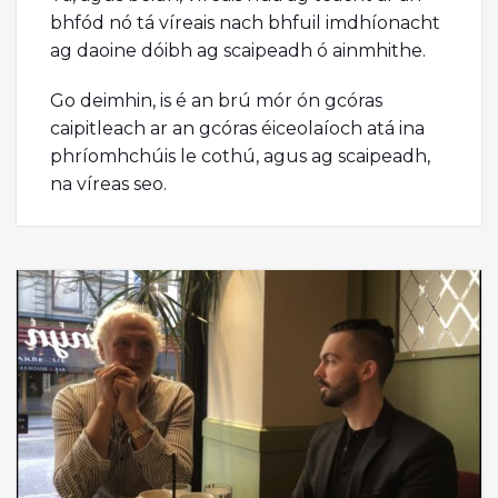
bhfód nó tá víreais nach bhfuil imdhíonacht
ag daoine dóibh ag scaipeadh ó ainmhithe.
Go deimhin, is é an brú mór ón gcóras
caipitleach ar an gcóras éiceolaíoch atá ina
phríomhchúis le cothú, agus ag scaipeadh,
na víreas seo.