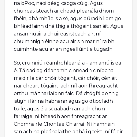
na bPoc, naoi déag caoga cúig. Agus
chuireas isteach ar chead pleanála dhom
fhéin, dhá mhíle is a sé, agus dúradh liom go
bhféadfainn dhá thig a thógaint san áit. Agus
ansan nuair a chuireas isteach air, ní
chuimhnigh éinne acu air sin mar ní raibh
cuimhnte acu ar an ngeallúint a tugadh.
So
, cruinniú réamhphleanála – am amú is ea
é. Tá siad ag déanamh cinneadh ciníocha
maidir le cár chóir tógaint, cár chóir, cén áit
nár cheart tógaint, ach níl aon fhreagracht
orthu má tharlaíonn faic. Dá dtógfá do thig
istigh i lár na habhann agus go dtiocfadh
tuile, agus é a scuabadh amach chun
farraige, ní bheadh aon fhreagracht ar
Chomhairle Chontae Chiarraí. Ní hamháin
san ach na pleánalaithe a thá i gceist, ní féidir