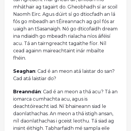
mháthair ag tagairt do. Gheobhadh sí ar scoil
Naomh Eirc. Agus dúirt sí go dtiocfadh an lá
fós go mbeadh an tÉireannach ag gol fós ar
uaigh an tSasanaigh. Nó go dticofaidh dream
ina ndiaidh go mbeadh rialacha níos áiféisí
acu. Tá an tairngreacht tagaithe fíor. Níl
cead againn maireachtaint inár mbailte
fhéin.
Seaghan
: Cad é an meon atá laistar do san?
Cad atá laistiar do?
Breanndán
: Cad é an meon a thá acu? Tá an
iomarca cumhachta acu, agus is
deachtóireacht iad. Ní bhaineann siad le
daonlathachas. An meon a thá istigh ansan,
níl daonlathachas i gceist leothu. Tá siad ag
insint éithigh. Tabharfaidh mé sampla eile