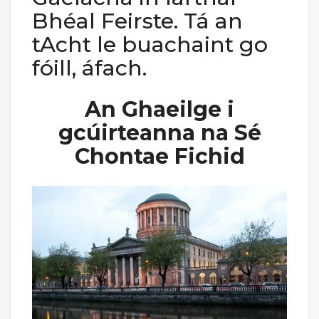
Bhéal Feirste. Tá an
tAcht le buachaint go
fóill, áfach.
An Ghaeilge i
gcúirteanna na Sé
Chontae Fichid