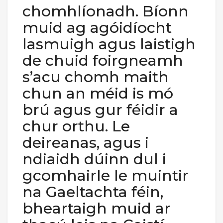
chomhlíonadh. Bíonn
muid ag agóidíocht
lasmuigh agus laistigh
de chuid foirgneamh
s’acu chomh maith
chun an méid is mó
brú agus gur féidir a
chur orthu. Le
deireanas, agus i
ndiaidh dúinn dul i
gcomhairle le muintir
na Gaeltachta féin,
bheartaigh muid ar