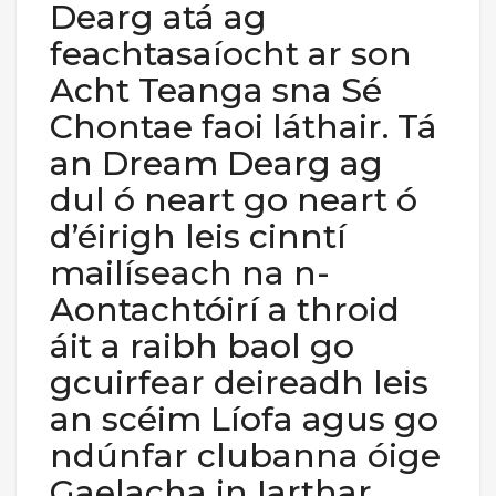
Dearg atá ag
feachtasaíocht ar son
Acht Teanga sna Sé
Chontae faoi láthair. Tá
an Dream Dearg ag
dul ó neart go neart ó
d’éirigh leis cinntí
mailíseach na n-
Aontachtóirí a throid
áit a raibh baol go
gcuirfear deireadh leis
an scéim Líofa agus go
ndúnfar clubanna óige
Gaelacha in Iarthar