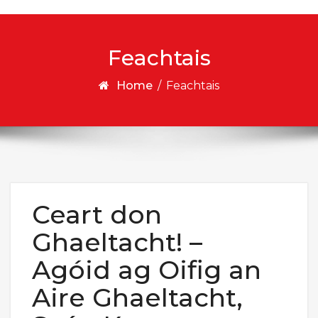
Feachtais
Home
/
Feachtais
Ceart don
Ghaeltacht! –
Agóid ag Oifig an
Aire Ghaeltacht,