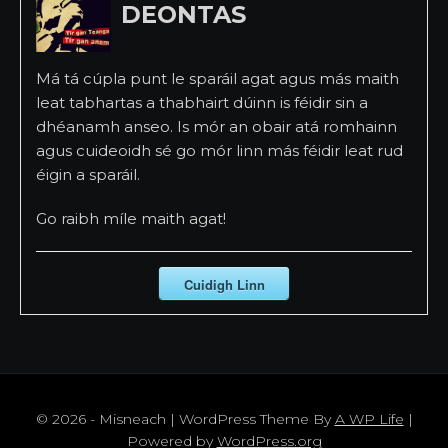
DEONTAS
Má tá cúpla punt le sparáil agat agus más maith
leat tabhartas a thabhairt dúinn is féidir sin a
dhéanamh anseo. Is mór an obair atá romhainn
agus cuideoidh sé go mór linn más féidir leat rud
éigin a sparáil.
Go raibh míle maith agat!
Cuidigh Linn
© 2026 - Misneach | WordPress Theme By
A WP Life
|
Powered by
WordPress.org