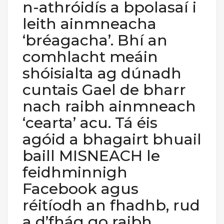
n-athróidís a bpolasaí i
leith ainmneacha
‘bréagacha’. Bhí an
comhlacht meáin
shóisialta ag dúnadh
cuntais Gael de bharr
nach raibh ainmneach
‘cearta’ acu. Tá éis
agóid a bhagairt bhuail
baill MISNEACH le
feidhminnigh
Facebook agus
réitíodh an fhadhb, rud
a d’fhág go raibh