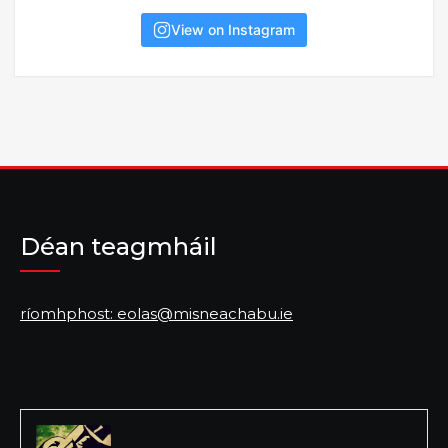
View on Instagram
Déan teagmháil
ríomhphost: eolas@misneachabu.ie