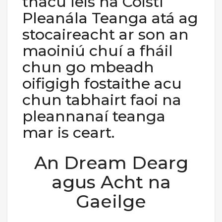
thacú leis na Coistí
Pleanála Teanga atá ag
stocaireacht ar son an
maoiniú chuí a fháil
chun go mbeadh
oifigigh fostaithe acu
chun tabhairt faoi na
pleannanaí teanga
mar is ceart.
An Dream Dearg
agus Acht na
Gaeilge