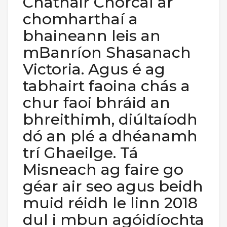
Chathair Chorcaí ar
chomharthaí a
bhaineann leis an
mBanríon Shasanach
Victoria. Agus é ag
tabhairt faoina chás a
chur faoi bhráid an
bhreithimh, diúltaíodh
dó an plé a dhéanamh
trí Ghaeilge. Tá
Misneach ag faire go
géar air seo agus beidh
muid réidh le linn 2018
dul i mbun agóidíochta