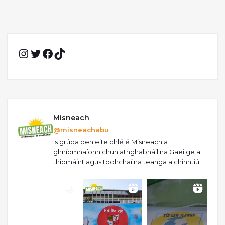
Instagram
Twitter
Facebook
TikTok
Misneach
@misneachabu
Is grúpa den eite chlé é Misneach a
ghníomhaíonn chun athghabháil na Gaeilge a
thiomáint agus todhchaí na teanga a chinntiú.