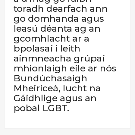
toradh dearfach ann
go domhanda agus
leasú déanta ag an
gcomhlacht ar a
bpolasaí i leith
ainmneacha grúpaí
mhionlaigh eile ar nós
Bundúchasaigh
Mheiriceá, lucht na
Gáidhlige agus an
pobal LGBT.