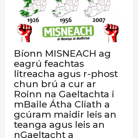
Bíonn MISNEACH ag
eagrú feachtas
litreacha agus r-phost
chun brú a cur ar
Roinn na Gaeltachta i
mBaile Átha Cliath a
gcúram maidir leis an
teanga agus leis an
nGaeltacht a