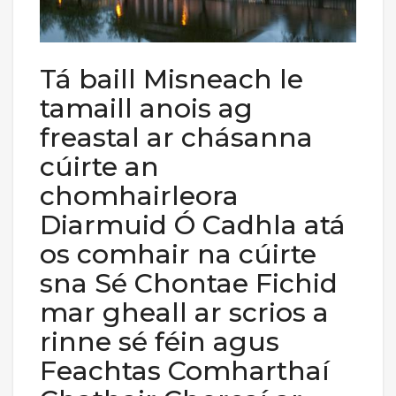
Tá baill Misneach le
tamaill anois ag
freastal ar chásanna
cúirte an
chomhairleora
Diarmuid Ó Cadhla atá
os comhair na cúirte
sna Sé Chontae Fichid
mar gheall ar scrios a
rinne sé féin agus
Feachtas Comharthaí