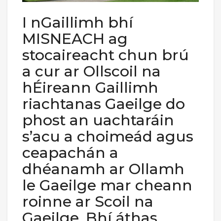
I nGaillimh bhí
MISNEACH ag
stocaireacht chun brú
a cur ar Ollscoil na
hÉireann Gaillimh
riachtanas Gaeilge do
phost an uachtaráin
s’acu a choimeád agus
ceapachán a
dhéanamh ar Ollamh
le Gaeilge mar cheann
roinne ar Scoil na
Gaeilge. Bhí áthas