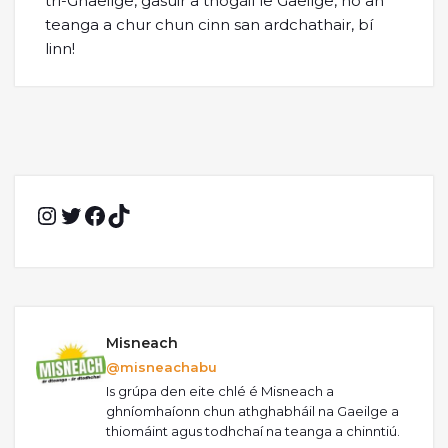
trí-Ghaeilge, gasúir a thógáil le Gaeilge, nó an
teanga a chur chun cinn san ardchathair, bí
linn!
Instagram
Twitter
Facebook
TikTok
Misneach
@misneachabu
Is grúpa den eite chlé é Misneach a
ghníomhaíonn chun athghabháil na Gaeilge a
thiomáint agus todhchaí na teanga a chinntiú.