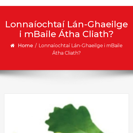
Lonnaíochtaí Lán-Ghaeilge
i mBaile Átha Cliath?
Home
/
Lonnaíochtaí Lán-Ghaeilge i mBaile
Átha Cliath?