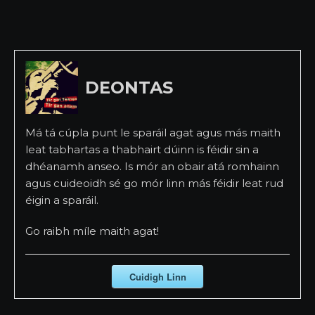
DEONTAS
Má tá cúpla punt le sparáil agat agus más maith
leat tabhartas a thabhairt dúinn is féidir sin a
dhéanamh anseo. Is mór an obair atá romhainn
agus cuideoidh sé go mór linn más féidir leat rud
éigin a sparáil.
Go raibh míle maith agat!
Cuidigh Linn