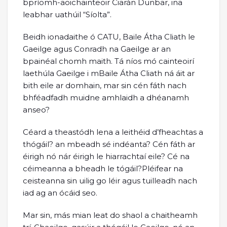
bpríomh-aoichainteoir Ciarán Dunbar, ina
leabhar uathúil “Síolta”.
Beidh ionadaithe ó CATU, Baile Átha Cliath le
Gaeilge agus Conradh na Gaeilge ar an
bpainéal chomh maith. Tá níos mó cainteoirí
laethúla Gaeilge i mBaile Átha Cliath ná áit ar
bith eile ar domhain, mar sin cén fáth nach
bhféadfadh muidne amhlaidh a dhéanamh
anseo?
Céard a theastódh lena a leithéid d’fheachtas a
thógáil? an mbeadh sé indéanta? Cén fáth ar
éirigh nó nár éirigh le hiarrachtaí eile? Cé na
céimeanna a bheadh le tógáil?Pléifear na
ceisteanna sin uilig go léir agus tuilleadh nach
iad ag an ócáid seo.
Mar sin, más mian leat do shaol a chaitheamh