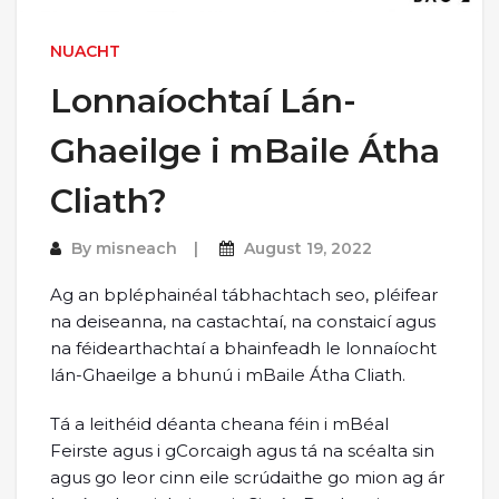
NUACHT
Lonnaíochtaí Lán-
Ghaeilge i mBaile Átha
Cliath?
By
misneach
August 19, 2022
Ag an bpléphainéal tábhachtach seo, pléifear
na deiseanna, na castachtaí, na constaicí agus
na féidearthachtaí a bhainfeadh le lonnaíocht
lán-Ghaeilge a bhunú i mBaile Átha Cliath.
Tá a leithéid déanta cheana féin i mBéal
Feirste agus i gCorcaigh agus tá na scéalta sin
agus go leor cinn eile scrúdaithe go mion ag ár