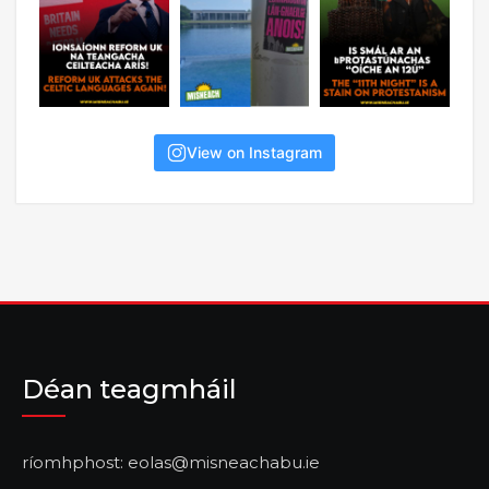
View on Instagram
Déan teagmháil
ríomhphost: eolas@misneachabu.ie