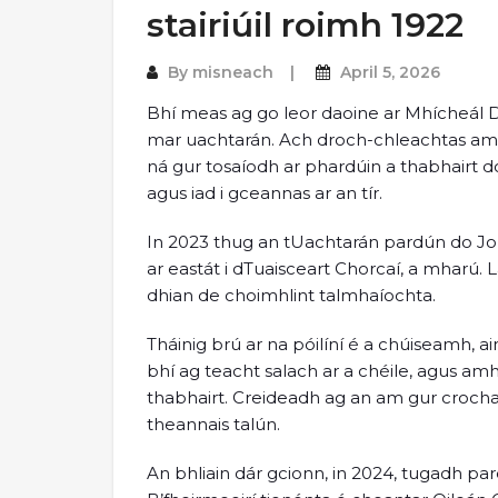
stairiúil roimh 1922
By
misneach
April 5, 2026
Bhí meas ag go leor daoine ar Mhícheál D
mar uachtarán. Ach droch-chleachtas amhái
ná gur tosaíodh ar phardúin a thabhairt d
agus iad i gceannas ar an tír.
In 2023 thug an tUachtarán pardún do Joh
ar eastát i dTuaisceart Chorcaí, a mharú
dhian de choimhlint talmhaíochta.
Tháinig brú ar na póilíní é a chúiseamh, ain
bhí ag teacht salach ar a chéile, agus amhr
thabhairt. Creideadh ag an am gur crocha
theannais talún.
An bhliain dár gcionn, in 2024, tugadh pa