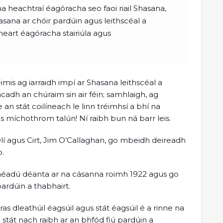
na heachtraí éagóracha seo faoi riail Shasana,
hasana ar chóir pardúin agus leithscéal a
eart éagóracha stairiúla agus
mis ag iarraidh impí ar Shasana leithscéal a
dh an chúraim sin air féin; samhlaigh, ag
 an stát coilíneach le linn tréimhsí a bhí na
s míchothrom talún! Ní raibh bun ná barr leis.
Dlí agus Cirt, Jim O’Callaghan, go mbeidh deireadh
o.
méadú déanta ar na cásanna roimh 1922 agus go
pardúin a thabhairt.
ras dleathúil éagsúil agus stát éagsúil é a rinne na
e stát nach raibh ar an bhfód fiú pardúin a