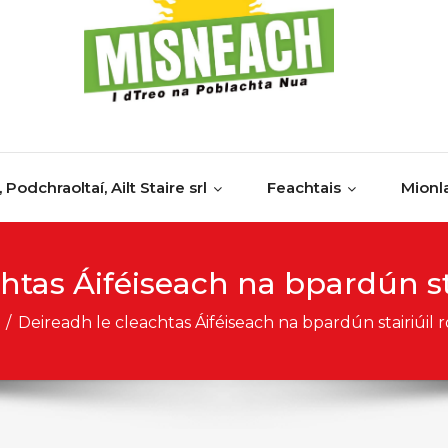
, Podchraoltaí, Ailt Staire srl
Feachtais
Mionl
htas Áiféiseach na bpardún st
/
Deireadh le cleachtas Áiféiseach na bpardún stairiúil 