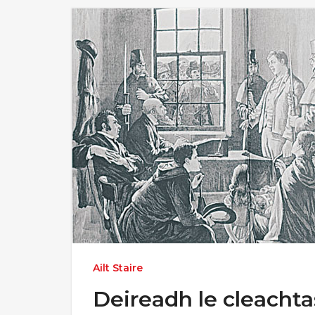
Ailt Staire
Deireadh le cleacht