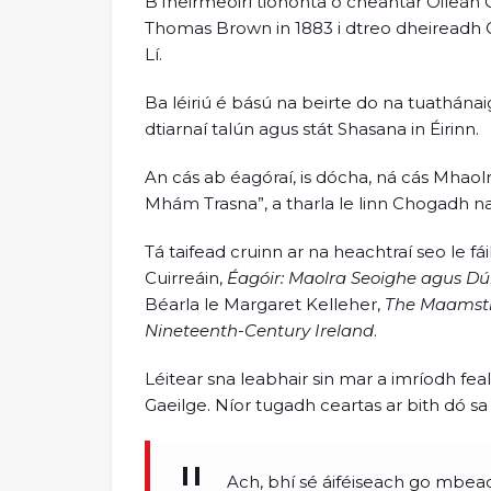
B’fheirmeoirí tionónta ó cheantar Oileán C
Thomas Brown in 1883 i dtreo dheireadh 
Lí.
Ba léiriú é bású na beirte do na tuathánaig
dtiarnaí talún agus stát Shasana in Éirinn.
An cás ab éagóraí, is dócha, ná cás Mhao
Mhám Trasna”, a tharla le linn Chogadh 
Tá taifead cruinn ar na heachtraí seo le fá
Cuirreáin,
Éagóir: Maolra Seoighe agus 
Béarla le Margaret Kelleher,
The Maamstr
Nineteenth-Century Ireland
.
Léitear sna leabhair sin mar a imríodh fea
Gaeilge. Níor tugadh ceartas ar bith dó sa
Ach, bhí sé áiféiseach go mbead