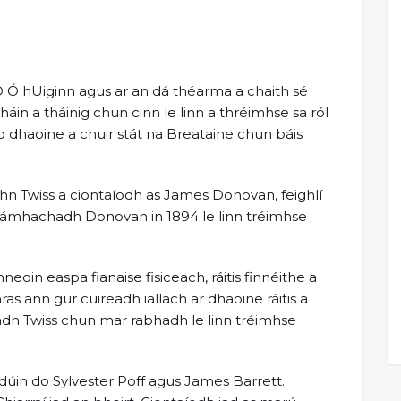
 Ó hUiginn agus ar an dá théarma a chaith sé
n a tháinig chun cinn le linn a thréimhse sa ról
o dhaoine a chuir stát na Breataine chun báis
n Twiss a ciontaíodh as James Donovan, feighlí
. Lámhachadh Donovan in 1894 le linn tréimhse
neoin easpa fianaise fisiceach, ráitis finnéithe a
as ann gur cuireadh iallach ar dhaoine ráitis a
dh Twiss chun mar rabhadh le linn tréimhse
rdúin do Sylvester Poff agus James Barrett.