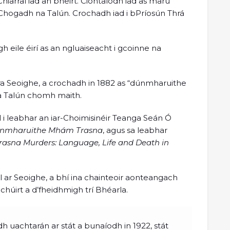
hiarraí iad an bheirt. Ciontaíodh iad as marú
Chogadh na Talún. Crochadh iad i bPríosún Thrá
h eile éirí as an ngluaiseacht i gcoinne na
lra Seoighe, a crochadh in 1882 as “dúnmharuithe
na Talún chomh maith.
il i leabhar an iar-Choimisinéir Teanga Seán Ó
Dúnmharuithe Mhám Trasna
, agus sa leabhar
asna Murders: Language, Life and Death in
ll ar Seoighe, a bhí ina chainteoir aonteangach
 chúirt a d’fheidhmigh trí Bhéarla.
h uachtarán ar stát a bunaíodh in 1922, stát