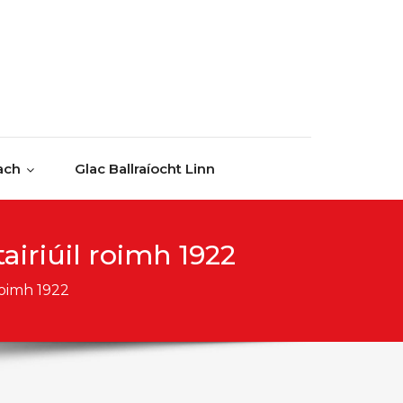
ach
Glac Ballraíocht Linn
airiúil roimh 1922
roimh 1922