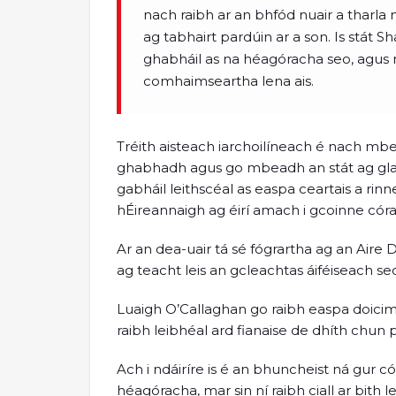
nach raibh ar an bhfód nuair a tharla 
ag tabhairt pardúin ar a son. Is stát S
ghabháil as na héagóracha seo, agus n
comhaimseartha lena ais.
Tréith aisteach iarchoilíneach é nach mbei
ghabhadh agus go mbeadh an stát ag glaca
gabháil leithscéal as easpa ceartais a rinne
hÉireannaigh ag éirí amach i gcoinne córa
Ar an dea-uair tá sé fógrartha ag an Aire 
ag teacht leis an gcleachtas áiféiseach se
Luaigh O’Callaghan go raibh easpa doici
raibh leibhéal ard fianaise de dhíth chun 
Ach i ndáiríre is é an bhuncheist ná gur có
héagóracha, mar sin ní raibh ciall ar bith l