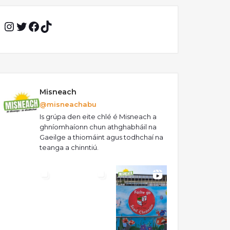
Instagram
Twitter
Facebook
TikTok
Misneach
@misneachabu
Is grúpa den eite chlé é Misneach a
ghníomhaíonn chun athghabháil na
Gaeilge a thiomáint agus todhchaí na
teanga a chinntiú.