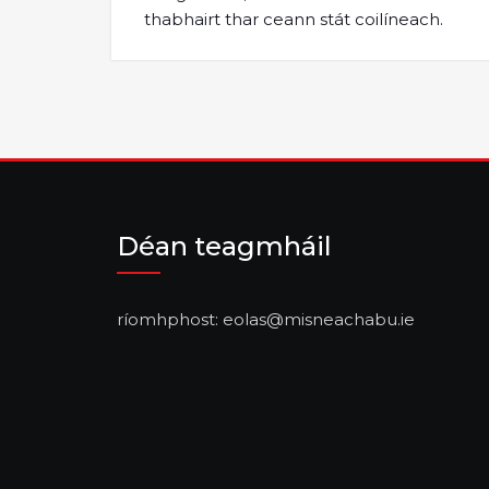
thabhairt thar ceann stát coilíneach.
Déan teagmháil
ríomhphost: eolas@misneachabu.ie