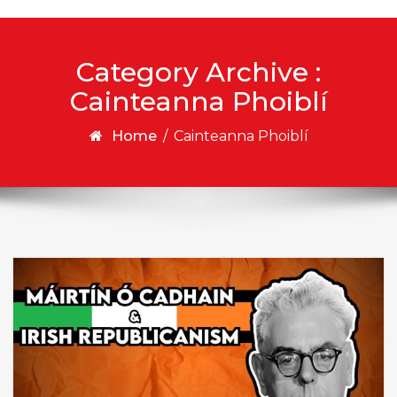
Category Archive :
Cainteanna Phoiblí
Home
/
Cainteanna Phoiblí