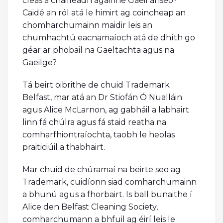
cleas á chailleadh againne Gaeil anseo?
Caidé an ról atá le himirt ag coincheap an
chomharchumainn maidir leis an
chumhachtú eacnamaíoch atá de dhíth go
géar ar phobail na Gaeltachta agus na
Gaeilge?
Tá beirt oibrithe de chuid Trademark
Belfast, mar atá an Dr Stiofán Ó Nualláin
agus Alice McLarnon, ag gabháil a labhairt
linn fá chúlra agus fá staid reatha na
comharfhiontraíochta, taobh le heolas
praiticiúil a thabhairt.
Mar chuid de chúramaí na beirte seo ag
Trademark, cuidíonn siad comharchumainn
a bhunú agus a fhorbairt. Is ball bunaithe í
Alice den Belfast Cleaning Society,
comharchumann a bhfuil ag éirí leis le