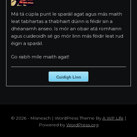
Má tá cúpla punt le sparáil agat agus más maith
leat tabhartas a thabhairt dúinn is féidir sin a
dhéanamh anseo. Is mór an obair atá romhainn
agus cuideoidh sé go mór linn más féidir leat rud
éigin a sparáil.
Go raibh míle maith agat!
Cuidigh Linn
© 2026 - Misneach | WordPress Theme By
A WP Life
|
Powered by
WordPress.org