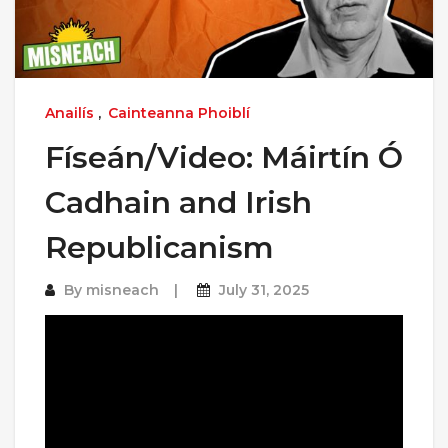
Anailís
,
Cainteanna Phoiblí
Físeán/Video: Máirtín Ó
Cadhain and Irish
Republicanism
By
misneach
July 31, 2025