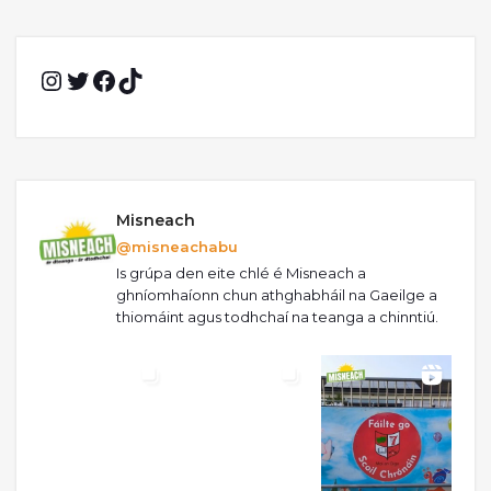
Instagram
Twitter
Facebook
TikTok
Misneach
@misneachabu
Is grúpa den eite chlé é Misneach a
ghníomhaíonn chun athghabháil na Gaeilge a
thiomáint agus todhchaí na teanga a chinntiú.