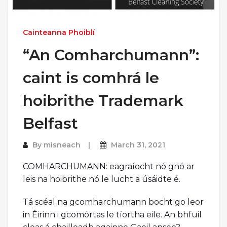
Cainteanna Phoiblí
“An Comharchumann”:
caint is comhrá le
hoibrithe Trademark
Belfast
By
misneach
March 31, 2021
COMHARCHUMANN: eagraíocht nó gnó ar
leis na hoibrithe nó le lucht a úsáidte é.
Tá scéal na gcomharchumann bocht go leor
in Éirinn i gcomórtas le tíortha eile. An bhfuil