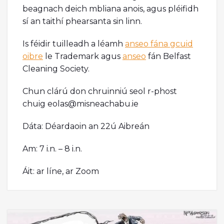
beagnach deich mbliana anois, agus pléifidh
sí an taithí phearsanta sin linn.
Is féidir tuilleadh a léamh
anseo fána gcuid
oibre
le Trademark agus
anseo
fán Belfast
Cleaning Society.
Chun clárú don chruinniú seol r-phost
chuig eolas@misneachabu.ie
Dáta: Déardaoin an 22ú Aibreán
Am: 7 i.n. – 8 i.n.
Áit: ar líne, ar Zoom