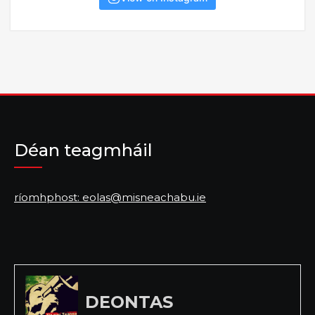
Déan teagmháil
ríomhphost: eolas@misneachabu.ie
DEONTAS