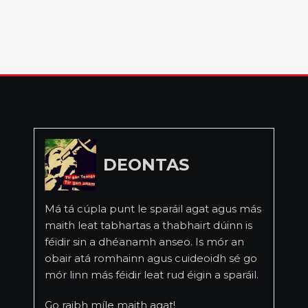
DEONTAS
Má tá cúpla punt le sparáil agat agus más
maith leat tabhartas a thabhairt dúinn is
féidir sin a dhéanamh anseo. Is mór an
obair atá romhainn agus cuideoidh sé go
mór linn más féidir leat rud éigin a sparáil.
Go raibh míle maith agat!