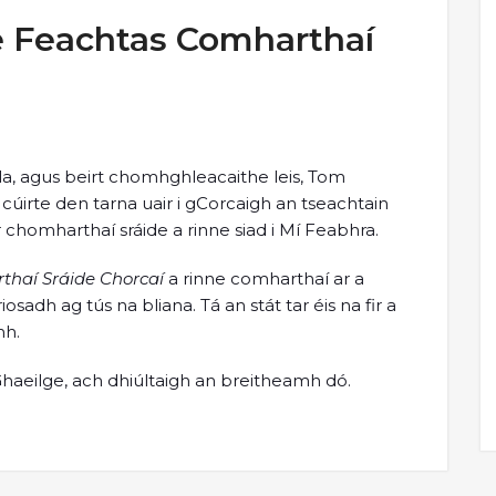
e Feachtas Comharthaí
a, agus beirt chomhghleacaithe leis, Tom
úirte den tarna uair i gCorcaigh an tseachtain
chomharthaí sráide a rinne siad i Mí Feabhra.
haí Sráide Chorcaí
a rinne comharthaí ar a
osadh ag tús na bliana. Tá an stát tar éis na fir a
mh.
í Ghaeilge, ach dhiúltaigh an breitheamh dó.