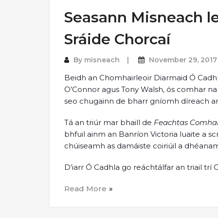
Seasann Misneach l
Sráide Chorcaí
By
misneach
November 29, 2017
Beidh an Chomhairleoir Diarmaid Ó Cadhl
O’Connor agus Tony Walsh, ós comhar na c
seo chugainn de bharr gníomh díreach ar 
Tá an triúr mar bhaill de
Feachtas Comhart
bhfuil ainm an Banríon Victoria luaite a scri
chúiseamh as damáiste coiriúil a dhéana
D’iarr Ó Cadhla go reáchtálfar an triail tr
Read More