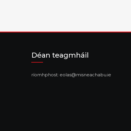
Déan teagmháil
ríomhphost: eolas@misneachabu.ie