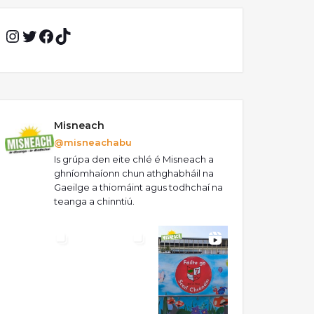
Instagram
Twitter
Facebook
TikTok
Misneach
@misneachabu
Is grúpa den eite chlé é Misneach a
ghníomhaíonn chun athghabháil na
Gaeilge a thiomáint agus todhchaí na
teanga a chinntiú.