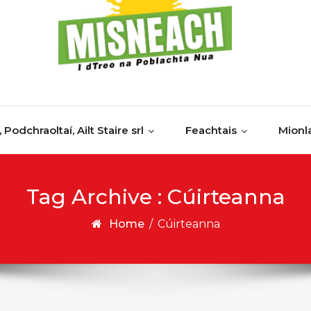
, Podchraoltaí, Ailt Staire srl
Feachtais
Mionl
Tag Archive : Cúirteanna
Home
/
Cúirteanna