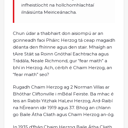
infheistíocht na hollchomhlachtaí
ilnáisiúnta Meiriceánacha.
Chun údar a thabhairt don aisiompú ar an
gcinneadh faoi Pháirc Herzog tá ceap magaidh
déanta den fhírinne agus den stair. Mhaígh an
tAire Stáit sa Roinn Gnóthaí Eachtracha agus
Trádála, Neale Richmond, gur “fear maith” a
bhí in Herzog. Ach, cérbh é Chaim Herzog, an
“fear maith” seo?
Rugadh Chaim Herzog ag 2 Norman Villas ar
Bhóthar Cliftonville i mBéal Feirste. Ba mhac é
leis an Rabbi Yitzhak HaLevi Herzog, Ard-Raibí
na hÉireann idir 1919 agus 37. Bhog an chlann
go Baile Átha Cliath agus Chaim Herzog an-óg.
In 1935 d’fhág Chaim Herzog Baile Átha Cliath