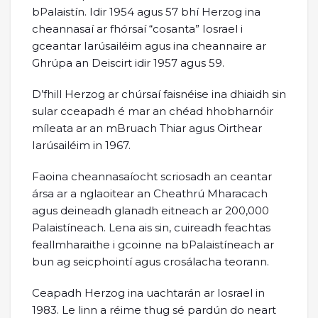
bPalaistín. Idir 1954 agus 57 bhí Herzog ina
cheannasaí ar fhórsaí “cosanta” Iosrael i
gceantar Iarúsailéim agus ina cheannaire ar
Ghrúpa an Deiscirt idir 1957 agus 59.
D’fhill Herzog ar chúrsaí faisnéise ina dhiaidh sin
sular cceapadh é mar an chéad hhobharnóir
míleata ar an mBruach Thiar agus Oirthear
Iarúsailéim in 1967.
Faoina cheannasaíocht scriosadh an ceantar
ársa ar a nglaoitear an Cheathrú Mharacach
agus deineadh glanadh eitneach ar 200,000
Palaistíneach. Lena ais sin, cuireadh feachtas
feallmharaithe i gcoinne na bPalaistíneach ar
bun ag seicphointí agus crosálacha teorann.
Ceapadh Herzog ina uachtarán ar Iosrael in
1983. Le linn a réime thug sé pardún do neart