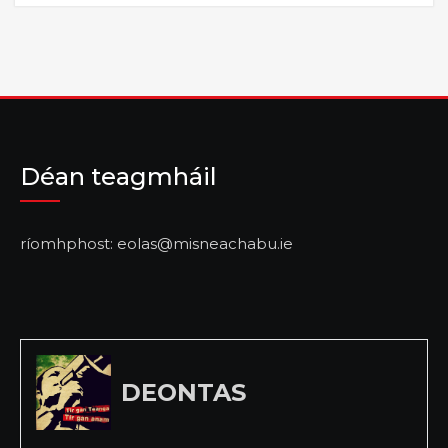
Déan teagmháil
ríomhphost: eolas@misneachabu.ie
DEONTAS