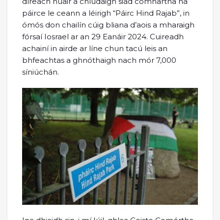
díreach nuair a chlúdaigh siad comhartha na
páirce le ceann a léirigh “Páirc Hind Rajab”, in
ómós don chailín cúig bliana d’aois a mharaigh
fórsaí Iosrael ar an 29 Eanáir 2024. Cuireadh
achainí in airde ar líne chun tacú leis an
bhfeachtas a ghnóthaigh nach mór 7,000
síniúchán.