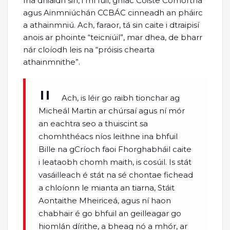
Ina dhiaidh sin, i mí Iúil, ghlac Coiste Comórtha
agus Ainmniúchán CCBÁC cinneadh an pháirc
a athainmniú. Ach, faraor, tá sin caite i dtraipisí
anois ar phointe “teicniúil”, mar dhea, de bharr
nár cloíodh leis na “próisis chearta
athainmnithe”.
Ach, is léir go raibh tionchar ag
Micheál Martin ar chúrsaí agus ní mór
an eachtra seo a thuiscint sa
chomhthéacs níos leithne ina bhfuil
Bille na gCríoch faoi Fhorghabháil caite
i leataobh chomh maith, is cosúil. Is stát
vasáilleach é stát na sé chontae fichead
a chloíonn le mianta an tiarna, Stáit
Aontaithe Mheiriceá, agus ní haon
chabhair é go bhfuil an geilleagar go
hiomlán dírithe, a bheag nó a mhór, ar