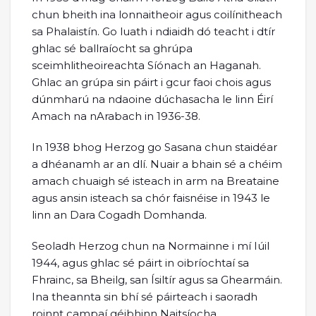
chun bheith ina lonnaitheoir agus coilínitheach
sa Phalaistín. Go luath i ndiaidh dó teacht i dtír
ghlac sé ballraíocht sa ghrúpa
sceimhlitheoireachta Síónach an Haganah.
Ghlac an grúpa sin páirt i gcur faoi chois agus
dúnmharú na ndaoine dúchasacha le linn Éirí
Amach na nArabach in 1936-38.
In 1938 bhog Herzog go Sasana chun staidéar
a dhéanamh ar an dlí. Nuair a bhain sé a chéim
amach chuaigh sé isteach in arm na Breataine
agus ansin isteach sa chór faisnéise in 1943 le
linn an Dara Cogadh Domhanda.
Seoladh Herzog chun na Normainne i mí Iúil
1944, agus ghlac sé páirt in oibríochtaí sa
Fhrainc, sa Bheilg, san Ísiltír agus sa Ghearmáin.
Ina theannta sin bhí sé páirteach i saoradh
roinnt campaí géibhinn Naitsíocha.