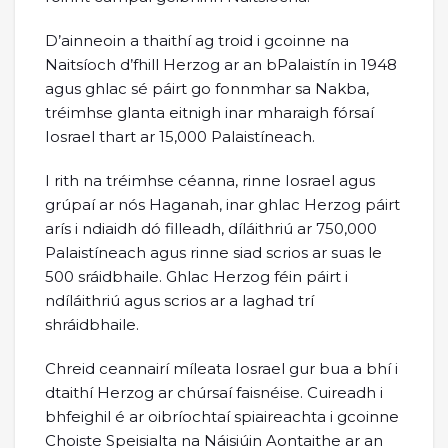
D’ainneoin a thaithí ag troid i gcoinne na
Naitsíoch d’fhill Herzog ar an bPalaistín in 1948
agus ghlac sé páirt go fonnmhar sa Nakba,
tréimhse glanta eitnigh inar mharaigh fórsaí
Iosrael thart ar 15,000 Palaistíneach.
I rith na tréimhse céanna, rinne Iosrael agus
grúpaí ar nós Haganah, inar ghlac Herzog páirt
arís i ndiaidh dó filleadh, díláithriú ar 750,000
Palaistíneach agus rinne siad scrios ar suas le
500 sráidbhaile. Ghlac Herzog féin páirt i
ndíláithriú agus scrios ar a laghad trí
shráidbhaile.
Chreid ceannairí míleata Iosrael gur bua a bhí i
dtaithí Herzog ar chúrsaí faisnéise. Cuireadh i
bhfeighil é ar oibríochtaí spiaireachta i gcoinne
Choiste Speisialta na Náisiúin Aontaithe ar an