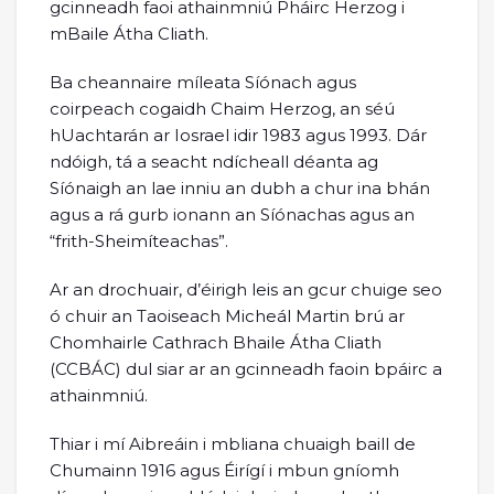
gcinneadh faoi athainmniú Pháirc Herzog i
mBaile Átha Cliath.
Ba cheannaire míleata Síónach agus
coirpeach cogaidh Chaim Herzog, an séú
hUachtarán ar Iosrael idir 1983 agus 1993. Dár
ndóigh, tá a seacht ndícheall déanta ag
Síónaigh an lae inniu an dubh a chur ina bhán
agus a rá gurb ionann an Síónachas agus an
“frith-Sheimíteachas”.
Ar an drochuair, d’éirigh leis an gcur chuige seo
ó chuir an Taoiseach Micheál Martin brú ar
Chomhairle Cathrach Bhaile Átha Cliath
(CCBÁC) dul siar ar an gcinneadh faoin bpáirc a
athainmniú.
Thiar i mí Aibreáin i mbliana chuaigh baill de
Chumainn 1916 agus Éirígí i mbun gníomh