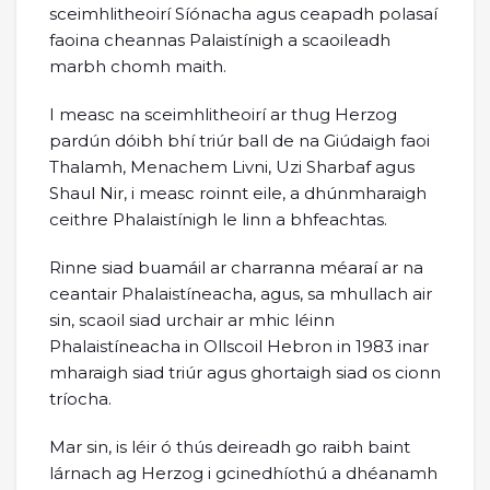
sceimhlitheoirí Síónacha agus ceapadh polasaí
faoina cheannas Palaistínigh a scaoileadh
marbh chomh maith.
I measc na sceimhlitheoirí ar thug Herzog
pardún dóibh bhí triúr ball de na Giúdaigh faoi
Thalamh, Menachem Livni, Uzi Sharbaf agus
Shaul Nir, i measc roinnt eile, a dhúnmharaigh
ceithre Phalaistínigh le linn a bhfeachtas.
Rinne siad buamáil ar charranna méaraí ar na
ceantair Phalaistíneacha, agus, sa mhullach air
sin, scaoil siad urchair ar mhic léinn
Phalaistíneacha in Ollscoil Hebron in 1983 inar
mharaigh siad triúr agus ghortaigh siad os cionn
tríocha.
Mar sin, is léir ó thús deireadh go raibh baint
lárnach ag Herzog i gcinedhíothú a dhéanamh