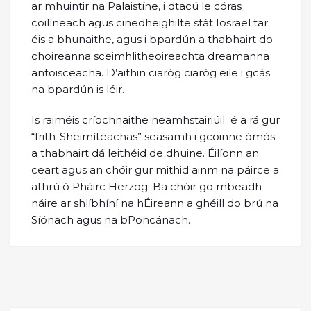
ar mhuintir na Palaistíne, i dtacú le córas
coilíneach agus cinedheighilte stát Iosrael tar
éis a bhunaithe, agus i bpardún a thabhairt do
choireanna sceimhlitheoireachta dreamanna
antoisceacha. D’aithin ciaróg ciaróg eile i gcás
na bpardún is léir.
Is raiméis críochnaithe neamhstairiúil é a rá gur
“frith-Sheimíteachas” seasamh i gcoinne ómós
a thabhairt dá leithéid de dhuine. Éilíonn an
ceart agus an chóir gur mithid ainm na páirce a
athrú ó Pháirc Herzog. Ba chóir go mbeadh
náire ar shlíbhíní na hÉireann a ghéill do brú na
Síónach agus na bPoncánach.