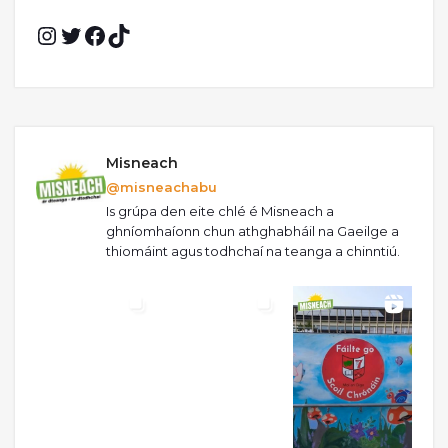
Instagram
Twitter
Facebook
TikTok
Misneach
@misneachabu
Is grúpa den eite chlé é Misneach a
ghníomhaíonn chun athghabháil na Gaeilge a
thiomáint agus todhchaí na teanga a chinntiú.