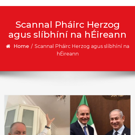
Scannal Pháirc Herzog
agus slíbhíní na hÉireann
Home
/
Scannal Pháirc Herzog agus slíbhíní na
hÉireann