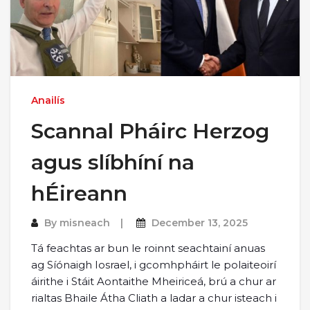
Anailís
Scannal Pháirc Herzog
agus slíbhíní na
hÉireann
By
misneach
December 13, 2025
Tá feachtas ar bun le roinnt seachtainí anuas
ag Síónaigh Iosrael, i gcomhpháirt le polaiteoirí
áirithe i Stáit Aontaithe Mheiriceá, brú a chur ar
rialtas Bhaile Átha Cliath a ladar a chur isteach i