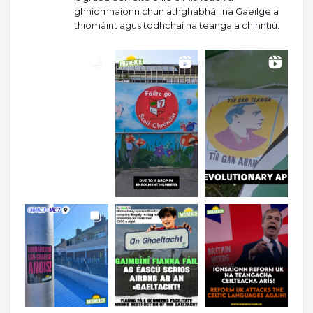
ghníomhaíonn chun athghabháil na Gaeilge a
thiomáint agus todhchaí na teanga a chinntiú.