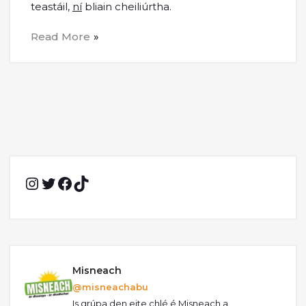
teastáil,
ní
bliain cheiliúrtha.
Read More
Instagram
Twitter
Facebook
TikTok
Misneach
@misneachabu
Is grúpa den eite chlé é Misneach a