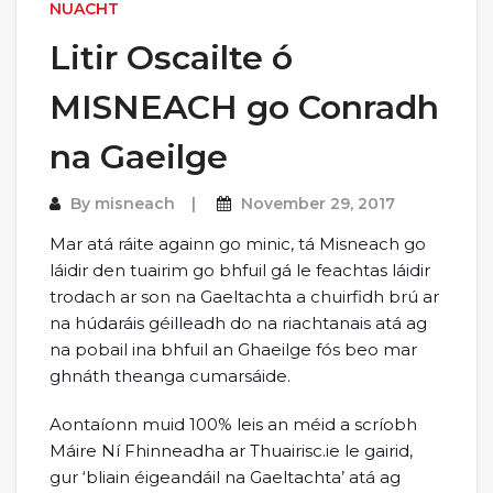
NUACHT
Litir Oscailte ó
MISNEACH go Conradh
na Gaeilge
By
misneach
November 29, 2017
Mar atá ráite againn go minic, tá Misneach go
láidir den tuairim go bhfuil gá le feachtas láidir
trodach ar son na Gaeltachta a chuirfidh brú ar
na húdaráis géilleadh do na riachtanais atá ag
na pobail ina bhfuil an Ghaeilge fós beo mar
ghnáth theanga cumarsáide.
Aontaíonn muid 100% leis an méid a scríobh
Máire Ní Fhinneadha ar Thuairisc.ie le gairid,
gur ‘bliain éigeandáil na Gaeltachta’ atá ag