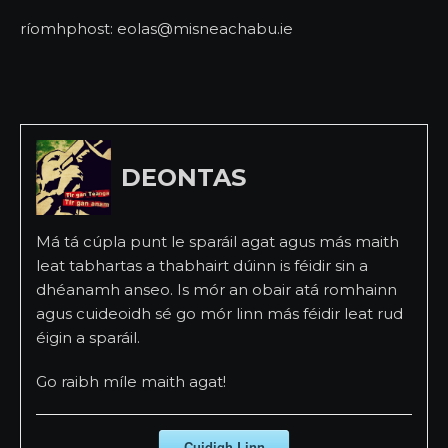
ríomhphost: eolas@misneachabu.ie
DEONTAS
Má tá cúpla punt le sparáil agat agus más maith
leat tabhartas a thabhairt dúinn is féidir sin a
dhéanamh anseo. Is mór an obair atá romhainn
agus cuideoidh sé go mór linn más féidir leat rud
éigin a sparáil.
Go raibh míle maith agat!
Cuidigh Linn