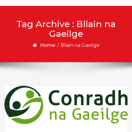
Tag Archive : Bliain na
Gaeilge
Home
/
Bliain na Gaeilge