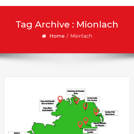
Tag Archive : Mionlach
Home
/
Mionlach