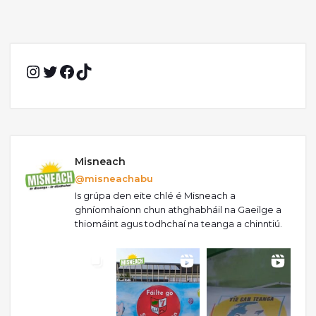
Instagram
Twitter
Facebook
TikTok
Misneach
@misneachabu
Is grúpa den eite chlé é Misneach a
ghníomhaíonn chun athghabháil na Gaeilge a
thiomáint agus todhchaí na teanga a chinntiú.