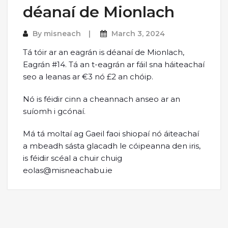
déanaí de Mionlach
By
misneach
March 3, 2024
Tá tóir ar an eagrán is déanaí de Mionlach,
Eagrán #14. Tá an t-eagrán ar fáil sna háiteachaí
seo a leanas ar €3 nó £2 an chóip.
Nó is féidir cinn a cheannach anseo ar an
suíomh i gcónaí.
Má tá moltaí ag Gaeil faoi shiopaí nó áiteachaí
a mbeadh sásta glacadh le cóipeanna den iris,
is féidir scéal a chuir chuig
eolas@misneachabu.ie