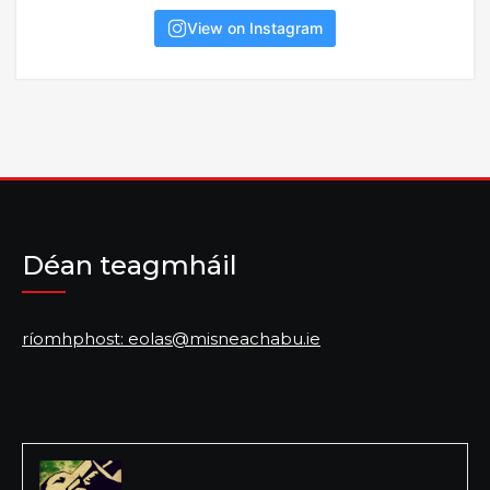
View on Instagram
Déan teagmháil
ríomhphost: eolas@misneachabu.ie