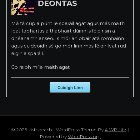
DEONTAS
Má tá cúpla punt le sparáil agat agus más maith
leat tabhartas a thabhairt dúinn is féidir sin a
dhéanamh anseo. Is mór an obair atá romhainn
agus cuideoidh sé go mór linn más féidir leat rud
éigin a sparáil.
Go raibh míle maith agat!
Cuidigh Linn
© 2026 - Misneach | WordPress Theme By
A WP Life
|
Powered by
WordPress.org