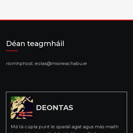
Déan teagmháil
ríomhphost: eolas@misneachabu.ie
DEONTAS
Má tá cúpla punt le sparáil agat agus más maith