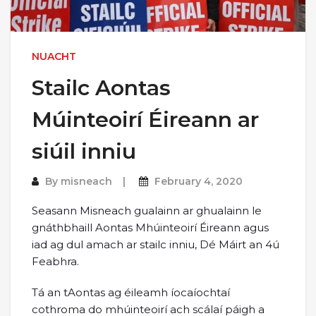
NUACHT
Stailc Aontas
Múinteoirí Éireann ar
siúil inniu
By
misneach
February 4, 2020
Seasann Misneach gualainn ar ghualainn le
gnáthbhaill Aontas Mhúinteoirí Éireann agus
iad ag dul amach ar stailc inniu, Dé Máirt an 4ú
Feabhra.
Tá an tAontas ag éileamh íocaíochtaí
cothroma do mhúinteoirí ach scálaí páigh a