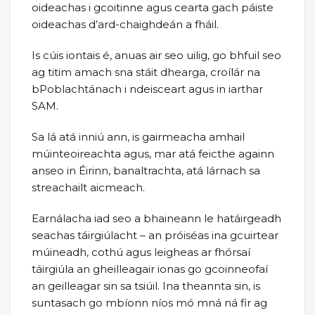
oideachas i gcoitinne agus cearta gach páiste
oideachas d’ard-chaighdeán a fháil.
Is cúis iontais é, anuas air seo uilig, go bhfuil seo
ag titim amach sna stáit dhearga, croílár na
bPoblachtánach i ndeisceart agus in iarthar
SAM.
Sa lá atá inniú ann, is gairmeacha amhail
múinteoireachta agus, mar atá feicthe againn
anseo in Éirinn, banaltrachta, atá lárnach sa
streachailt aicmeach.
Earnálacha iad seo a bhaineann le hatáirgeadh
seachas táirgiúlacht – an próiséas ina gcuirtear
múineadh, cothú agus leigheas ar fhórsaí
táirgiúla an gheilleagair ionas go gcoinneofaí
an geilleagar sin sa tsiúil. Ina theannta sin, is
suntasach go mbíonn níos mó mná ná fir ag