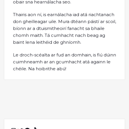
obair sna hearnálacha seo.
Thairis aon ní, is earnálacha iad atá riachtanach
don gheilleagar uile. Mura dtéann páistí ar scoil,
bíonn ar a dtuismitheoirí fanacht sa bhaile
chomh maith. Tá cumhacht nach beag ag
baint lena leithéid de ghníomh.
Le droch-scéalta ar fud an domhain, is fiú dúinn
cuimhneamh ar an gcumhacht atá againn le
chéile. Na hoibrithe abú!
Instagram
Twitter
Facebook
TikTok