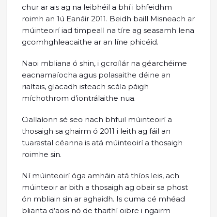
chur ar ais ag na leibhéil a bhí i bhfeidhm
roimh an 1ú Eanáir 2011. Beidh baill Misneach ar
múinteoirí iad timpeall na tíre ag seasamh lena
gcomhghleacaithe ar an líne phicéid.
Naoi mbliana ó shin, i gcroílár na géarchéime
eacnamaíocha agus polasaithe déine an
rialtais, glacadh isteach scála páigh
míchothrom d’iontrálaithe nua.
Ciallaíonn sé seo nach bhfuil múinteoirí a
thosaigh sa ghairm ó 2011 i leith ag fáil an
tuarastal céanna is atá múinteoirí a thosaigh
roimhe sin.
Ní múinteoirí óga amháin atá thíos leis, ach
múinteoir ar bith a thosaigh ag obair sa phost
ón mbliain sin ar aghaidh. Is cuma cé mhéad
blianta d’aois nó de thaithí oibre i ngairm