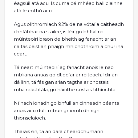
éagsúil atá acu. Is cuma cé mhéad ball clainne
atá le cothú acu.
Agus ollthromlach 92% de na vótaí a caitheadh
i bhfábhar na stailce, is léir go bhfuil na
múinteoirí braon de bheith ag fanacht ar an
rialtas ceist an pháigh mhíchothroim a chur ina
ceart.
Tá neart múinteoirí ag fanacht anois le naoi
mbliana anuas go dtiocfar ar réiteach. Idir an
dá linn, tá fás gan srian tagtha ar chostais
mhaireáchtála, go háirithe costais tithíochta.
Ní nach ionadh go bhfuil an cinneadh déanta
anois acu dul i mbun gníomh dhírigh
thionsclaíoch.
Tharais sin, tá an dara cheardchumann