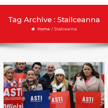
Tag Archive : Stailceanna
Home
/
Stailceanna