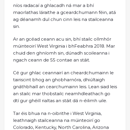
níos radacaí a ghlacadh ná mar a bhí
maorlathas láraithe a gceardchumann féin, atá
ag déanamh dul chun cinn leis na stailceanna
sin.
Ar an gcéad ceann acu sin, bhí stailc ollmhór
múinteoirí West Virginia i bhFeabhra 2018. Mar
chuid den ghníomh sin, dúnadh scoileanna i
ngach ceann de 55 contae an stáit.
Cé gur ghlac ceannairí an cheardchumainn le
tairiscint bhog an ghobharnóra, dhiúltaigh
gnáthbhaill an cearchumainn leis. Lean siad leis
an stailc mar thobstailc neamhdleathach go
dtí gur ghéill rialtas an stáit dá n-éilimh uile.
Tar éis bhua na n-oibrithe i West Virginia,
leathnaigh stailceanna na múinteoirí go
Colorado, Kentucky, North Carolina, Arizona