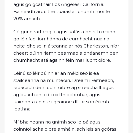
agus go gcathair Los Angeles i California.
Baineadh arduithe tuarastail chomh mór le
20% amach.
Cé gur ceart eagla agus uafás a bheith orainn
go léir faoi íomhánna de cumhacht nua na
heite-dheise in áiteanna ar nós Charleston, níor
cheart dúinn riamh dearmad a dhéanamh den
chumhacht atá againn féin mar lucht oibre.
Léiriú soiléir dúinn ar an méid seo is ea
stailceanna na múinteoirí. Dream il-eitneach,
radacach den lucht oibre ag streachailt agus
ag buachaint i dtroid fhíochmhar, agus
uaireanta ag cur i gcoinne dlí, ar son éilimh
leathna.
Ní bhaineann na gnímh seo le pá agus
coinníollacha oibre amháin, ach leis an gcóras