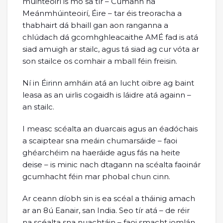
múinteoirí is mó sa tír – Cumann na
Meánmhúinteoirí, Éire – tar éis treoracha a
thabhairt dá bhaill gan aon ranganna a
chlúdach dá gcomhghleacaithe AMÉ fad is atá
siad amuigh ar stailc, agus tá siad ag cur vóta ar
son stailce os comhair a mball féin freisin.
Ní in Éirinn amháin atá an lucht oibre ag baint
leasa as an uirlis cogaidh is láidre atá againn –
an stailc.
I measc scéalta an duarcais agus an éadóchais
a scaiptear sna meáin chumarsáide – faoi
ghéarchéim na haeráide agus fás na heite
deise – is minic nach dtagann na scéalta faoinár
gcumhacht féin mar phobal chun cinn.
Ar ceann díobh sin is ea scéal a tháinig amach
ar an 8ú Eanair, san India. Seo tír atá – de réir
na scéalta sna nuachtáin – faoi smacht iomlán