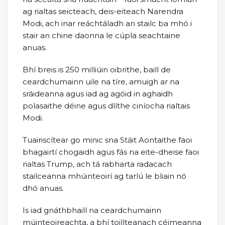
ag rialtas seicteach, deis-eiteach Narendra
Modi, ach inar reáchtáladh an stailc ba mhó i
stair an chine daonna le cúpla seachtaine
anuas.
Bhí breis is 250 milliúin oibrithe, baill de
ceardchumainn uile na tíre, amuigh ar na
sráideanna agus iad ag agóid in aghaidh
polasaithe déine agus dlíthe ciníocha rialtais
Modi.
Tuairiscítear go minic sna Stáit Aontaithe faoi
bhagairtí chogaidh agus fás na eite-dheise faoi
rialtas Trump, ach tá rabharta radacach
stailceanna mhúinteoirí ag tarlú le bliain nó
dhó anuas.
Is iad gnáthbhaill na ceardchumainn
múinteoireachta, a bhí toillteanach céimeanna