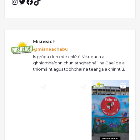
Misneach
@misneachabu
Is grúpa den eite chlé é Misneach a
ghníomhaíonn chun athghabháil na Gaeilge a
thiomáint agus todhchaí na teanga a chinntiú.