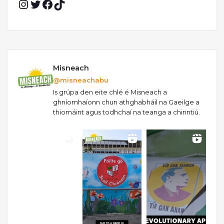
Misneach
@misneachabu
Is grúpa den eite chlé é Misneach a
ghníomhaíonn chun athghabháil na Gaeilge a
thiomáint agus todhchaí na teanga a chinntiú.