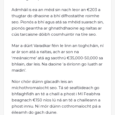
Admháil is ea an méid sin nach leor an €203 a
thugtar do dhaoine a bhí dífhostaithe roimhe
seo. Pionós a bhí agus atá sa mhéid suarach sin,
pionós gearrtha ar ghnathdhaoine ag rialtas ar
cúis tarcaisne dóibh cosmhuintir na tíre seo.
Mar a dúirt Varadkar féin le linn an toghcháin, ní
ar ár son atá a rialtas, ach ar son na
‘meánaicme’ atá ag saothrú €35,000-50,000 sa
bhliain, dar leis. Na daoine ‘a éiríonn go luath ar
maidin’.
Níor chóir dúinn glacadh leis an
míchothromaíocht seo. Tá sé seafóideach go
bhfaighfidh an té a chaill a phost i Mí Feabhra
beagnach €150 níos lú ná an té a chailleann a
phost inniu. Ní mór dúinn cothromaíocht pá a
éileamh do gach duine.