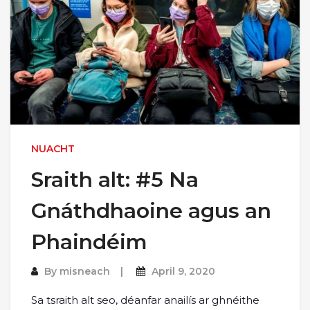
NUACHT
Sraith alt: #5 Na
Gnáthdhaoine agus an
Phaindéim
By
misneach
April 9, 2020
Sa tsraith alt seo, déanfar anailís ar ghnéithe