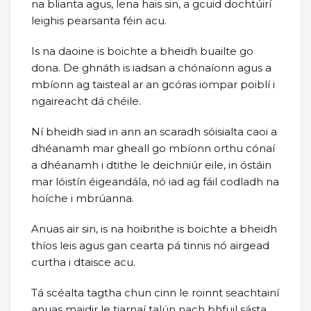
na blianta agus, lena hais sin, a gcuid dochtúirí
leighis pearsanta féin acu.
Is na daoine is boichte a bheidh buailte go
dona. De ghnáth is iadsan a chónaíonn agus a
mbíonn ag taisteal ar an gcóras iompar poiblí i
ngaireacht dá chéile.
Ní bheidh siad in ann an scaradh sóisialta caoi a
dhéanamh mar gheall go mbíonn orthu cónaí
a dhéanamh i dtithe le deichniúr eile, in óstáin
mar lóistín éigeandála, nó iad ag fáil codladh na
hoíche i mbrúanna.
Anuas air sin, is na hoibrithe is boichte a bheidh
thíos leis agus gan cearta pá tinnis nó airgead
curtha i dtaisce acu.
Tá scéalta tagtha chun cinn le roinnt seachtainí
anuas maidir le tiarnaí talún nach bhfuil sásta