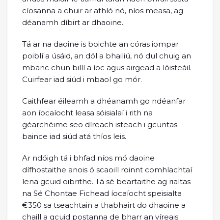
cíosanna a chuir ar athló nó, níos measa, ag
déanamh díbirt ar dhaoine.
Tá ar na daoine is boichte an córas iompar
poiblí a úsáid, an dól a bhailiú, nó dul chuig an
mbanc chun billí a íoc agus airgead a lóisteáil.
Cuirfear iad siúd i mbaol go mór.
Caithfear éileamh a dhéanamh go ndéanfar
aon íocaíocht leasa sóisialaí i rith na
géarchéime seo díreach isteach i gcuntas
baince iad siúd atá thíos leis.
Ar ndóigh tá i bhfad níos mó daoine
dífhostaithe anois ó scaoill roinnt comhlachtaí
lena gcuid oibrithe. Tá sé beartaithe ag rialtas
na Sé Chontae Fichead íocaíocht speisialta
€350 sa tseachtain a thabhairt do dhaoine a
chaill a gcuid postanna de bharr an víreais.