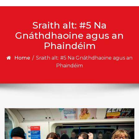
Sraith alt: #5 Na
Gnáthdhaoine agus an
Phaindéim
Home
/
Sraith alt: #5 Na Gnáthdhaoine agus an
Phaindéim