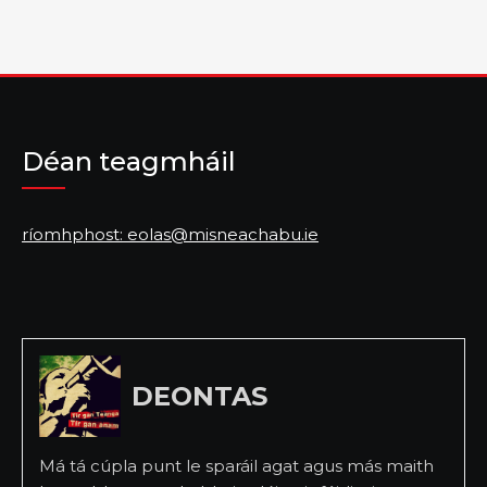
Déan teagmháil
ríomhphost: eolas@misneachabu.ie
DEONTAS
Má tá cúpla punt le sparáil agat agus más maith