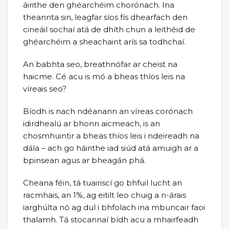
áirithe den ghéarchéim chorónach. Ina
theannta sin, leagfar síos fís dhearfach den
cineáil sochaí atá de dhíth chun a leithéid de
ghéarchéim a sheachaint arís sa todhchaí.
An babhta seo, breathnófar ar cheist na
haicme. Cé acu is mó a bheas thíos leis na
víreais seo?
Bíodh is nach ndéanann an víreas corónach
idirdhealú ar bhonn aicmeach, is an
chosmhuintir a bheas thíos leis i ndeireadh na
dála – ach go háirithe iad siúd atá amuigh ar a
bpinsean agus ar bheagán phá.
Cheana féin, tá tuairiscí go bhfuil lucht an
racmhais, an 1%, ag eitilt leo chuig a n-árais
iarghúlta nó ag dul i bhfolach ina mbuncair faoi
thalamh. Tá stocannaí bídh acu a mhairfeadh