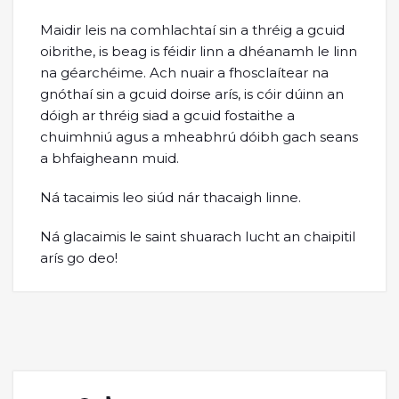
Maidir leis na comhlachtaí sin a thréig a gcuid
oibrithe, is beag is féidir linn a dhéanamh le linn
na géarchéime. Ach nuair a fhosclaítear na
gnóthaí sin a gcuid doirse arís, is cóir dúinn an
dóigh ar thréig siad a gcuid fostaithe a
chuimhniú agus a mheabhrú dóibh gach seans
a bhfaigheann muid.
Ná tacaimis leo siúd nár thacaigh linne.
Ná glacaimis le saint shuarach lucht an chaipitil
arís go deo!
Instagram
Twitter
Facebook
TikTok