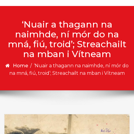
‘Nuair a thagann na
naimhde, ní mór do na
mná, fiú, troid’; Streachailt
na mban i Vítneam
Home
/
‘Nuair a thagann na naimhde, ní mór do
na mná, fiú, troid’; Streachailt na mban i Vítneam