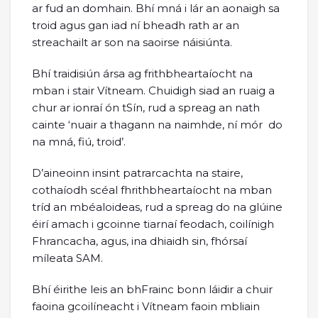
ar fud an domhain. Bhí mná i lár an aonaigh sa
troid agus gan iad ní bheadh rath ar an
streachailt ar son na saoirse náisiúnta.
Bhí traidisiún ársa ag frithbheartaíocht na
mban i stair Vítneam. Chuidigh siad an ruaig a
chur ar ionraí ón tSín, rud a spreag an nath
cainte ‘nuair a thagann na naimhde, ní mór do
na mná, fiú, troid’.
D’aineoinn insint patrarcachta na staire,
cothaíodh scéal fhrithbheartaíocht na mban
tríd an mbéaloideas, rud a spreag do na glúine
éirí amach i gcoinne tiarnaí feodach, coilínigh
Fhrancacha, agus, ina dhiaidh sin, fhórsaí
míleata SAM.
Bhí éirithe leis an bhFrainc bonn láidir a chuir
faoina gcoilíneacht i Vítneam faoin mbliain