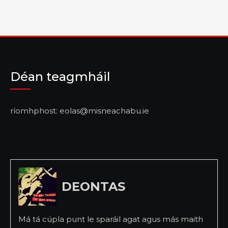
Déan teagmháil
ríomhphost: eolas@misneachabu.ie
DEONTAS
Má tá cúpla punt le sparáil agat agus más maith