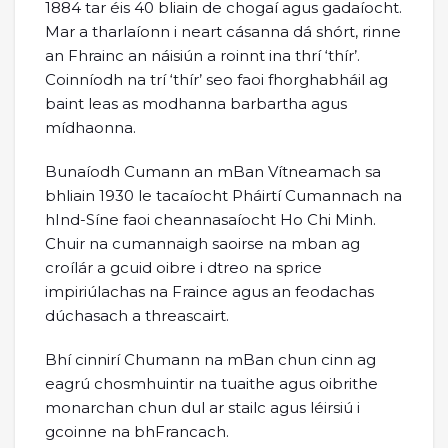
1884 tar éis 40 bliain de chogaí agus gadaíocht.
Mar a tharlaíonn i neart cásanna dá shórt, rinne
an Fhrainc an náisiún a roinnt ina thrí ‘thír’.
Coinníodh na trí ‘thír’ seo faoi fhorghabháil ag
baint leas as modhanna barbartha agus
mídhaonna.
Bunaíodh Cumann an mBan Vítneamach sa
bhliain 1930 le tacaíocht Pháirtí Cumannach na
hInd-Síne faoi cheannasaíocht Ho Chi Minh.
Chuir na cumannaigh saoirse na mban ag
croílár a gcuid oibre i dtreo na sprice
impiriúlachas na Fraince agus an feodachas
dúchasach a threascairt.
Bhí cinnirí Chumann na mBan chun cinn ag
eagrú chosmhuintir na tuaithe agus oibrithe
monarchan chun dul ar stailc agus léirsiú i
gcoinne na bhFrancach.