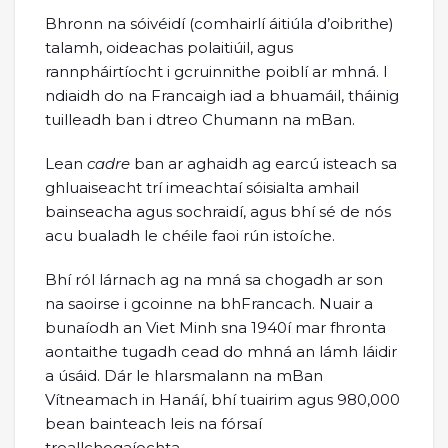
Bhronn na sóivéidí (comhairlí áitiúla d’oibrithe)
talamh, oideachas polaitiúil, agus
rannpháirtíocht i gcruinnithe poiblí ar mhná. I
ndiaidh do na Francaigh iad a bhuamáil, tháinig
tuilleadh ban i dtreo Chumann na mBan.
Lean
cadre
ban ar aghaidh ag earcú isteach sa
ghluaiseacht trí imeachtaí sóisialta amhail
bainseacha agus sochraidí, agus bhí sé de nós
acu bualadh le chéile faoi rún istoíche.
Bhí ról lárnach ag na mná sa chogadh ar son
na saoirse i gcoinne na bhFrancach. Nuair a
bunaíodh an Viet Minh sna 1940í mar fhronta
aontaithe tugadh cead do mhná an lámh láidir
a úsáid. Dár le hIarsmalann na mBan
Vítneamach in Hanáí, bhí tuairim agus 980,000
bean bainteach leis na fórsaí
treallchogaíochta.