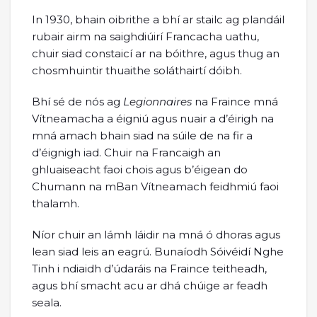
In 1930, bhain oibrithe a bhí ar stailc ag plandáil
rubair airm na saighdiúirí Francacha uathu,
chuir siad constaicí ar na bóithre, agus thug an
chosmhuintir thuaithe soláthairtí dóibh.
Bhí sé de nós ag
Legionnaires
na Fraince mná
Vítneamacha a éigniú agus nuair a d’éirigh na
mná amach bhain siad na súile de na fir a
d’éignigh iad. Chuir na Francaigh an
ghluaiseacht faoi chois agus b’éigean do
Chumann na mBan Vítneamach feidhmiú faoi
thalamh.
Níor chuir an lámh láidir na mná ó dhoras agus
lean siad leis an eagrú. Bunaíodh Sóivéidí Nghe
Tinh i ndiaidh d’údaráis na Fraince teitheadh,
agus bhí smacht acu ar dhá chúige ar feadh
seala.