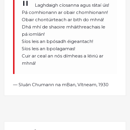
Laghdaigh cíosanna agus rátaí úis!
Pá comhionann ar obair chomhionann!
Obair chontúirteach ar bith do mhná!
Dhá mhí de shaoire mháithreachais le
pá iomlán!
Síos leis an bpósadh éigeantach!
Síos leis an bpolagamas!
Cuir ar ceal an nós dímheas a léiriú ar
mhná!
— Sluán Chumann na mBan, Vítneam, 1930
Instagram
Twitter
Facebook
TikTok