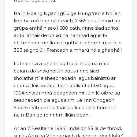
Ba in Hoang Ngan i gCúige Hung Yen a bhí an
líon ba mó ban páirteach, 7,365 acu. Throid an
grúpa amháin seo i 680 cath, rinne siad scrios
ar 13 láthair de chuid na namhad agus 16
chiliméadar de líonraí gutháin, chomh maith le
383 saighdiúir Francach a mharú nó a ghabháil.
I dteannta a bheith ag troid, thug na mná
cúram do shaighdiúirí agus rinne siad
sholáthairtí a sheachadadh agus bainistiú ar
chúrsaí lóistíochta. Idir na blianta 1950 agus
1954 chaith mná beagnach milliúin lá oibre ag
seachadadh bia agus airm. Le linn Chogadh
Saoirse Vítneam d’fhás ballraíocht Chumann
na mBan go roinnt milliúin bean.
Ar an 7 Bealtaine 1954, i ndiaidh 55 lá de throid,
scrios Arm na Vítneamach daingean ‘dochloíte’