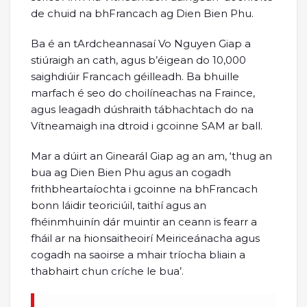
de chuid na bhFrancach ag Dien Bien Phu.
Ba é an tArdcheannasaí Vo Nguyen Giap a
stiúraigh an cath, agus b’éigean do 10,000
saighdiúir Francach géilleadh. Ba bhuille
marfach é seo do choilíneachas na Fraince,
agus leagadh dúshraith tábhachtach do na
Vítneamaigh ina dtroid i gcoinne SAM ar ball.
Mar a dúirt an Ginearál Giap ag an am, ‘thug an
bua ag Dien Bien Phu agus an cogadh
frithbheartaíochta i gcoinne na bhFrancach
bonn láidir teoriciúil, taithí agus an
fhéinmhuinín dár muintir an ceann is fearr a
fháil ar na hionsaitheoirí Meiriceánacha agus
cogadh na saoirse a mhair tríocha bliain a
thabhairt chun críche le bua’.