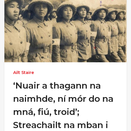
Ailt Staire
‘Nuair a thagann na
naimhde, ní mór do na
mná, fiú, troid’;
Streachailt na mban i