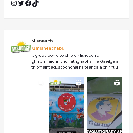
Misneach
@misneachabu
Is grúpa den eite chlé é Misneach a
ghníomhaíonn chun athghabháil na Gaeilge a
thiomáint agus todhchaí na teanga a chinntiú.