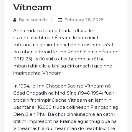
Vítneam
By
misneach
February 28, 2025
Ar na rudaí is fearr a tharla i dtaca le
staireolaíocht na hÉireann le linn deich
mbliana na gcuimhneachán ná insíodh scéal
na mban a throid le linn Réabhlóid na hÉireann
(1912-23). Is fiú súil a chaitheamh ar ról na
mban i dtír eile a bhí ag éirí amach i gcoinne
impireachta; Vítneam.
In 1954, le linn Chogadh Saoirse Vítneam nó
Céad Chogadh na hInd-Síne (1946-1954) fuair
trodairí frithimpiriúlacha Vítneam an lámh in
uachtar ar 16,000 trúpa coilíneach Francach ag
Dien Bien Phu. Ba chor cinniúnach é an cath i
dtitim impireacht na Fraince agus thug bua na
Vítneamach ardú meanman do réabhlóidithe