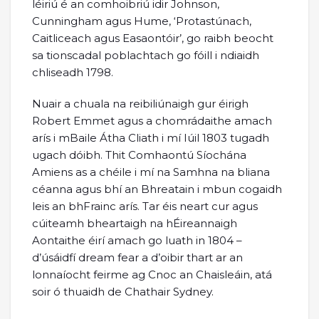
léiriú é an comhoibriú idir Johnson,
Cunningham agus Hume, ‘Protastúnach,
Caitliceach agus Easaontóir’, go raibh beocht
sa tionscadal poblachtach go fóill i ndiaidh
chliseadh 1798.
Nuair a chuala na reibiliúnaigh gur éirigh
Robert Emmet agus a chomrádaithe amach
arís i mBaile Átha Cliath i mí Iúil 1803 tugadh
ugach dóibh. Thit Comhaontú Síochána
Amiens as a chéile i mí na Samhna na bliana
céanna agus bhí an Bhreatain i mbun cogaidh
leis an bhFrainc arís. Tar éis neart cur agus
cúiteamh bheartaigh na hÉireannaigh
Aontaithe éirí amach go luath in 1804 –
d’úsáidfí dream fear a d’oibir thart ar an
lonnaíocht feirme ag Cnoc an Chaisleáin, atá
soir ó thuaidh de Chathair Sydney.