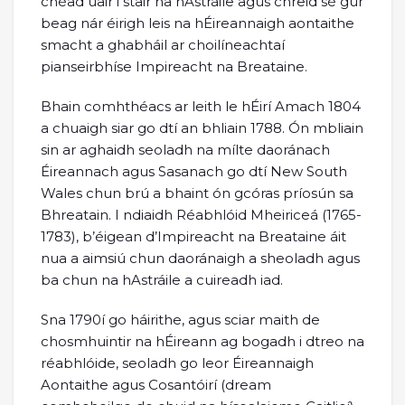
chéad uair i stair na hAstráile agus chreid sé gur
beag nár éirigh leis na hÉireannaigh aontaithe
smacht a ghabháil ar choilíneachtaí
pianseirbhíse Impireacht na Breataine.
Bhain comhthéacs ar leith le hÉirí Amach 1804
a chuaigh siar go dtí an bhliain 1788. Ón mbliain
sin ar aghaidh seoladh na mílte daoránach
Éireannach agus Sasanach go dtí New South
Wales chun brú a bhaint ón gcóras príosún sa
Bhreatain. I ndiaidh Réabhlóid Mheiriceá (1765-
1783), b’éigean d’Impireacht na Breataine áit
nua a aimsiú chun daoránaigh a sheoladh agus
ba chun na hAstráile a cuireadh iad.
Sna 1790í go háirithe, agus sciar maith de
chosmhuintir na hÉireann ag bogadh i dtreo na
réabhlóide, seoladh go leor Éireannaigh
Aontaithe agus Cosantóirí (dream