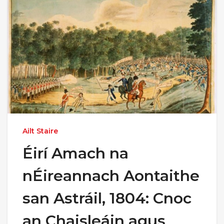
Ailt Staire
Éirí Amach na
nÉireannach Aontaithe
san Astráil, 1804: Cnoc
an Chaisleáin agus