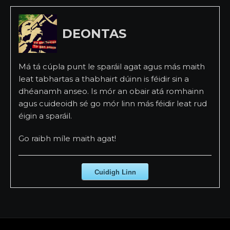
DEONTAS
Má tá cúpla punt le sparáil agat agus más maith
leat tabhartas a thabhairt dúinn is féidir sin a
dhéanamh anseo. Is mór an obair atá romhainn
agus cuideoidh sé go mór linn más féidir leat rud
éigin a sparáil.
Go raibh míle maith agat!
Cuidigh Linn