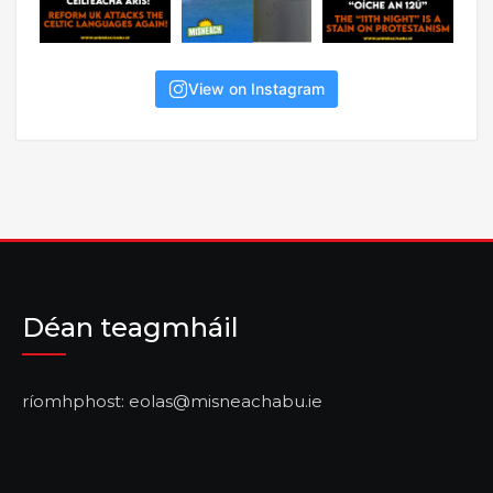
View on Instagram
Déan teagmháil
ríomhphost: eolas@misneachabu.ie