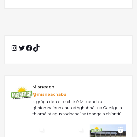
Instagram
Twitter
Facebook
TikTok
Misneach
@misneachabu
Is grúpa den eite chlé é Misneach a
ghníomhaíonn chun athghabháil na Gaeilge a
thiomáint agus todhchaí na teanga a chinntiú.