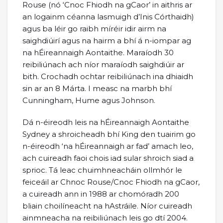
Rouse (nó ‘Cnoc Fhiodh na gCaor’ in aithris ar
an logainm céanna lasmuigh d’Inis Córthaidh)
agus ba léir go raibh míréir idir airm na
saighdiúirí agus na hairm a bhí á n-iompar ag
na hÉireannaigh Aontaithe. Maraíodh 30
reibiliúnach ach níor maraíodh saighdiúir ar
bith. Crochadh ochtar reibiliúnach ina dhiaidh
sin ar an 8 Márta. I measc na marbh bhí
Cunningham, Hume agus Johnson.
Dá n-éireodh leis na hÉireannaigh Aontaithe
Sydney a shroicheadh bhí King den tuairim go
n-éireodh ‘na hÉireannaigh ar fad’ amach leo,
ach cuireadh faoi chois iad sular shroich siad a
sprioc. Tá leac chuimhneacháin ollmhór le
feiceáil ar Chnoc Rouse/Cnoc Fhiodh na gCaor,
a cuireadh ann in 1988 ar chomóradh 200
bliain choilíneacht na hAstráile. Níor cuireadh
ainmneacha na reibiliúnach leis go dtí 2004.