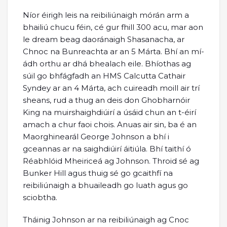
Níor éirigh leis na reibiliúnaigh mórán arm a
bhailiú chucu féin, cé gur fhill 300 acu, mar aon
le dream beag daoránaigh Shasanacha, ar
Chnoc na Bunreachta ar an 5 Márta. Bhí an mí-
ádh orthu ar dhá bhealach eile. Bhíothas ag
súil go bhfágfadh an HMS Calcutta Cathair
Syndey ar an 4 Márta, ach cuireadh moill air trí
sheans, rud a thug an deis don Ghobharnóir
King na muirshaighdiúirí a úsáid chun an t-éirí
amach a chur faoi chois. Anuas air sin, ba é an
Maorghinearál George Johnson a bhí i
gceannas ar na saighdiúirí áitiúla. Bhí taithí ó
Réabhlóid Mheiriceá ag Johnson. Throid sé ag
Bunker Hill agus thuig sé go gcaithfí na
reibiliúnaigh a bhuaileadh go luath agus go
sciobtha.
Tháinig Johnson ar na reibiliúnaigh ag Cnoc