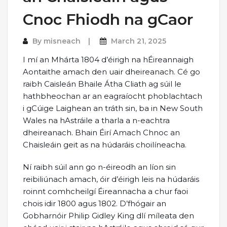
Cnoc Fhiodh na gCaor
By
misneach
March 21, 2025
I mí an Mhárta 1804 d’éirigh na hÉireannaigh
Aontaithe amach den uair dheireanach. Cé go
raibh Caisleán Bhaile Átha Cliath ag súil le
hathbheochan ar an eagraíocht phoblachtach
i gCúige Laighean an tráth sin, ba in New South
Wales na hAstráile a tharla a n-eachtra
dheireanach. Bhain Éirí Amach Chnoc an
Chaisleáin geit as na húdaráis choilíneacha.
Ní raibh súil ann go n-éireodh an líon sin
reibiliúnach amach, óir d’éirigh leis na húdaráis
roinnt comhcheilgí Éireannacha a chur faoi
chois idir 1800 agus 1802. D’fhógair an
Gobharnóir Philip Gidley King dlí míleata den