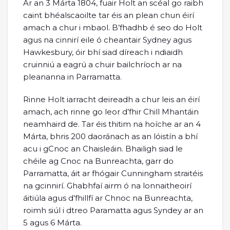
Ar an 3 Márta 1804, fuair Holt an scéal go raibh
caint bhéalscaoilte tar éis an plean chun éirí
amach a chur i mbaol. B’fhadhb é seo do Holt
agus na cinnirí eile ó cheantair Sydney agus
Hawkesbury, óir bhí siad díreach i ndiaidh
cruinniú a eagrú a chuir bailchríoch ar na
pleananna in Parramatta.
Rinne Holt iarracht deireadh a chur leis an éirí
amach, ach rinne go leor d’fhir Chill Mhantáin
neamhaird de. Tar éis thitim na hoíche ar an 4
Márta, bhris 200 daoránach as an lóistín a bhí
acu i gCnoc an Chaisleáin. Bhailigh siad le
chéile ag Cnoc na Bunreachta, garr do
Parramatta, áit ar fhógair Cunningham straitéis
na gcinnirí. Ghabhfaí airm ó na lonnaitheoirí
áitiúla agus d’fhillfí ar Chnoc na Bunreachta,
roimh siúl i dtreo Paramatta agus Syndey ar an
5 agus 6 Márta.