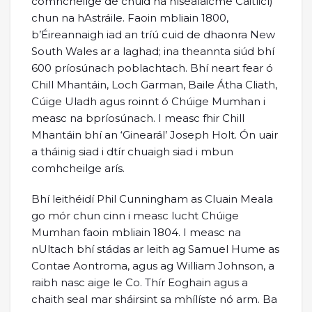
comhcheilge de chuid na hísealaicme Caitlicí)
chun na hAstráile. Faoin mbliain 1800,
b’Éireannaigh iad an tríú cuid de dhaonra New
South Wales ar a laghad; ina theannta siúd bhí
600 príosúnach poblachtach. Bhí neart fear ó
Chill Mhantáin, Loch Garman, Baile Átha Cliath,
Cúige Uladh agus roinnt ó Chúige Mumhan i
measc na bpríosúnach. I measc fhir Chill
Mhantáin bhí an ‘Ginearál’ Joseph Holt. Ón uair
a tháinig siad i dtír chuaigh siad i mbun
comhcheilge arís.
Bhí leithéidí Phil Cunningham as Cluain Meala
go mór chun cinn i measc lucht Chúige
Mumhan faoin mbliain 1804. I measc na
nUltach bhí stádas ar leith ag Samuel Hume as
Contae Aontroma, agus ag William Johnson, a
raibh nasc aige le Co. Thír Eoghain agus a
chaith seal mar sháirsint sa mhílíste nó arm. Ba