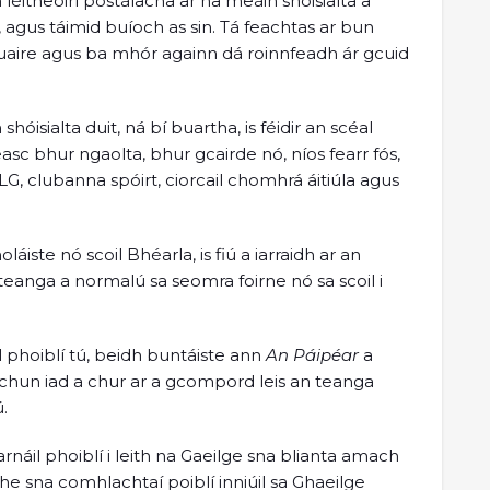
léitheoirí postálacha ar na meáin shóisialta a
 agus táimid buíoch as sin. Tá feachtas ar bun
 huaire agus ba mhór againn dá roinnfeadh ár gcuid
isialta duit, ná bí buartha, is féidir an scéal
sc bhur ngaolta, bhur gcairde nó, níos fearr fós,
, clubanna spóirt, ciorcail chomhrá áitiúla agus
áiste nó scoil Bhéarla, is fiú a iarraidh ar an
eanga a normalú sa seomra foirne nó sa scoil i
l phoiblí tú, beidh buntáiste ann
An Páipéar
a
hun iad a chur ar a gcompord leis an teanga
.
náil phoiblí i leith na Gaeilge sna blianta amach
e sna comhlachtaí poiblí inniúil sa Ghaeilge