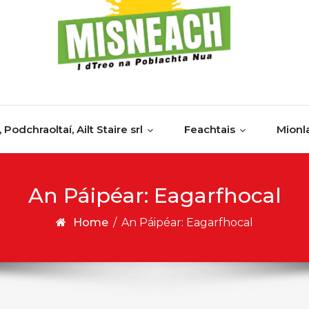
, Podchraoltaí, Ailt Staire srl
Feachtais
Mionl
An Páipéar: Eagarfhocal
Home
/
An Páipéar: Eagarfhocal