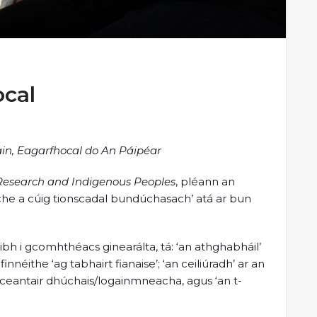
ocal
in, Eagarfhocal do An Páipéar
Research and Indigenous Peoples
, pléann an
iche a cúig tionscadal bundúchasach’ atá ar bun
ibh i gcomhthéacs ginearálta, tá: ‘an athghabháil’
finnéithe ‘ag tabhairt fianaise’; ‘an ceiliúradh’ ar an
e ceantair dhúchais/logainmneacha, agus ‘an t-