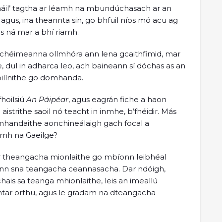
máil’ tagtha ar léamh na mbundúchasach ar an
r agus, ina theannta sin, go bhfuil níos mó acu ag
s ná mar a bhí riamh.
rchéimeanna ollmhóra ann lena gcaithfimid, mar
, dul in adharca leo, ach baineann sí dóchas as an
oilínithe go domhanda.
hoilsiú
An Páipéar
, agus eagrán fiche a haon
strithe saoil nó teacht in inmhe, b’fhéidir. Más
domhandaithe aonchineálaigh gach focal a
éamh na Gaeilge?
ar theangacha mionlaithe go mbíonn leibhéal
híonn sna teangacha ceannasacha. Dar ndóigh,
ais sa teanga mhionlaithe, leis an imeallú
tar orthu, agus le gradam na dteangacha