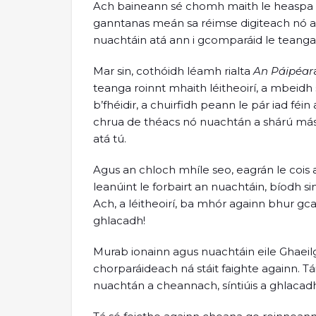
Ach baineann sé chomh maith le heaspa m
ganntanas meán sa réimse digiteach nó a l
nuachtáin atá ann i gcomparáid le teanga
Mar sin, cothóidh léamh rialta
An Páipéar
teanga roinnt mhaith léitheoirí, a mbeidh
b’fhéidir, a chuirfidh peann le pár iad féin
chrua de théacs nó nuachtán a shárú más a
atá tú.
Agus an chloch mhíle seo, eagrán le cois 
leanúint le forbairt an nuachtáin, bíodh s
Ach, a léitheoirí, ba mhór againn bhur g
ghlacadh!
Murab ionainn agus nuachtáin eile Ghaeilg
chorparáideach ná stáit faighte againn. Tái
nuachtán a cheannach, síntiúis a ghlacad