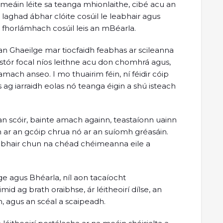
eáin léite sa teanga mhionlaithe, cibé acu an
aghad ábhar clóite cosúil le leabhair agus
 fhorlámhach cosúil leis an mBéarla.
an Ghaeilge mar tiocfaidh feabhas ar scileanna
 stór focal níos leithne acu don chomhrá agus,
 amach anseo. I mo thuairim féin, ní féidir cóip
g iarraidh eolas nó teanga éigin a shú isteach
an scóir, bainte amach againn, teastaíonn uainn
in ar an gcóip chrua nó ar an suíomh gréasáin.
cabhair chun na chéad chéimeanna eile a
e agus Bhéarla, níl aon tacaíocht
mid ag brath oraibhse, ár léitheoirí dílse, an
h, agus an scéal a scaipeadh.