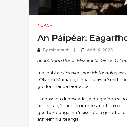
NUACHT
An Páipéar: Eagarfh
By
misneach
April 4, 2025
Scríobhann Rúnaí Misneach, Kerron Ó Lua
Ina leabhar
Decolonizing Methodologies: 
tOllamh Maorach, Linda Tuhiwai Smith, ‘f
go domhanda faoi láthair.
I measc na dtionscadal, a dtagraíonn sí dó
ar an stair; ‘teacht in inmhe an bhéaloidis’; 
gcultúr/teanga; na ‘naisc’ atá á gcruthú l
athréimniú teanga’.