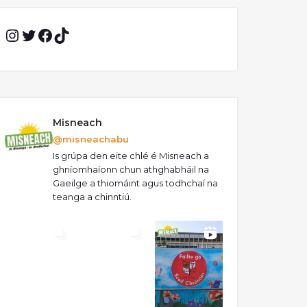
Instagram
Twitter
Facebook
TikTok
Misneach
@misneachabu
Is grúpa den eite chlé é Misneach a
ghníomhaíonn chun athghabháil na
Gaeilge a thiomáint agus todhchaí na
teanga a chinntiú.