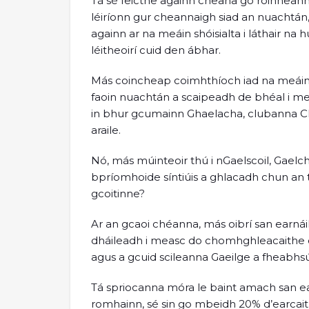
Tá sé feicthe againn cheana go roinneann 
léiríonn gur cheannaigh siad an nuachtán,
againn ar na meáin shóisialta i láthair na
léitheoirí cuid den ábhar.
Más coincheap coimhthíoch iad na meáin shó
faoin nuachtán a scaipeadh de bhéal i mea
in bhur gcumainn Ghaelacha, clubanna CLG
araile.
Nó, más múinteoir thú i nGaelscoil, Gaelchol
bpríomhoide síntiúis a ghlacadh chun an t
gcoitinne?
Ar an gcaoi chéanna, más oibrí san earnái
dháileadh i measc do chomhghleacaithe c
agus a gcuid scileanna Gaeilge a fheabhsú
Tá spriocanna móra le baint amach san ear
romhainn, sé sin go mbeidh 20% d’earcaith