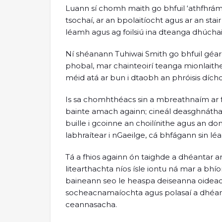
Luann sí chomh maith go bhfuil ‘athfhrá
tsochaí, ar an bpolaitíocht agus ar an stai
léamh agus ag foilsiú ina dteanga dhúchai
Ní shéanann Tuhiwai Smith go bhfuil géa
phobal, mar chainteoirí teanga mionlaithe
méid atá ar bun i dtaobh an phróisis dích
Is sa chomhthéacs sin a mbreathnaím ar f
bainte amach againn; cineál deasghnátha ai
buille i gcoinne an choilínithe agus an 
labhraítear i nGaeilge, cá bhfágann sin l
Tá a fhios againn ón taighde a dhéantar 
litearthachta níos ísle iontu ná mar a b
baineann seo le heaspa deiseanna oideach
socheacnamaíochta agus polasaí a dhéan
ceannasacha.