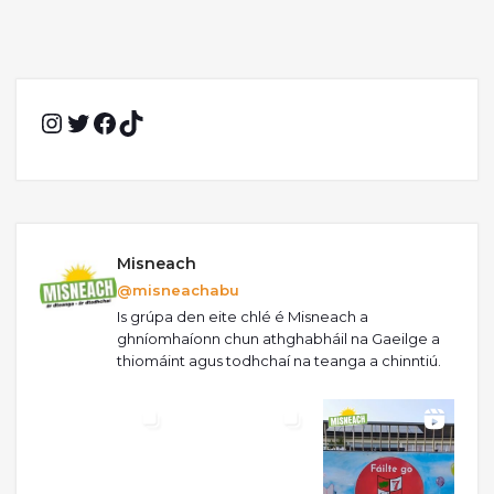
Instagram
Twitter
Facebook
TikTok
Misneach
@misneachabu
Is grúpa den eite chlé é Misneach a
ghníomhaíonn chun athghabháil na Gaeilge a
thiomáint agus todhchaí na teanga a chinntiú.