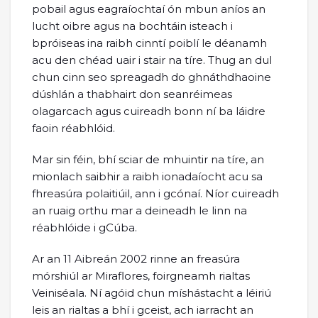
pobail agus eagraíochtaí ón mbun aníos an
lucht oibre agus na bochtáin isteach i
bpróiseas ina raibh cinntí poiblí le déanamh
acu den chéad uair i stair na tíre. Thug an dul
chun cinn seo spreagadh do ghnáthdhaoine
dúshlán a thabhairt don seanréimeas
olagarcach agus cuireadh bonn ní ba láidre
faoin réabhlóid.
Mar sin féin, bhí sciar de mhuintir na tíre, an
mionlach saibhir a raibh ionadaíocht acu sa
fhreasúra polaitiúil, ann i gcónaí. Níor cuireadh
an ruaig orthu mar a deineadh le linn na
réabhlóide i gCúba.
Ar an 11 Aibreán 2002 rinne an freasúra
mórshiúl ar Miraflores, foirgneamh rialtas
Veiniséala. Ní agóid chun míshástacht a léiriú
leis an rialtas a bhí i gceist, ach iarracht an