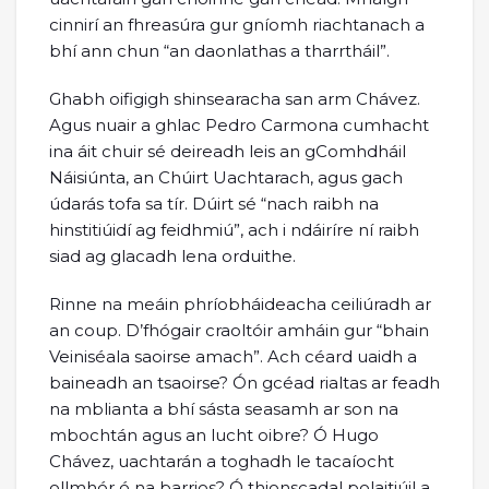
cinnirí an fhreasúra gur gníomh riachtanach a
bhí ann chun “an daonlathas a tharrtháil”.
Ghabh oifigigh shinsearacha san arm Chávez.
Agus nuair a ghlac Pedro Carmona cumhacht
ina áit chuir sé deireadh leis an gComhdháil
Náisiúnta, an Chúirt Uachtarach, agus gach
údarás tofa sa tír. Dúirt sé “nach raibh na
hinstitiúidí ag feidhmiú”, ach i ndáiríre ní raibh
siad ag glacadh lena orduithe.
Rinne na meáin phríobháideacha ceiliúradh ar
an coup. D’fhógair craoltóir amháin gur “bhain
Veiniséala saoirse amach”. Ach céard uaidh a
baineadh an tsaoirse? Ón gcéad rialtas ar feadh
na mblianta a bhí sásta seasamh ar son na
mbochtán agus an lucht oibre? Ó Hugo
Chávez, uachtarán a toghadh le tacaíocht
ollmhór ó na barrios? Ó thionscadal polaitiúil a