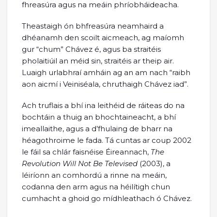
fhreasúra agus na meáin phríobháideacha.
Theastaigh ón bhfreasúra neamhaird a
dhéanamh den scoilt aicmeach, ag maíomh
gur “chum” Chávez é, agus ba straitéis
pholaitiúil an méid sin, straitéis ar theip air.
Luaigh urlabhraí amháin ag an am nach “raibh
aon aicmí i Veiniséala, chruthaigh Chávez iad”.
Ach truflais a bhí ina leithéid de ráiteas do na
bochtáin a thuig an bhochtaineacht, a bhí
imeallaithe, agus a d’fhulaing de bharr na
héagothroime le fada. Tá cuntas ar coup 2002
le fáil sa chlár faisnéise Éireannach,
The
Revolution Will Not Be Televised
(2003), a
léiríonn an comhordú a rinne na meáin,
codanna den arm agus na héilítigh chun
cumhacht a ghoid go mídhleathach ó Chávez.