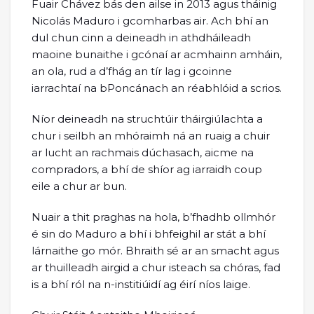
Fuair Chávez bás den ailse in 2013 agus tháinig
Nicolás Maduro i gcomharbas air. Ach bhí an
dul chun cinn a deineadh in athdháileadh
maoine bunaithe i gcónaí ar acmhainn amháin,
an ola, rud a d’fhág an tír lag i gcoinne
iarrachtaí na bPoncánach an réabhlóid a scrios.
Níor deineadh na struchtúir tháirgiúlachta a
chur i seilbh an mhóraimh ná an ruaig a chuir
ar lucht an rachmais dúchasach, aicme na
compradors, a bhí de shíor ag iarraidh coup
eile a chur ar bun.
Nuair a thit praghas na hola, b’fhadhb ollmhór
é sin do Maduro a bhí i bhfeighil ar stát a bhí
lárnaithe go mór. Bhraith sé ar an smacht agus
ar thuilleadh airgid a chur isteach sa chóras, fad
is a bhí ról na n-institiúidí ag éirí níos laige.