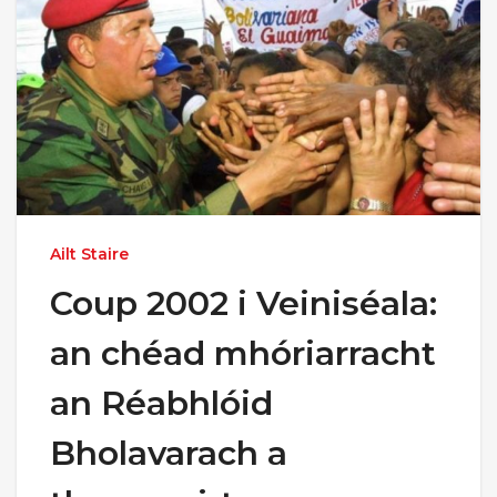
Ailt Staire
Coup 2002 i Veiniséala:
an chéad mhóriarracht
an Réabhlóid
Bholavarach a