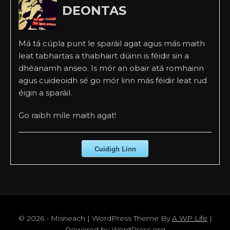
DEONTAS
Má tá cúpla punt le sparáil agat agus más maith
leat tabhartas a thabhairt dúinn is féidir sin a
dhéanamh anseo. Is mór an obair atá romhainn
agus cuideoidh sé go mór linn más féidir leat rud
éigin a sparáil.
Go raibh míle maith agat!
Cuidigh Linn
© 2026 - Misneach | WordPress Theme By
A WP Life
|
Powered by
WordPress.org