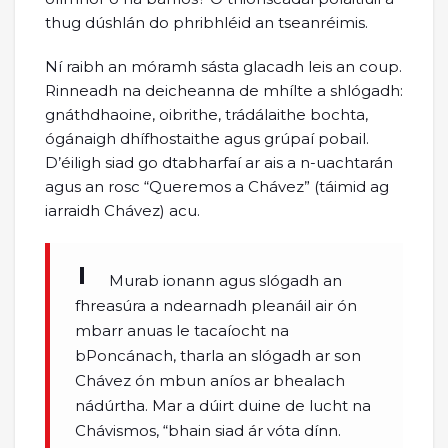
thug dúshlán do phribhléid an tseanréimis.
Ní raibh an móramh sásta glacadh leis an coup.
Rinneadh na deicheanna de mhílte a shlógadh:
gnáthdhaoine, oibrithe, trádálaithe bochta,
ógánaigh dhífhostaithe agus grúpaí pobail.
D’éiligh siad go dtabharfaí ar ais a n-uachtarán
agus an rosc “Queremos a Chávez” (táimid ag
iarraidh Chávez) acu.
Murab ionann agus slógadh an
fhreasúra a ndearnadh pleanáil air ón
mbarr anuas le tacaíocht na
bPoncánach, tharla an slógadh ar son
Chávez ón mbun aníos ar bhealach
nádúrtha. Mar a dúirt duine de lucht na
Chávismos, “bhain siad ár vóta dínn.