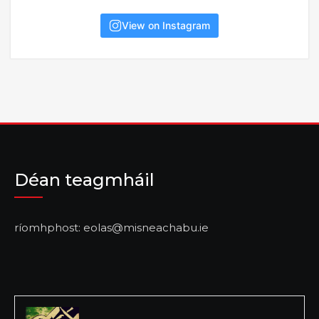
View on Instagram
Déan teagmháil
ríomhphost: eolas@misneachabu.ie