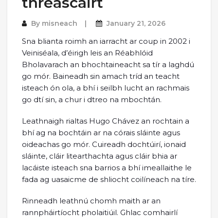
threascairt
By
misneach
January 21, 2026
Sna blianta roimh an iarracht ar coup in 2002 i
Veiniséala, d’éirigh leis an Réabhlóid
Bholavarach an bhochtaineacht sa tír a laghdú
go mór. Baineadh sin amach tríd an teacht
isteach ón ola, a bhí i seilbh lucht an rachmais
go dtí sin, a chur i dtreo na mbochtán.
Leathnaigh rialtas Hugo Chávez an rochtain a
bhí ag na bochtáin ar na córais sláinte agus
oideachas go mór. Cuireadh dochtúirí, ionaid
sláinte, cláir litearthachta agus cláir bhia ar
lacáiste isteach sna barrios a bhí imeallaithe le
fada ag uasaicme de shliocht coilíneach na tíre.
Rinneadh leathnú chomh maith ar an
rannpháirtíocht pholaitiúil. Ghlac comhairlí