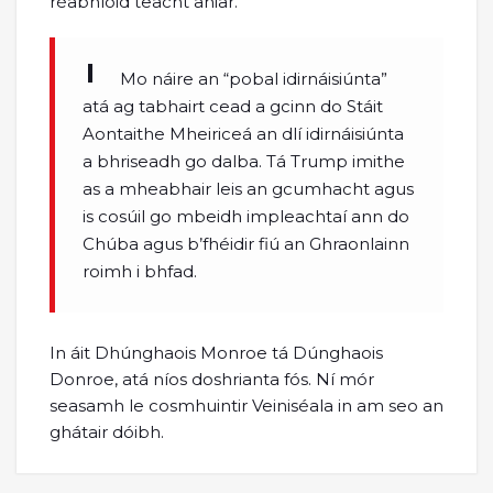
réabhlóid teacht aniar.
Mo náire an “pobal idirnáisiúnta”
atá ag tabhairt cead a gcinn do Stáit
Aontaithe Mheiriceá an dlí idirnáisiúnta
a bhriseadh go dalba. Tá Trump imithe
as a mheabhair leis an gcumhacht agus
is cosúil go mbeidh impleachtaí ann do
Chúba agus b’fhéidir fiú an Ghraonlainn
roimh i bhfad.
In áit Dhúnghaois Monroe tá Dúnghaois
Donroe, atá níos doshrianta fós. Ní mór
seasamh le cosmhuintir Veiniséala in am seo an
ghátair dóibh.