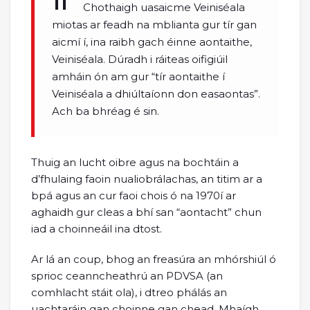
Chothaigh uasaicme Veiniséala
miotas ar feadh na mblianta gur tír gan
aicmí í, ina raibh gach éinne aontaithe,
Veiniséala. Dúradh i ráiteas oifigiúil
amháin ón am gur “tír aontaithe í
Veiniséala a dhiúltaíonn don easaontas”.
Ach ba bhréag é sin.
Thuig an lucht oibre agus na bochtáin a
d’fhulaing faoin nualiobrálachas, an titim ar a
bpá agus an cur faoi chois ó na 1970í ar
aghaidh gur cleas a bhí san “aontacht” chun
iad a choinneáil ina dtost.
Ar lá an coup, bhog an freasúra an mhórshiúl ó
sprioc ceanncheathrú an PDVSA (an
comhlacht stáit ola), i dtreo phálás an
uachtaráin gan choinne gan chead. Mhaígh