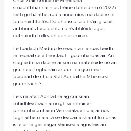
Chuir Stáit Aontaithe Mheiriceá
smachtbhannaí níos tréine i bhfeidhm ó 2022 i
leith go háirithe, rud a rinne níos mó daoine ní
ba bhoichte fós. Dá dheasca seo tháinig scoilt
ar bhunús tacaíochta na réabhlóide agus
cothaíodh tuilleadh den eisimirce.
Le fuadach Maduro le seachtain anuas beidh
le feiceáil cé a thiocfaidh i gcomharbas air. An
slógfaidh na daoine ar son na réabhlóide nó an
gcuirfear toghcháin ar bun ina gcuirfear
puipéad de chuid Stát Aontaithe Mheiriceá i
gcumhacht?
Leis na Stáit Aontaithe ag cur srian
mhídhleathach amuigh sa mhuir ar
phríomhacmhainn Veiniséala, an ola, ar nós
foghlaithe mara tá sé deacair a shamhlú conas
is féidir le geilleagar Veiniséala agus leis an