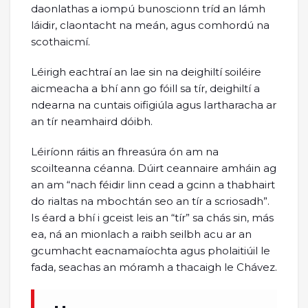
daonlathas a iompú bunoscionn tríd an lámh
láidir, claontacht na meán, agus comhordú na
scothaicmí.
Léirigh eachtraí an lae sin na deighiltí soiléire
aicmeacha a bhí ann go fóill sa tír, deighiltí a
ndearna na cuntais oifigiúla agus Iartharacha ar
an tír neamhaird dóibh.
Léiríonn ráitis an fhreasúra ón am na
scoilteanna céanna. Dúirt ceannaire amháin ag
an am “nach féidir linn cead a gcinn a thabhairt
do rialtas na mbochtán seo an tír a scriosadh”.
Is éard a bhí i gceist leis an “tír” sa chás sin, más
ea, ná an mionlach a raibh seilbh acu ar an
gcumhacht eacnamaíochta agus pholaitiúil le
fada, seachas an móramh a thacaigh le Chávez.