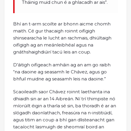
Tháinig muid chun é a ghlacadh ar ais”.
Bhí an t-arm scoilte ar bhonn aicme chomh
maith. Cé gur thacaigh roinnt oifigigh
shinsearacha le lucht an rachmais, dhiúltaigh
oifigigh ag an meánleibhéal agus na
gnáthshaighdiúirí tacú leis an coup.
D’áitigh oifigeach amháin ag an am go raibh
“na daoine ag seasamh le Chávez, agus go
bhfuil muidne ag seasamh leis na daoine.”
Scaoileadh saor Chávez roinnt laethanta ina
dhiaidh sin ar an 14 Aibreán. Ní trí thimpiste nó
míorúilt éigin a tharla sé sin, ba thoradh é ar an
slógadh daonlathach, freasúra na n-institiúidí,
agus titim an coup a bhí gan dlisteanacht gan
tacaíocht lasmuigh de sheomraí boird an