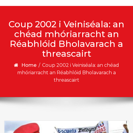
Coup 2002 i Veiniséala: an
chéad mhóriarracht an
Réabhlóid Bholavarach a
threascairt
Home
/
Coup 2002 i Veiniséala: an chéad
mhóriarracht an Réabhlóid Bholavarach a
threascairt