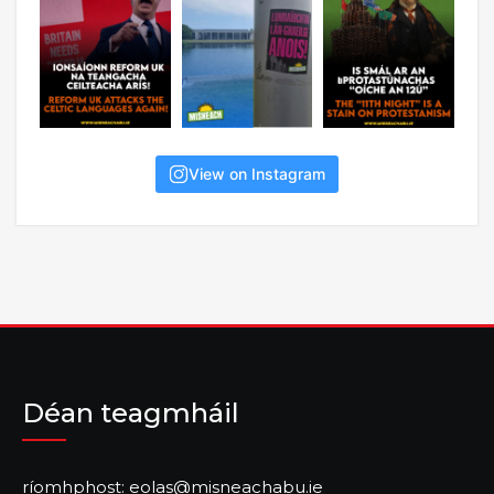
View on Instagram
Déan teagmháil
ríomhphost: eolas@misneachabu.ie