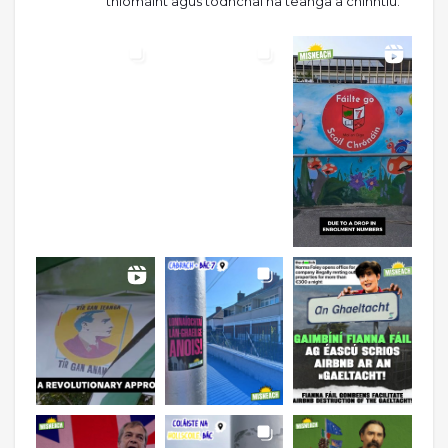
thiomáint agus todhchaí na teanga a chinntiú.