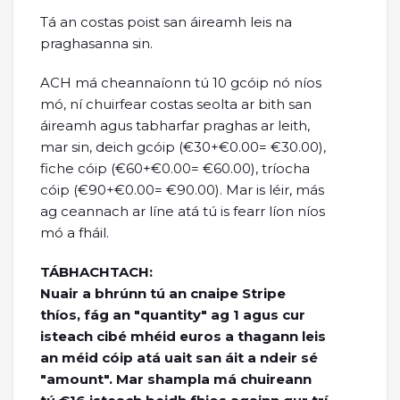
Tá an costas poist san áireamh leis na
praghasanna sin.
ACH má cheannaíonn tú 10 gcóip nó níos
mó, ní chuirfear costas seolta ar bith san
áireamh agus tabharfar praghas ar leith,
mar sin, deich gcóip (€30+€0.00= €30.00),
fiche cóip (€60+€0.00= €60.00), tríocha
cóip (€90+€0.00= €90.00). Mar is léir, más
ag ceannach ar líne atá tú is fearr líon níos
mó a fháil.
TÁBHACHTACH:
Nuair a bhrúnn tú an cnaipe Stripe
thíos, fág an "quantity" ag 1 agus cur
isteach cibé mhéid euros a thagann leis
an méid cóip atá uait san áit a ndeir sé
"amount". Mar shampla má chuireann