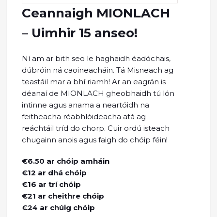
Ceannaigh MIONLACH
– Uimhir 15 anseo!
Ní am ar bith seo le haghaidh éadóchais,
dúbróin ná caoineacháin. Tá Misneach ag
teastáil mar a bhí riamh! Ar an eagrán is
déanaí de MIONLACH gheobhaidh tú lón
intinne agus anama a neartóidh na
feitheacha réabhlóideacha atá ag
reáchtáil tríd do chorp. Cuir ordú isteach
chugainn anois agus faigh do chóip féin!
€6.50 ar chóip amháin
€12 ar dhá chóip
€16 ar trí chóip
€21 ar cheithre chóip
€24 ar chúig chóip