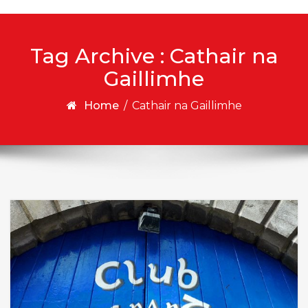
Tag Archive : Cathair na
Gaillimhe
Home
/
Cathair na Gaillimhe