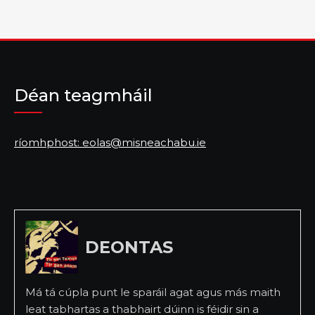
Déan teagmháil
ríomhphost: eolas@misneachabu.ie
DEONTAS
Má tá cúpla punt le sparáil agat agus más maith
leat tabhartas a thabhairt dúinn is féidir sin a