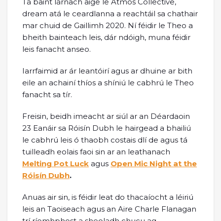
Tá baint lárnach aige le Atmos Collective,
dream atá le ceardlanna a reachtáil sa chathair
mar chuid de Gaillimh 2020. Ní féidir le Theo a
bheith bainteach leis, dár ndóigh, muna féidir
leis fanacht anseo.
Iarrfaimid ar ár leantóirí agus ar dhuine ar bith
eile an achainí thíos a shíniú le cabhrú le Theo
fanacht sa tír.
Freisin, beidh imeacht ar siúl ar an Déardaoin
23 Eanáir sa Róisín Dubh le hairgead a bhailiú
le cabhrú leis ó thaobh costais dlí de agus tá
tuilleadh eolais faoi sin ar an leathanach
Melting Pot Luck
agus
Open Mic Night at the
Róisín Dubh
.
Anuas air sin, is féidir leat do thacaíocht a léiriú
leis an Taoiseach agus an Aire Charle Flanagan
trí ríomhphost a sheoladh chucu ag