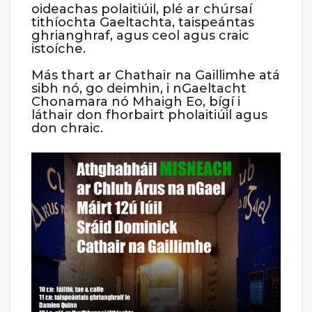
oideachas polaitiúil, plé ar chúrsaí
tithíochta Gaeltachta, taispeántas
ghrianghraf, agus ceol agus craic
istoíche.
Más thart ar Chathair na Gaillimhe atá
sibh nó, go deimhin, i nGaeltacht
Chonamara nó Mhaigh Eo, bígí i
láthair don fhorbairt pholaitiúil agus
don chraic.