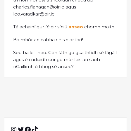
charles.flanagan@oir.ie agus
leo.varadkar@oir.ie.
Tá achainí gur féidir síniú
anseo
chomh maith.
Ba mhór an cabhair é sin ar fad!
Seo baile Theo. Cén fáth go gcaithfidh sé fágáil
agus é i ndiaidh cur go mór leis an saol i
nGaillimh ó bhog sé anseo?
Instagram
Twitter
Facebook
TikTok