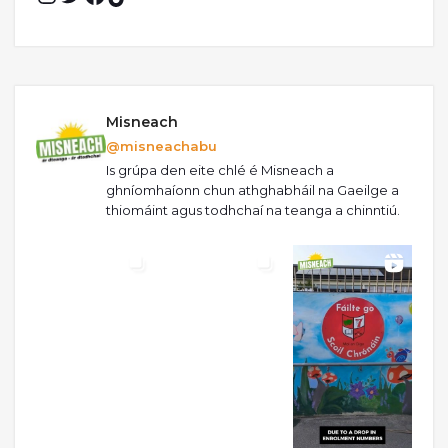
Misneach
@misneachabu
Is grúpa den eite chlé é Misneach a
ghníomhaíonn chun athghabháil na Gaeilge a
thiomáint agus todhchaí na teanga a chinntiú.