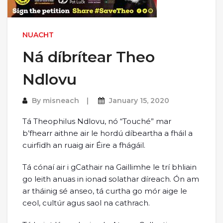
NUACHT
Ná díbrítear Theo
Ndlovu
By
misneach
January 15, 2020
Tá Theophilus Ndlovu, nó “Touché” mar
b’fhearr aithne air le hordú díbeartha a fháil a
cuirfidh an ruaig air Éire a fhágáil.
Tá cónaí air i gCathair na Gaillimhe le trí bhliain
go leith anuas in ionad solathar díreach. Ón am
ar tháinig sé anseo, tá curtha go mór aige le
ceol, cultúr agus saol na cathrach.