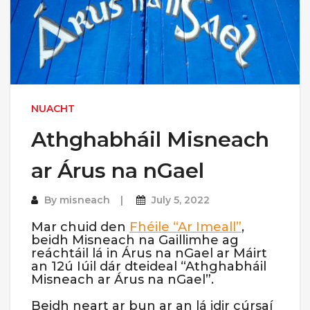
NUACHT
Athghabháil Misneach
ar Árus na nGael
By
misneach
July 5, 2022
Mar chuid den
Fhéile “Ar Imeall”
,
beidh Misneach na Gaillimhe ag
reáchtáil lá in Árus na nGael ar Máirt
an 12ú Iúil dár dteideal “Athghabháil
Misneach ar Árus na nGael”.
Beidh neart ar bun ar an lá idir cúrsaí