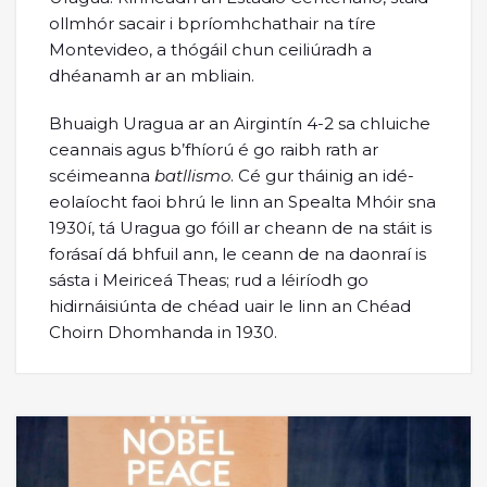
ollmhór sacair i bpríomhchathair na tíre
Montevideo, a thógáil chun ceiliúradh a
dhéanamh ar an mbliain.
Bhuaigh Uragua ar an Airgintín 4-2 sa chluiche
ceannais agus b’fhíorú é go raibh rath ar
scéimeanna
batllismo
. Cé gur tháinig an idé-
eolaíocht faoi bhrú le linn an Spealta Mhóir sna
1930í, tá Uragua go fóill ar cheann de na stáit is
forásaí dá bhfuil ann, le ceann de na daonraí is
sásta i Meiriceá Theas; rud a léiríodh go
hidirnáisiúnta de chéad uair le linn an Chéad
Choirn Dhomhanda in 1930.