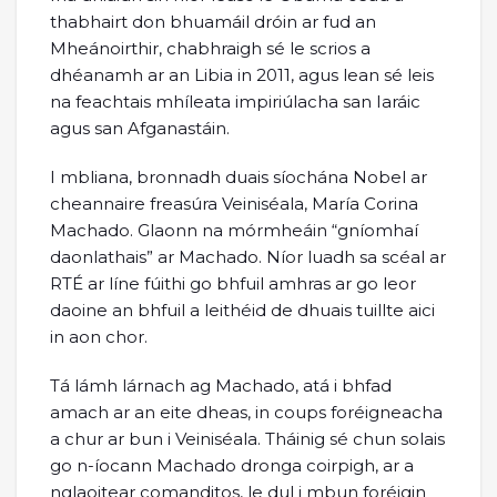
thabhairt don bhuamáil dróin ar fud an
Mheánoirthir, chabhraigh sé le scrios a
dhéanamh ar an Libia in 2011, agus lean sé leis
na feachtais mhíleata impiriúlacha san Iaráic
agus san Afganastáin.
I mbliana, bronnadh duais síochána Nobel ar
cheannaire freasúra Veiniséala, María Corina
Machado. Glaonn na mórmheáin “gníomhaí
daonlathais” ar Machado. Níor luadh sa scéal ar
RTÉ ar líne fúithi go bhfuil amhras ar go leor
daoine an bhfuil a leithéid de dhuais tuillte aici
in aon chor.
Tá lámh lárnach ag Machado, atá i bhfad
amach ar an eite dheas, in coups foréigneacha
a chur ar bun i Veiniséala. Tháinig sé chun solais
go n-íocann Machado dronga coirpigh, ar a
nglaoitear comanditos, le dul i mbun foréigin