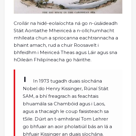
Croílár na hidé-eolaíochta ná go n-úsáideadh
Stáit Aontaithe Mheiriceá a n-ollchumhacht
mhíleata chun a spriocanna eachtrannacha a
bhaint amach, rud a chuir Roosavelt i
bhfeidhm i Meiriceá Theas agus Láir agus sna
hOileáin Fhilipíneacha go háirithe.
In 1973 tugadh duais síochána
Nobel do Henry Kissinger, Rúnaí Stáit
SAM, a bhí freagrach as feachtais
bhuamála sa Chambóid agus i Laos,
agus a thacaigh le coup faisisteach sa
tSile. Dúirt an t-amhránaí Tom Lehrer
go bhfuair an aoir pholaitiúil bás an lá a
bhfuair Kissinger an duais síochána.