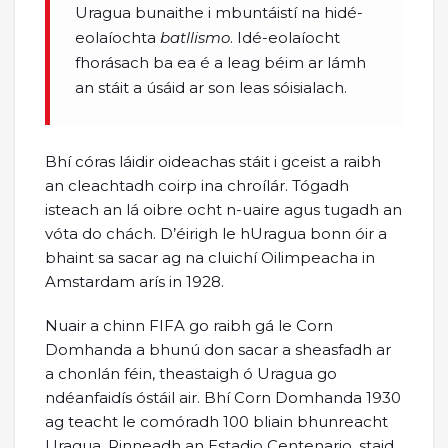
Uragua bunaithe i mbuntáistí na hidé-
eolaíochta
batllismo
. Idé-eolaíocht
fhorásach ba ea é a leag béim ar lámh
an stáit a úsáid ar son leas sóisialach.
Bhí córas láidir oideachas stáit i gceist a raibh
an cleachtadh coirp ina chroílár. Tógadh
isteach an lá oibre ocht n-uaire agus tugadh an
vóta do chách. D’éirigh le hUragua bonn óir a
bhaint sa sacar ag na cluichí Oilimpeacha in
Amstardam arís in 1928.
Nuair a chinn FIFA go raibh gá le Corn
Domhanda a bhunú don sacar a sheasfadh ar
a chonlán féin, theastaigh ó Uragua go
ndéanfaidís óstáil air. Bhí Corn Domhanda 1930
ag teacht le comóradh 100 bliain bhunreacht
Uragua. Rinneadh an Estadio Centenario, staid