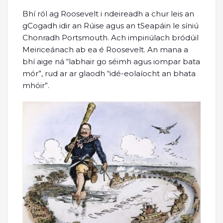
Bhí ról ag Roosevelt i ndeireadh a chur leis an
gCogadh idir an Rúise agus an tSeapáin le síniú
Chonradh Portsmouth. Ach impiriúlach bródúil
Meiriceánach ab ea é Roosevelt. An mana a
bhí aige ná “labhair go séimh agus iompar bata
mór”, rud ar ar glaodh “idé-eolaíocht an bhata
mhóir”.