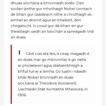
dhuais síochána a bhronnadh soiléir. Deir
scoláirí áirithe gur mhothaigh Nobel ciontach
de bharr gur úsáideach nithe a chruthaigh sé,
amhail an dinimít agus an bhallistít, don
chogaíocht. Is cosúil gur dá bharr sin gur
theastaigh uaidh an tsíocháin a spreagadh tríd
an duais.
Cibé cúis atá leis, is ceap magaidh é
an duais mar go mbronntar é go rialta
ar pholaiteoirí agus stáitseirbhísigh a
bhfuil fuil ar a lámha. Go luath i ndiaidh
bhás Nobel bronnadh an duais
síochána ar Theodore Roosevelt,
Uachtarán Stáit Aontaithe Mheiriceá, in
1906.