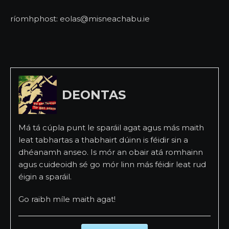
ríomhphost: eolas@misneachabu.ie
DEONTAS
Má tá cúpla punt le sparáil agat agus más maith
leat tabhartas a thabhairt dúinn is féidir sin a
dhéanamh anseo. Is mór an obair atá romhainn
agus cuideoidh sé go mór linn más féidir leat rud
éigin a sparáil.
Go raibh míle maith agat!