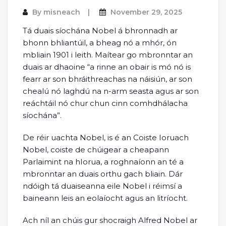
By
misneach
November 29, 2025
Tá duais síochána Nobel á bhronnadh ar
bhonn bhliantúil, a bheag nó a mhór, ón
mbliain 1901 i leith. Maítear go mbronntar an
duais ar dhaoine “a rinne an obair is mó nó is
fearr ar son bhráithreachas na náisiún, ar son
chealú nó laghdú na n-arm seasta agus ar son
reáchtáil nó chur chun cinn comhdhálacha
síochána”.
De réir uachta Nobel, is é an Coiste Ioruach
Nobel, coiste de chúigear a cheapann
Parlaimint na hIorua, a roghnaíonn an té a
mbronntar an duais orthu gach bliain. Dár
ndóigh tá duaiseanna eile Nobel i réimsí a
baineann leis an eolaíocht agus an litríocht.
Ach níl an chúis gur shocraigh Alfred Nobel ar