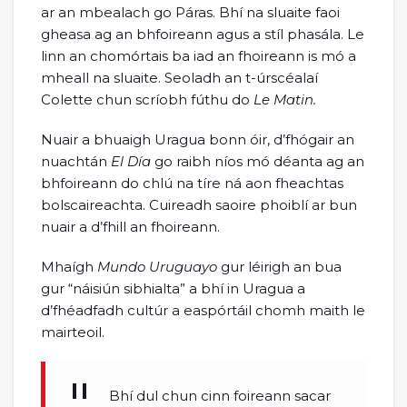
ar an mbealach go Páras. Bhí na sluaite faoi
gheasa ag an bhfoireann agus a stíl phasála. Le
linn an chomórtais ba iad an fhoireann is mó a
mheall na sluaite. Seoladh an t-úrscéalaí
Colette chun scríobh fúthu do
Le Matin.
Nuair a bhuaigh Uragua bonn óir, d’fhógair an
nuachtán
El Día
go raibh níos mó déanta ag an
bhfoireann do chlú na tíre ná aon fheachtas
bolscaireachta. Cuireadh saoire phoiblí ar bun
nuair a d’fhill an fhoireann.
Mhaígh
Mundo Uruguayo
gur léirigh an bua
gur “náisiún sibhialta” a bhí in Uragua a
d’fhéadfadh cultúr a easpórtáil chomh maith le
mairteoil.
Bhí dul chun cinn foireann sacar