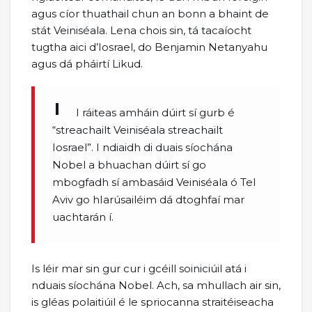
agus cíor thuathail chun an bonn a bhaint de
stát Veiniséala. Lena chois sin, tá tacaíocht
tugtha aici d’Iosrael, do Benjamin Netanyahu
agus dá pháirtí Likud.
I ráiteas amháin dúirt sí gurb é
“streachailt Veiniséala streachailt
Iosrael”. I ndiaidh di duais síochána
Nobel a bhuachan dúirt sí go
mbogfadh sí ambasáid Veiniséala ó Tel
Aviv go hIarúsailéim dá dtoghfaí mar
uachtarán í.
Is léir mar sin gur cur i gcéill soiniciúil atá i
nduais síochána Nobel. Ach, sa mhullach air sin,
is gléas polaitiúil é le spriocanna straitéiseacha