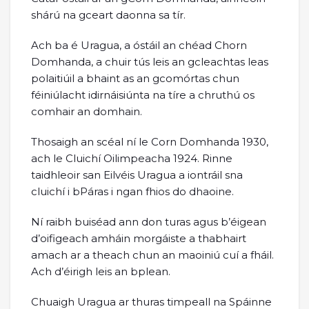
shárú na gceart daonna sa tír.
Ach ba é Uragua, a óstáil an chéad Chorn
Domhanda, a chuir tús leis an gcleachtas leas
polaitiúil a bhaint as an gcomórtas chun
féiniúlacht idirnáisiúnta na tíre a chruthú os
comhair an domhain.
Thosaigh an scéal ní le Corn Domhanda 1930,
ach le Cluichí Oilimpeacha 1924. Rinne
taidhleoir san Eilvéis Uragua a iontráil sna
cluichí i bPáras i ngan fhios do dhaoine.
Ní raibh buiséad ann don turas agus b’éigean
d’oifigeach amháin morgáiste a thabhairt
amach ar a theach chun an maoiniú cuí a fháil.
Ach d’éirigh leis an bplean.
Chuaigh Uragua ar thuras timpeall na Spáinne