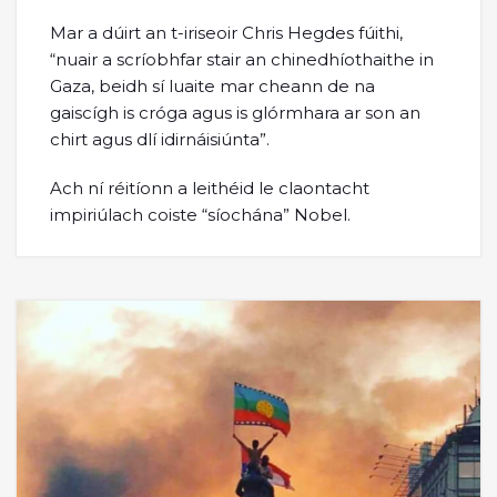
Mar a dúirt an t-iriseoir Chris Hegdes fúithi,
“nuair a scríobhfar stair an chinedhíothaithe in
Gaza, beidh sí luaite mar cheann de na
gaiscígh is cróga agus is glórmhara ar son an
chirt agus dlí idirnáisiúnta”.
Ach ní réitíonn a leithéid le claontacht
impiriúlach coiste “síochána” Nobel.