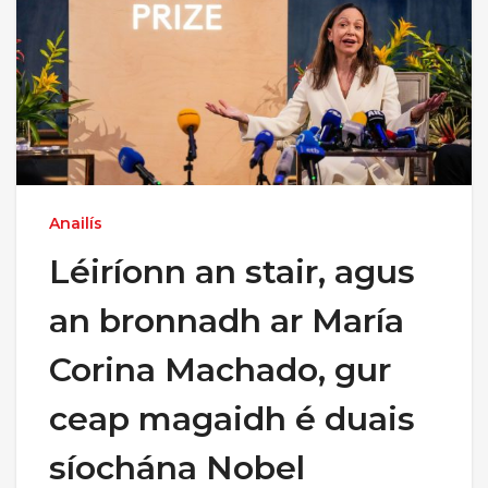
Anailís
Léiríonn an stair, agus
an bronnadh ar María
Corina Machado, gur
ceap magaidh é duais
síochána Nobel