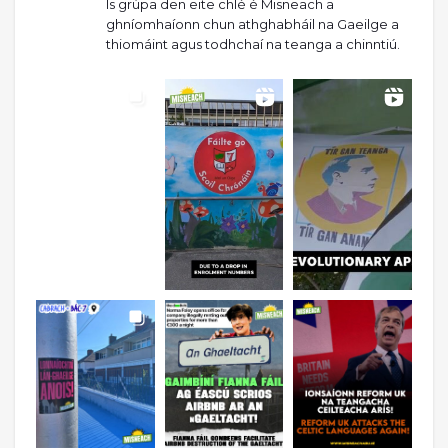
Is grúpa den eite chlé é Misneach a
ghníomhaíonn chun athghabháil na Gaeilge a
thiomáint agus todhchaí na teanga a chinntiú.