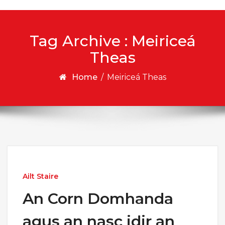
Tag Archive : Meiriceá
Theas
Home
/
Meiriceá Theas
Ailt Staire
An Corn Domhanda
agus an nasc idir an