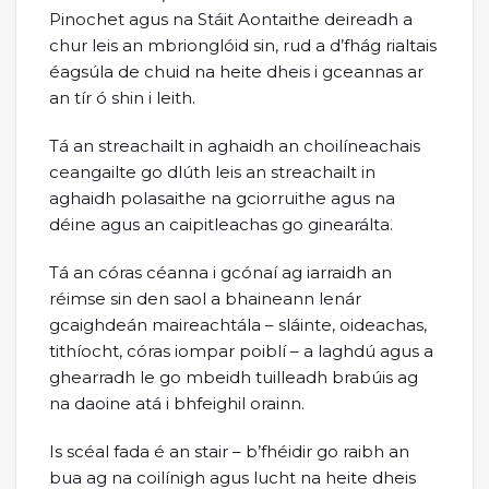
Pinochet agus na Stáit Aontaithe deireadh a
chur leis an mbrionglóid sin, rud a d’fhág rialtais
éagsúla de chuid na heite dheis i gceannas ar
an tír ó shin i leith.
Tá an streachailt in aghaidh an choilíneachais
ceangailte go dlúth leis an streachailt in
aghaidh polasaithe na gciorruithe agus na
déine agus an caipitleachas go ginearálta.
Tá an córas céanna i gcónaí ag iarraidh an
réimse sin den saol a bhaineann lenár
gcaighdeán maireachtála – sláinte, oideachas,
tithíocht, córas iompar poiblí – a laghdú agus a
ghearradh le go mbeidh tuilleadh brabúis ag
na daoine atá i bhfeighil orainn.
Is scéal fada é an stair – b’fhéidir go raibh an
bua ag na coilínigh agus lucht na heite dheis