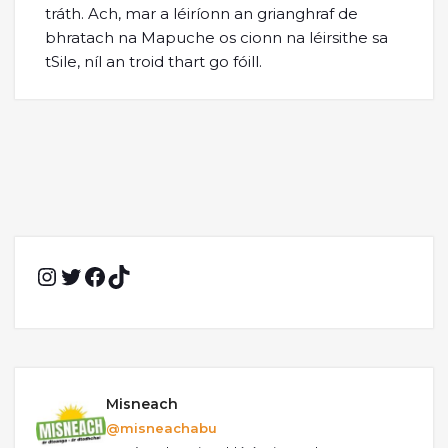
tráth. Ach, mar a léiríonn an grianghraf de
bhratach na Mapuche os cionn na léirsithe sa
tSile, níl an troid thart go fóill.
Instagram
Twitter
Facebook
TikTok
Misneach
@misneachabu