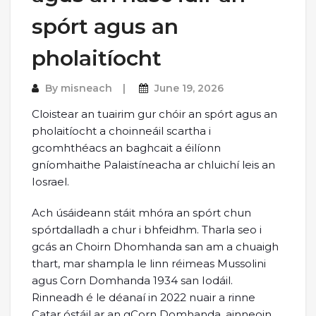
spórt agus an
pholaitíocht
By
misneach
June 19, 2026
Cloistear an tuairim gur chóir an spórt agus an
pholaitíocht a choinneáil scartha i
gcomhthéacs an baghcait a éilíonn
gníomhaithe Palaistíneacha ar chluichí leis an
Iosrael.
Ach úsáideann stáit mhóra an spórt chun
spórtdalladh a chur i bhfeidhm. Tharla seo i
gcás an Choirn Dhomhanda san am a chuaigh
thart, mar shampla le linn réimeas Mussolini
agus Corn Domhanda 1934 san Iodáil.
Rinneadh é le déanaí in 2022 nuair a rinne
Catar óstáil ar an gCorn Domhanda, ainneoin