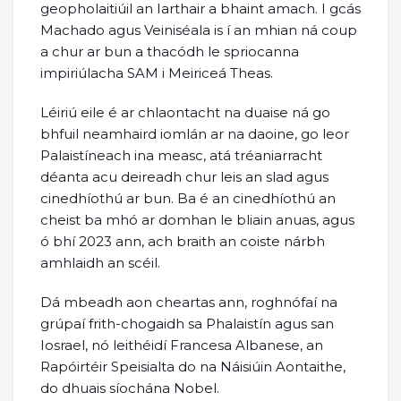
geopholaitiúil an Iarthair a bhaint amach. I gcás
Machado agus Veiniséala is í an mhian ná coup
a chur ar bun a thacódh le spriocanna
impiriúlacha SAM i Meiriceá Theas.
Léiriú eile é ar chlaontacht na duaise ná go
bhfuil neamhaird iomlán ar na daoine, go leor
Palaistíneach ina measc, atá tréaniarracht
déanta acu deireadh chur leis an slad agus
cinedhíothú ar bun. Ba é an cinedhíothú an
cheist ba mhó ar domhan le bliain anuas, agus
ó bhí 2023 ann, ach braith an coiste nárbh
amhlaidh an scéil.
Dá mbeadh aon cheartas ann, roghnófaí na
grúpaí frith-chogaidh sa Phalaistín agus san
Iosrael, nó leithéidí Francesa Albanese, an
Rapóirtéir Speisialta do na Náisiúin Aontaithe,
do dhuais síochána Nobel.