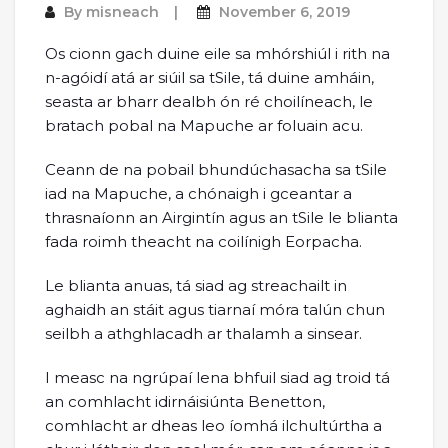
By
misneach
November 6, 2019
Os cionn gach duine eile sa mhórshiúl i rith na
n-agóidí atá ar siúil sa tSile, tá duine amháin,
seasta ar bharr dealbh ón ré choilíneach, le
bratach pobal na Mapuche ar foluain acu.
Ceann de na pobail bhundúchasacha sa tSile
iad na Mapuche, a chónaigh i gceantar a
thrasnaíonn an Airgintín agus an tSile le blianta
fada roimh theacht na coilínigh Eorpacha.
Le blianta anuas, tá siad ag streachailt in
aghaidh an stáit agus tiarnaí móra talún chun
seilbh a athghlacadh ar thalamh a sinsear.
I measc na ngrúpaí lena bhfuil siad ag troid tá
an comhlacht idirnáisiúnta Benetton,
comhlacht ar dheas leo íomhá ilchultúrtha a