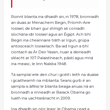
Roinnt blianta ina dhiaidh sin, in 1978, bronnadh
an duais ar Menachem Begin, Príomh-Aire
Iosrael, de bharr gur shínigh sé conradh
síochána idir Iosrael agus an Éigipt. Ach bhí
Begin ina cheannaire tráth ar Irgun, grúpa
antoisceach Iosraelach. Ba iad Irgun a bhí
ciontach as Ár Deir Yassin, nuair a deineadh
sléacht ar 107 Palaistíneach, páistí agus mná
ina measc, le linn Nakba 1948.
Tá samplaí eile den chur i gcéill i leith na duaise
i gcaitheamh na mblianta. Seans gurb é an
sampla is áiféisí le blianta beaga anuas ná an
bronnadh a rinneadh ar Barack Obama go
luath ina uachtaránacht in 2009.
Ina dhiaidh sin níor leasc le Obama cead a