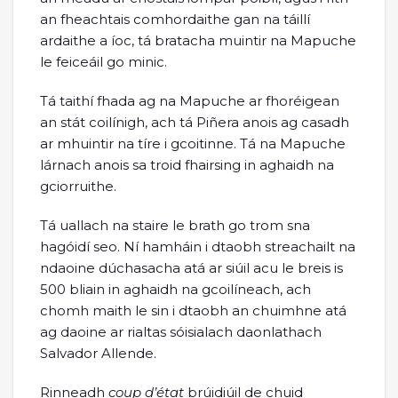
an fheachtais comhordaithe gan na táillí
ardaithe a íoc, tá bratacha muintir na Mapuche
le feiceáil go minic.
Tá taithí fhada ag na Mapuche ar fhoréigean
an stát coilínigh, ach tá Piñera anois ag casadh
ar mhuintir na tíre i gcoitinne. Tá na Mapuche
lárnach anois sa troid fhairsing in aghaidh na
gciorruithe.
Tá uallach na staire le brath go trom sna
hagóidí seo. Ní hamháin i dtaobh streachailt na
ndaoine dúchasacha atá ar siúil acu le breis is
500 bliain in aghaidh na gcoilíneach, ach
chomh maith le sin i dtaobh an chuimhne atá
ag daoine ar rialtas sóisialach daonlathach
Salvador Allende.
Rinneadh
coup d’état
brúidiúil de chuid