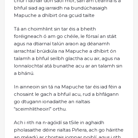
chur i láthair don saol mór, san am céanna is a
bhfuil siad ag iarraidh na bundúchasaigh
Mapuche a dhíbirt óna gcuid tailte
Tá an choimhlint sin tar éis a bheith
foréigneach ó am go chéile, le fórsaí an stáit
agus na dtiarnaí talún araon ag déanamh
iarrachtaí brúidiúla na Mapuche a dhíbirt ón
talamh a bhfuil seilbh glactha acu air, agus na
lonnaíochtaí atá bunaithe acu ar an talamh sin
a bhánú.
In ainneoin sin tá na Mapuche tar éis iad féin a
chosaint le gach a bhfuil acu, rud a bhfágann
go dtugann ionadaithe an rialtais
“sceimhlitheoirí” orthu.
Ach i rith na n-agóidí sa tSile in aghaidh
pholasaithe déine rialtas Piñera, ach go háirithe
an méadú ar chostais iompar poiblí, agus i rith