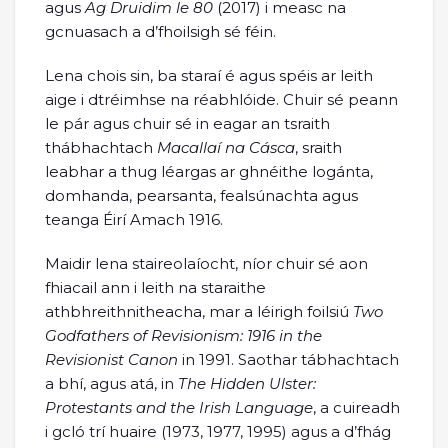
agus
Ag Druidim le 80
(2017) i measc na
gcnuasach a d’fhoilsigh sé féin.
Lena chois sin, ba staraí é agus spéis ar leith
aige i dtréimhse na réabhlóide. Chuir sé peann
le pár agus chuir sé in eagar an tsraith
thábhachtach
Macallaí na Cásca
, sraith
leabhar a thug léargas ar ghnéithe logánta,
domhanda, pearsanta, fealsúnachta agus
teanga Éirí Amach 1916.
Maidir lena staireolaíocht, níor chuir sé aon
fhiacail ann i leith na staraithe
athbhreithnitheacha, mar a léirigh foilsiú
Two
Godfathers of Revisionism: 1916 in the
Revisionist Canon
in 1991. Saothar tábhachtach
a bhí, agus atá, in
The Hidden Ulster:
Protestants and the Irish Language
, a cuireadh
i gcló trí huaire (1973, 1977, 1995) agus a d’fhág