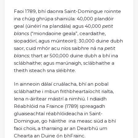
Faoi 1789, bhí daonra Saint-Domingue roinnte
ina chúig ghrúpa shainiúla: 40,000 plandóir
geal (úinéirí na plandála) agus 40,000
petit
blancs
(“miondaoine geala”, ceardaithe,
siopadóirí, agus múinteoirí); 30,000 duine dubh
saor, cuid mhór acu níos saibhre ná na
petit
blancs
; thart ar 500,000 duine dubh a bhí ina
sclábhaithe; agus marúnaigh, sclábhaithe a
theith isteach sna sléibhte.
In ainneoin dálaí cruálacha, bhí an pobal
sclábhaithe i mbun frithbheartaíocht rialta,
lena n-áirítear máistrí a nimhiú. I ndiaidh
Réabhlóid na Fraince (1789) spreagadh
gluaiseachtaí réabhlóideacha in Saint-
Domingue, go háirithe ina measc siúd a bhí
faoi chois, a tharraing ar an Dearbhú um
Chearta an Duine ón bhFrainc.