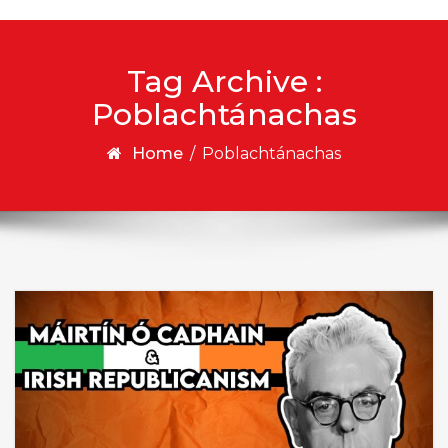
Tag Archive :
Poblachtánachas
Home
/
Poblachtánachas