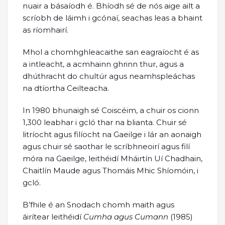
nuair a básaíodh é. Bhíodh sé de nós aige ailt a
scríobh de láimh i gcónaí, seachas leas a bhaint
as ríomhairí.
Mhol a chomhghleacaithe san eagraíocht é as
a intleacht, a acmhainn ghrinn thur, agus a
dhúthracht do chultúr agus neamhspleáchas
na dtíortha Ceilteacha.
In 1980 bhunaigh sé Coiscéim, a chuir os cionn
1,300 leabhar i gcló thar na blianta. Chuir sé
litríocht agus filíocht na Gaeilge i lár an aonaigh
agus chuir sé saothar le scríbhneoirí agus filí
móra na Gaeilge, leithéidí Mháirtín Uí Chadhain,
Chaitlín Maude agus Thomáis Mhic Shíomóin, i
gcló.
B’fhile é an Snodach chomh maith agus
áirítear leithéidí
Cumha agus Cumann
(1985)