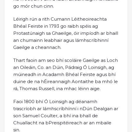
go mór chun cinn.
Léirigh rún a rith Cumann Léitheoireachta
Bhéal Feirste in 1793 go raibh spéis ag
Protastúnaigh sa Ghaeilge, óir impíodh ar bhaill
an chumainn leabhair agus lámhscríbhinní
Gaeilge a cheannach.
Thart faoin am seo bhí scoláire Gaeilge as Loch
an Oileáin, Co. an Dúin, Pádraig Ó Loinsigh, ag
múineadh in Acadamh Bhéal Feirste agus bhí
duine de na hÉireannaigh Aontaithe ba mhó le
rá, Thomas Russell, ina mhac léinn aige.
Faoi 1800 bhí Ó Loinsigh ag déanamh
trascríobh ar lámhscríbhínní i nDún Dealgan ar
son Samuel Coulter, a bhí ina bhall de
Chuallacht na bPreispitéireach ar an mbaile
sin.