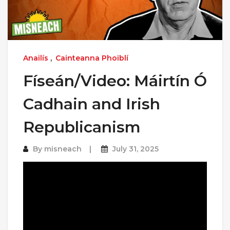
Anailís
,
Cainteanna Phoiblí
Físeán/Video: Máirtín Ó
Cadhain and Irish
Republicanism
By
misneach
July 31, 2025