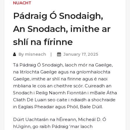
NUACHT
Pádraig Ó Snodaigh,
An Snodach, imithe ar
shlí na fírinne
By
misneach
January 17, 2025
Tá Pádraig Ó Snodaigh, laoch mór na Gaeilge,
na litríochta Gaeilge agus na gníomhaíochta
Gaeilge, imithe ar shlí na fírinne agus é naoi
mbliana le cois an cheithre scór. Cuireadh an
Snodach i Reilig Naomh Fionntán i mBaile Átha
Cliath Dé Luain seo caite i ndiaidh a shochraide
in Eaglais Pheadair agus Phóil, Baile Dúill.
Dúirt Uachtarán na hÉireann, Micheál D. Ó
hUigínn, go raibh Pádraig ‘mar laoch