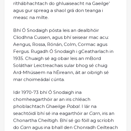
ríthábhachtach do ghluaiseacht na Gaeilge’
agus gur spreag a shaol grá don teanga i
measc na mílte.
Bhí Ó Snodaigh pósta leis an dealbhóir
Cliodhna Cussen, agus bhí seisear mac acu:
Aengus, Rossa, Rónán, Colm, Cormac agus
Fergus. Rugadh Ó Snodaigh i gCeatharlach in
1935. Chuaigh sé ag obair leis an mBord
Soláthair Leictreachais sular bhog sé chuig
Ard-Mhúsaem na hÉireann, áit ar oibrigh sé
mar choimeádaí cúnta.
Idir 1970-73 bhí Ó Snodaigh ina
chomheagarthóir ar an iris chléach
phoblachtach Ghaeilge
Pobal
. I lár na
seachtóidí bhí sé ina eagarthóir ar
Carn
, iris an
Chonartha Cheiltigh. Bhí sé go fóill ag scríobh
do
Carn
agus ina bhall den Chonradh Ceilteach