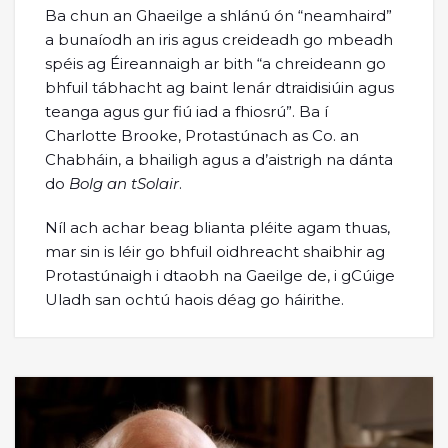
Ba chun an Ghaeilge a shlánú ón “neamhaird”
a bunaíodh an iris agus creideadh go mbeadh
spéis ag Éireannaigh ar bith “a chreideann go
bhfuil tábhacht ag baint lenár dtraidisiúin agus
teanga agus gur fiú iad a fhiosrú”. Ba í
Charlotte Brooke, Protastúnach as Co. an
Chabháin, a bhailigh agus a d’aistrigh na dánta
do
Bolg an tSolair
.
Níl ach achar beag blianta pléite agam thuas,
mar sin is léir go bhfuil oidhreacht shaibhir ag
Protastúnaigh i dtaobh na Gaeilge de, i gCúige
Uladh san ochtú haois déag go háirithe.