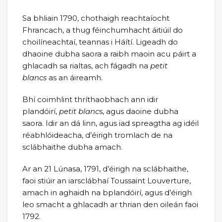
Sa bhliain 1790, chothaigh reachtaíocht
Fhrancach, a thug féinchumhacht áitiúil do
choilíneachtaí, teannas i Háítí. Ligeadh do
dhaoine dubha saora a raibh maoin acu páirt a
ghlacadh sa rialtas, ach fágadh na
petit
blancs
as an áireamh.
Bhí coimhlint thríthaobhach ann idir
plandóirí,
petit blanc
s, agus daoine dubha
saora. Idir an dá linn, agus iad spreagtha ag idéil
réabhlóideacha, d’éirigh tromlach de na
sclábhaithe dubha amach.
Ar an 21 Lúnasa, 1791, d’éirigh na sclábhaithe,
faoi stiúir an iarsclábhaí Toussaint Louverture,
amach in aghaidh na bplandóirí, agus d’éirigh
leo smacht a ghlacadh ar thrian den oileán faoi
1792.