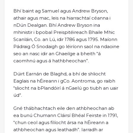
Bhí baint ag Samuel agus Andrew Bryson,
athair agus mac, leis na hiarrachtaí céanna i
nDún Dealgan. Bhí Andrew Bryson ina
mhinistir i bpobal Preispitéireach Bhaile Mhic
Scanláin, Co. an Lú, idir 1786 agus 1795. Maíonn
Pádraig Ó Snodaigh go léiríonn saol na ndaoine
seo an nasc idir an Ghaeilge a bheith “á
caomhnú agus á hathbheochan”.
Dúirt Earnán de Blaghd, a bhí de shliocht
Eaglais na hÉireann i gCo. Aontroma, go raibh
“sliocht na bPlandóirí á nGaelú go tiubh an uair
úd”.
Gné thábhachtach eile den athbheochan ab
ea bunú Chumann Cláirsí Bhéal Feirste in 1791,
“chun ceol agus filíocht ársa na hÉireann a
athbheochan agus leathadh”. Iarradh ar