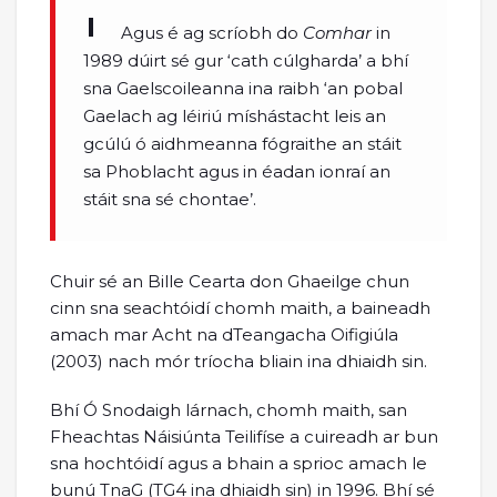
Agus é ag scríobh do
Comhar
in
1989 dúirt sé gur ‘cath cúlgharda’ a bhí
sna Gaelscoileanna ina raibh ‘an pobal
Gaelach ag léiriú míshástacht leis an
gcúlú ó aidhmeanna fógraithe an stáit
sa Phoblacht agus in éadan ionraí an
stáit sna sé chontae’.
Chuir sé an Bille Cearta don Ghaeilge chun
cinn sna seachtóidí chomh maith, a baineadh
amach mar Acht na dTeangacha Oifigiúla
(2003) nach mór tríocha bliain ina dhiaidh sin.
Bhí Ó Snodaigh lárnach, chomh maith, san
Fheachtas Náisiúnta Teilifíse a cuireadh ar bun
sna hochtóidí agus a bhain a sprioc amach le
bunú TnaG (TG4 ina dhiaidh sin) in 1996. Bhí sé