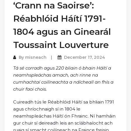
‘Crann na Saoirse’:
Réabhlóid Háítí 1791-
1804 agus an Ginearál
Toussaint Louverture
By
misneach
December 17, 2024
Tá sé corradh agus 220 bliain ó bhain Háítí a
neamhspleáchas amach, ach rinne na
cumhachtaí coilíneachta a ndícheall an fhís a
chuir faoi chois.
Cuireadh tús le Réabhlóid Háítí sa bhliain 1791
agus chríochnaigh sí in 1804 le
neamhspleáchas Háítí ón Fhrainc. Ní hamháin
gur chuir sí deireadh leis an sclábhaíocht ach
ruaig sí smacht coilíneach na Fraince freisin.