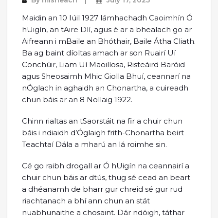
Maidin an 10 Iúil 1927 lámhachadh Caoimhín Ó
hUigín, an tAire Dlí, agus é ar a bhealach go ar
Aifreann i mBaile an Bhóthair, Baile Átha Cliath.
Ba ag baint díoltas amach ar son Ruairí Uí
Conchúir, Liam Uí Maoilíosa, Risteáird Baróid
agus Sheosaimh Mhic Giolla Bhuí, ceannarí na
nÓglach in aghaidh an Chonartha, a cuireadh
chun báis ar an 8 Nollaig 1922.
Chinn rialtas an tSaorstáit na fir a chuir chun
báis i ndiaidh d’Óglaigh frith-Chonartha beirt
Teachtaí Dála a mharú an lá roimhe sin.
Cé go raibh drogall ar Ó hUigín na ceannairí a
chuir chun báis ar dtús, thug sé cead an beart
a dhéanamh de bharr gur chreid sé gur rud
riachtanach a bhí ann chun an stát
nuabhunaithe a chosaint. Dár ndóigh, táthar