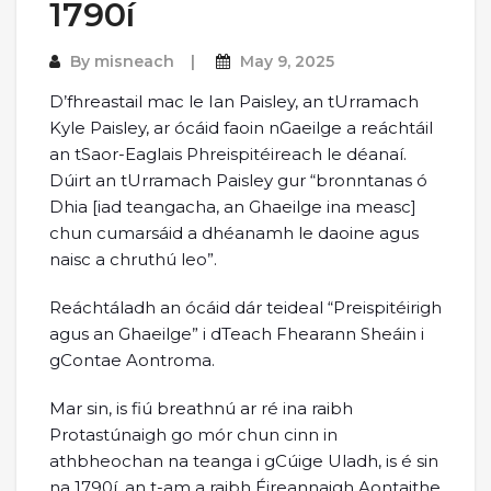
1790í
By
misneach
May 9, 2025
D’fhreastail mac le Ian Paisley, an tUrramach
Kyle Paisley, ar ócáid faoin nGaeilge a reáchtáil
an tSaor-Eaglais Phreispitéireach le déanaí.
Dúirt an tUrramach Paisley gur “bronntanas ó
Dhia [iad teangacha, an Ghaeilge ina measc]
chun cumarsáid a dhéanamh le daoine agus
naisc a chruthú leo”.
Reáchtáladh an ócáid dár teideal “Preispitéirigh
agus an Ghaeilge” i dTeach Fhearann Sheáin i
gContae Aontroma.
Mar sin, is fiú breathnú ar ré ina raibh
Protastúnaigh go mór chun cinn in
athbheochan na teanga i gCúige Uladh, is é sin
na 1790í, an t-am a raibh Éireannaigh Aontaithe