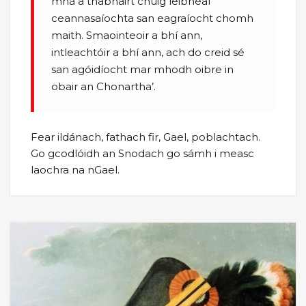
mná a thabhairt chuig leibhéal
ceannasaíochta san eagraíocht chomh
maith. Smaointeoir a bhí ann,
intleachtóir a bhí ann, ach do creid sé
san agóidíocht mar mhodh oibre in
obair an Chonartha’.
Fear ildánach, fathach fir, Gael, poblachtach.
Go gcodlóidh an Snodach go sámh i measc
laochra na nGael.