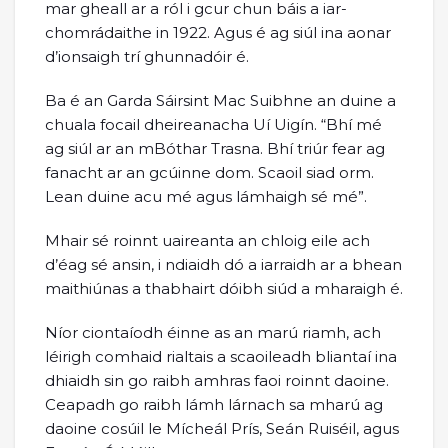
mar gheall ar a ról i gcur chun báis a iar-
chomrádaithe in 1922. Agus é ag siúl ina aonar
d’ionsaigh trí ghunnadóir é.
Ba é an Garda Sáirsint Mac Suibhne an duine a
chuala focail dheireanacha Uí Uigín. “Bhí mé
ag siúl ar an mBóthar Trasna. Bhí triúr fear ag
fanacht ar an gcúinne dom. Scaoil siad orm.
Lean duine acu mé agus lámhaigh sé mé”.
Mhair sé roinnt uaireanta an chloig eile ach
d’éag sé ansin, i ndiaidh dó a iarraidh ar a bhean
maithiúnas a thabhairt dóibh siúd a mharaigh é.
Níor ciontaíodh éinne as an marú riamh, ach
léirigh comhaid rialtais a scaoileadh bliantaí ina
dhiaidh sin go raibh amhras faoi roinnt daoine.
Ceapadh go raibh lámh lárnach sa mharú ag
daoine cosúil le Mícheál Prís, Seán Ruiséil, agus