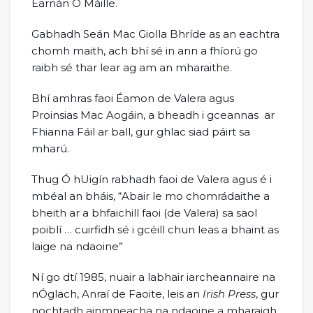
Earnán Ó Máille.
Gabhadh Seán Mac Giolla Bhríde as an eachtra
chomh maith, ach bhí sé in ann a fhíorú go
raibh sé thar lear ag am an mharaithe.
Bhí amhras faoi Éamon de Valera agus
Proinsias Mac Aogáin, a bheadh i gceannas ar
Fhianna Fáil ar ball, gur ghlac siad páirt sa
mharú.
Thug Ó hUigín rabhadh faoi de Valera agus é i
mbéal an bháis, “Abair le mo chomrádaithe a
bheith ar a bhfaichill faoi (de Valera) sa saol
poiblí … cuirfidh sé i gcéill chun leas a bhaint as
laige na ndaoine”
Ní go dtí 1985, nuair a labhair iarcheannaire na
nÓglach, Anraí de Faoite, leis an
Irish Press
, gur
nochtadh ainmneacha na ndaoine a mharaigh