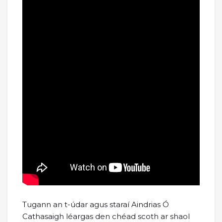
Tugann an t-údar agus staraí Aindrias Ó
Cathasaigh léargas den chéad scoth ar shaol