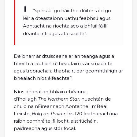
“spéisiúil go háirithe dóibh siúd go
léir a dteastaíonn uathu feabhsú agus
Aontacht na ríochta seo a bhfuil fáillí
déanta inti agus atá scoilte”.
De bharr ár dtuisceana ar an teanga agus a
bheith á labhairt d’fhéadfaimis ár smaointe
agus treoracha a thabhairt dar gcomhthírigh ar
bhealach níos éifeachtaí”.
Níos déanaí an bhliain chéanna,
d’fhoilsigh
The
Northern Star
, nuachtán de
chuid na nÉireannach Aontaithe i mBéal
Feirste,
Bolg an tSolair
, iris 120 leathanach ina
raibh comhráite, filíocht, aistriúcháin,
paidreacha agus stór focal.