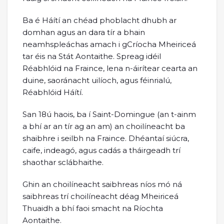
Ba é Háítí an chéad phoblacht dhubh ar
domhan agus an dara tír a bhain
neamhspleáchas amach i gCríocha Mheiriceá
tar éis na Stát Aontaithe. Spreag idéil
Réabhlóid na Fraince, lena n-áirítear cearta an
duine, saoránacht uilíoch, agus féinrialú,
Réabhlóid Háítí.
San 18ú haois, ba í Saint-Domingue (an t-ainm
a bhí ar an tír ag an am) an choilíneacht ba
shaibhre i seilbh na Fraince. Dhéantaí siúcra,
caife, indeagó, agus cadás a tháirgeadh trí
shaothar sclábhaithe.
Ghin an choilíneacht saibhreas níos mó ná
saibhreas trí choilíneacht déag Mheiriceá
Thuaidh a bhí faoi smacht na Ríochta
Aontaithe.