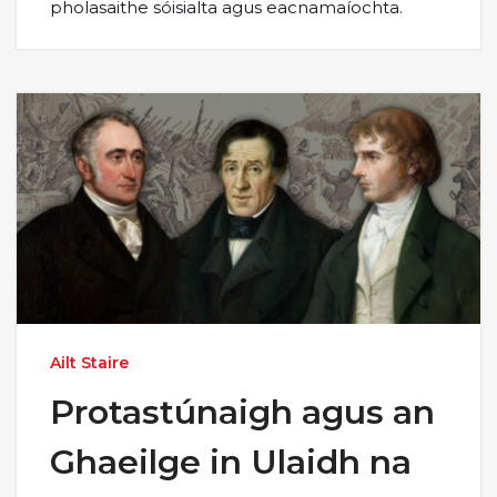
pholasaithe sóisialta agus eacnamaíochta.
Ailt Staire
Protastúnaigh agus an
Ghaeilge in Ulaidh na