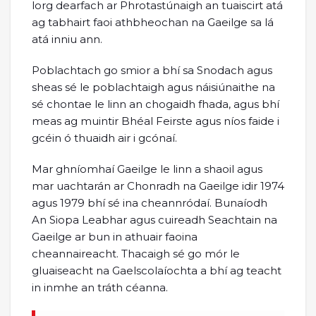
lorg dearfach ar Phrotastúnaigh an tuaiscirt atá
ag tabhairt faoi athbheochan na Gaeilge sa lá
atá inniu ann.
Poblachtach go smior a bhí sa Snodach agus
sheas sé le poblachtaigh agus náisiúnaithe na
sé chontae le linn an chogaidh fhada, agus bhí
meas ag muintir Bhéal Feirste agus níos faide i
gcéin ó thuaidh air i gcónaí.
Mar ghníomhaí Gaeilge le linn a shaoil agus
mar uachtarán ar Chonradh na Gaeilge idir 1974
agus 1979 bhí sé ina cheannródaí. Bunaíodh
An Siopa Leabhar agus cuireadh Seachtain na
Gaeilge ar bun in athuair faoina
cheannaireacht. Thacaigh sé go mór le
gluaiseacht na Gaelscolaíochta a bhí ag teacht
in inmhe an tráth céanna.