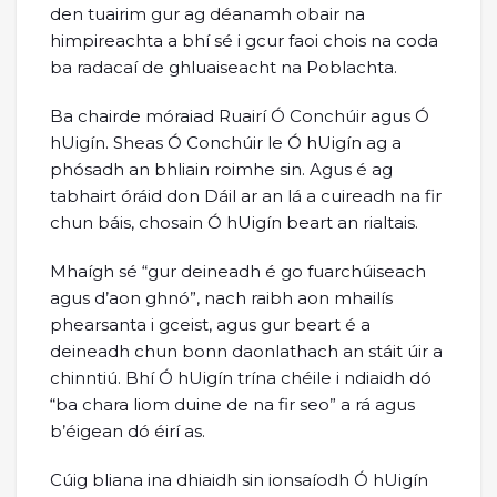
den tuairim gur ag déanamh obair na
himpireachta a bhí sé i gcur faoi chois na coda
ba radacaí de ghluaiseacht na Poblachta.
Ba chairde móraiad Ruairí Ó Conchúir agus Ó
hUigín. Sheas Ó Conchúir le Ó hUigín ag a
phósadh an bhliain roimhe sin. Agus é ag
tabhairt óráid don Dáil ar an lá a cuireadh na fir
chun báis, chosain Ó hUigín beart an rialtais.
Mhaígh sé “gur deineadh é go fuarchúiseach
agus d’aon ghnó”, nach raibh aon mhailís
phearsanta i gceist, agus gur beart é a
deineadh chun bonn daonlathach an stáit úir a
chinntiú. Bhí Ó hUigín trína chéile i ndiaidh dó
“ba chara liom duine de na fir seo” a rá agus
b’éigean dó éirí as.
Cúig bliana ina dhiaidh sin ionsaíodh Ó hUigín