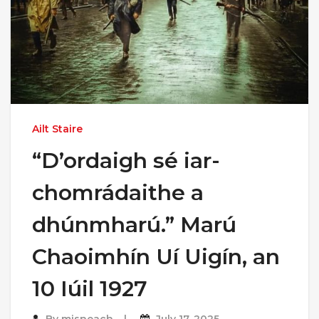
Ailt Staire
“D’ordaigh sé iar-
chomrádaithe a
dhúnmharú.” Marú
Chaoimhín Uí Uigín, an
10 Iúil 1927
By
misneach
July 17, 2025