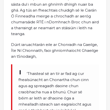
sásta dul i mbun an ghnímh dhírigh nuair ba
ghá. Ag tús an fheachtais chuidigh sé le Ciarán
Ó Finneadha meirge a chrochadh ar aeróg
chumarsáide RTÉ i nDomhnach Broc chun aird
a tharraingt ar neamairt an stáisiúin i leith na
teanga.
Dúirt iaruachtarán eile ar Chonradh na Gaeilge,
Íte Ní Chionnaith, faoi ghníomhaíocht Ghaeilge
an tSnodaigh,
‘Thaisteal sé an tír ar fad ag cur
fhealsúnacht an Chonartha chun cinn
agus ag spreagadh daoine chun
craobhacha nua a bhunú. Chuir sé
béim ar leith ar dhaoine óga a
mhealladh isteach san eagraíocht agus