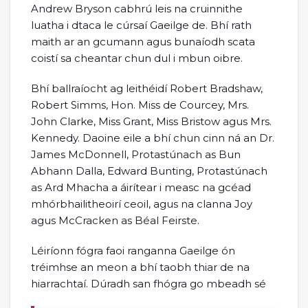
Andrew Bryson cabhrú leis na cruinnithe
luatha i dtaca le cúrsaí Gaeilge de. Bhí rath
maith ar an gcumann agus bunaíodh scata
coistí sa cheantar chun dul i mbun oibre.
Bhí ballraíocht ag leithéidí Robert Bradshaw,
Robert Simms, Hon. Miss de Courcey, Mrs.
John Clarke, Miss Grant, Miss Bristow agus Mrs.
Kennedy. Daoine eile a bhí chun cinn ná an Dr.
James McDonnell, Protastúnach as Bun
Abhann Dalla, Edward Bunting, Protastúnach
as Ard Mhacha a áirítear i measc na gcéad
mhórbhailitheoirí ceoil, agus na clanna Joy
agus McCracken as Béal Feirste.
Léiríonn fógra faoi ranganna Gaeilge ón
tréimhse an meon a bhí taobh thiar de na
hiarrachtaí. Dúradh san fhógra go mbeadh sé