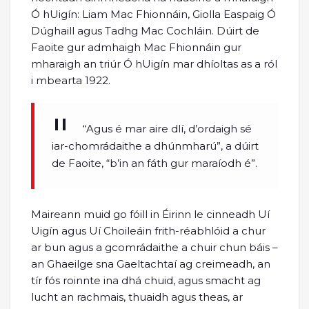
Ó hUigín: Liam Mac Fhionnáin, Giolla Easpaig Ó
Dúghaill agus Tadhg Mac Cochláin. Dúirt de
Faoite gur admhaigh Mac Fhionnáin gur
mharaigh an triúr Ó hUigín mar dhíoltas as a ról
i mbearta 1922.
“Agus é mar aire dlí, d’ordaigh sé
iar-chomrádaithe a dhúnmharú”, a dúirt
de Faoite, “b’in an fáth gur maraíodh é”.
Maireann muid go fóill in Éirinn le cinneadh Uí
Uigín agus Uí Choileáin frith-réabhlóid a chur
ar bun agus a gcomrádaithe a chuir chun báis –
an Ghaeilge sna Gaeltachtaí ag creimeadh, an
tír fós roinnte ina dhá chuid, agus smacht ag
lucht an rachmais, thuaidh agus theas, ar