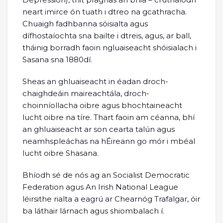
neart imirce ón tuath i dtreo na gcathracha.
Chuaigh fadhbanna sóisialta agus
dífhostaíochta sna bailte i dtreis, agus, ar ball,
tháinig borradh faoin ngluaiseacht shóisialach i
Sasana sna 1880dí.
Sheas an ghluaiseacht in éadan droch-
chaighdeáin maireachtála, droch-
choinníollacha oibre agus bhochtaineacht
lucht oibre na tíre. Thart faoin am céanna, bhí
an ghluaiseacht ar son cearta talún agus
neamhspleáchas na hÉireann go mór i mbéal
lucht oibre Shasana.
Bhíodh sé de nós ag an Socialist Democratic
Federation agus An Irish National League
léirsithe rialta a eagrú ar Chearnóg Trafalgar, óir
ba láthair lárnach agus shiombalach í.