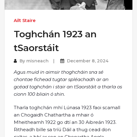
Ailt Staire
Toghchán 1923 an
tSaorstáit
By
misneach
December 8, 2024
Agus muid in aimsir thoghcháin sna sé
chontae fichead tugtar spléachadh ar an
gcéad toghchán i stair an tSaorstáit a tharla os
cionn 100 bliain ó shin.
Tharla toghchán mhí Lúnasa 1923 faoi scamall
an Chogaidh Chathartha a mhair ó
Mheitheamh 1922 go dtí an 30 Aibreán 1923.
Ritheadh bille sa tríú Dáil a thug cead don
rialtas, a bhí ar son an Chonartha Angla-