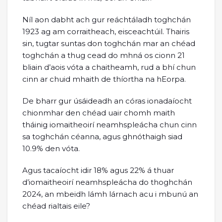
Níl aon dabht ach gur reáchtáladh toghchán
1923 ag am corraitheach, eisceachtúil. Thairis
sin, tugtar suntas don toghchán mar an chéad
toghchán a thug cead do mhná os cionn 21
bliain d’aois vóta a chaitheamh, rud a bhí chun
cinn ar chuid mhaith de thíortha na hEorpa.
De bharr gur úsáideadh an córas ionadaíocht
chionmhar den chéad uair chomh maith
tháinig iomaitheoirí neamhspleácha chun cinn
sa toghchán céanna, agus ghnóthaigh siad
10.9% den vóta.
Agus tacaíocht idir 18% agus 22% á thuar
d’iomaitheoirí neamhspleácha do thoghchán
2024, an mbeidh lámh lárnach acu i mbunú an
chéad rialtais eile?