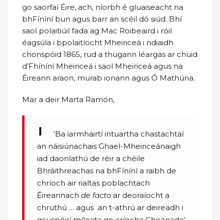
go saorfaí Éire, ach, níorbh é gluaiseacht na
bhFíníní bun agus barr an scéil dó siúd. Bhí
saol polaitiúil fada ag Mac Roibeaird i róil
éagsúla i bpolaitíocht Mheiriceá i ndiaidh
chonspóid 1865, rud a thugann léargas ar chuid
d’Fhíníní Mheiriceá i saol Mheiriceá agus na
Éireann araon, murab ionann agus Ó Mathúna.
Mar a deir Marta Ramón,
‘Ba iarmhairtí intuartha chastachtaí
an náisiúnachais Ghael-Mheiriceánaigh
iad daonlathú de réir a chéile
Bhráithreachas na bhFíníní a raibh de
chríoch air rialtas poblachtach
Éireannach
de facto
ar deoraíocht a
chruthú … agus an t-athrú ar deireadh i
gcuspóirí míleata go críocha Cheanada’