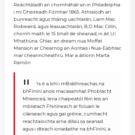
Reáchtáladh an chomhdháil sin in Philadelphia
i mí Dheireadh Fómhair 1865. Athraíodh an
bunreacht agus tháinig uachtarán, Liam Mac
Roibeaird, agus leasuachtarán, B.D Mac Cillín,
chomh maith le 15 bhall de sheanad, in áit Uí
Mhathúna. Ghlac an dream nua Moffat
Mansion ar Chearnóg an Aontais i Nua-Eabhrac
mar cheanncheathrú. Mar a áitíonn Marta
Ramón
‘Is é a bhí i mBráithreachas na
bhFíníní anois macasamhail Phoblacht
Mheiriceá, lena chaipeatól féin leis an
mbratach Fhiníneach ar foluain le
cláirseach agus gal gréine, cumhacht
reachtaíochta arna dílsiú sa seanad
agus i dteach ionadaithe na bhFíníní, a