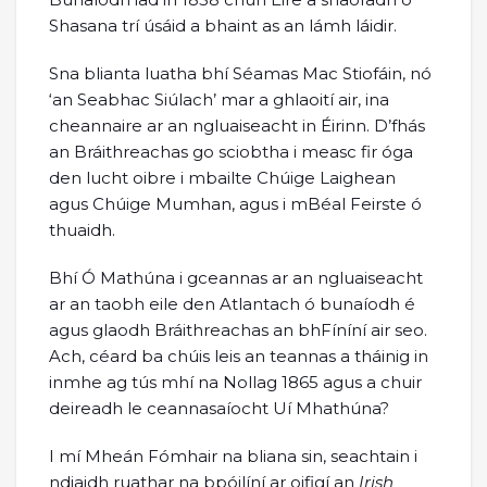
Shasana trí úsáid a bhaint as an lámh láidir.
Sna blianta luatha bhí Séamas Mac Stiofáin, nó
‘an Seabhac Siúlach’ mar a ghlaoití air, ina
cheannaire ar an ngluaiseacht in Éirinn. D’fhás
an Bráithreachas go sciobtha i measc fir óga
den lucht oibre i mbailte Chúige Laighean
agus Chúige Mumhan, agus i mBéal Feirste ó
thuaidh.
Bhí Ó Mathúna i gceannas ar an ngluaiseacht
ar an taobh eile den Atlantach ó bunaíodh é
agus glaodh Bráithreachas an bhFíníní air seo.
Ach, céard ba chúis leis an teannas a tháinig in
inmhe ag tús mhí na Nollag 1865 agus a chuir
deireadh le ceannasaíocht Uí Mhathúna?
I mí Mheán Fómhair na bliana sin, seachtain i
ndiaidh ruathar na bpóilíní ar oifigí an
Irish