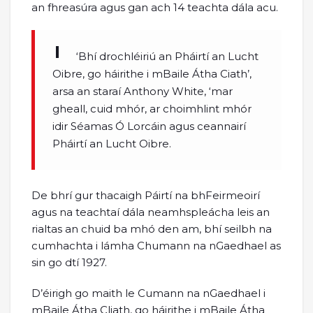
an fhreasúra agus gan ach 14 teachta dála acu.
‘Bhí drochléiriú an Pháirtí an Lucht
Oibre, go háirithe i mBaile Átha Ciath’,
arsa an staraí Anthony White, ‘mar
gheall, cuid mhór, ar choimhlint mhór
idir Séamas Ó Lorcáin agus ceannairí
Pháirtí an Lucht Oibre.
De bhrí gur thacaigh Páirtí na bhFeirmeoirí
agus na teachtaí dála neamhspleácha leis an
rialtas an chuid ba mhó den am, bhí seilbh na
cumhachta i lámha Chumann na nGaedhael as
sin go dtí 1927.
D’éirigh go maith le Cumann na nGaedhael i
mBaile Átha Cliath, go háirithe i mBaile Átha