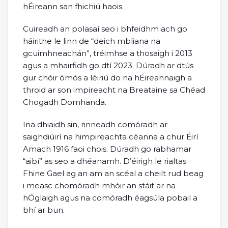
hÉireann san fhichiú haois.
Cuireadh an polasaí seo i bhfeidhm ach go
háirithe le linn de “deich mbliana na
gcuimhneachán”, tréimhse a thosaigh i 2013
agus a mhairfidh go dtí 2023. Dúradh ar dtús
gur chóir ómós a léiriú do na hÉireannaigh a
throid ar son impireacht na Breataine sa Chéad
Chogadh Domhanda.
Ina dhiaidh sin, rinneadh comóradh ar
saighdiúirí na himpireachta céanna a chur Éirí
Amach 1916 faoi chois. Dúradh go rabhamar
“aibí” as seo a dhéanamh. D’éirigh le rialtas
Fhine Gael ag an am an scéal a cheilt rud beag
i measc chomóradh mhóir an stáit ar na
hÓglaigh agus na comóradh éagsúla pobail a
bhí ar bun.