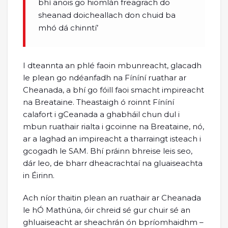
bhí anois go hiomlán freagrach do
sheanad doicheallach don chuid ba
mhó dá chinntí’
I dteannta an phlé faoin mbunreacht, glacadh
le plean go ndéanfadh na Fíníní ruathar ar
Cheanada, a bhí go fóill faoi smacht impireacht
na Breataine. Theastaigh ó roinnt Fíníní
calafort i gCeanada a ghabháil chun dul i
mbun ruathair rialta i gcoinne na Breataine, nó,
ar a laghad an impireacht a tharraingt isteach i
gcogadh le SAM. Bhí práinn bhreise leis seo,
dár leo, de bharr dheacrachtaí na gluaiseachta
in Éirinn.
Ach níor thaitin plean an ruathair ar Cheanada
le hÓ Mathúna, óir chreid sé gur chuir sé an
ghluaiseacht ar sheachrán ón bpríomhaidhm –