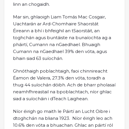
linn an chogaidh.
Mar sin, ghlaoigh Liam Tomás Mac Cosgair,
Uachtarán ar Ard-Chomhaire Shaorstát
Éireann a bhí i bhfeighil an tSaorstáit, an
toghchán agus buntáiste na bunaíochta ag a
pháirtí, Cumann na nGaedhael. Bhuaigh
Cumann na nGaedhael 39% den vóta, agus
bhain siad 63 suíochán.
Ghnóthaigh poblachtaigh, faoi chinnireacht
Éamon de Valera, 27.3% den vóta, toradh a
thug 44 suíochán dóibh. Ach de bharr pholasaí
neamhfhreastail na bpoblachtach, níor ghlac
siad a suíocháin i dTeach Laighean.
Níor éirigh go maith le Páirtí an Lucht Oibre i
dtoghchán na bliana 1923. Níor éirigh leo ach
10.6% den vóta a bhuachan. Ghlac an páirtí ról