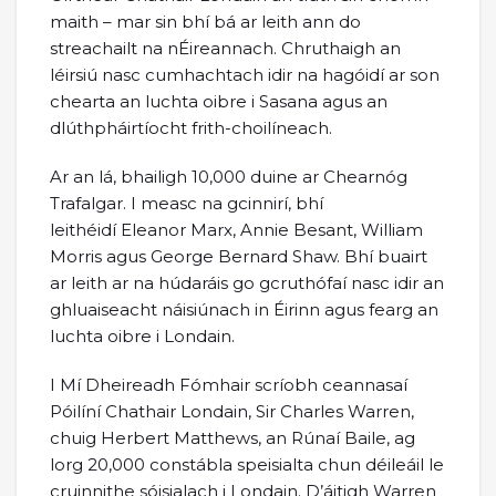
maith – mar sin bhí bá ar leith ann do
streachailt na nÉireannach. Chruthaigh an
léirsiú nasc cumhachtach idir na hagóidí ar son
chearta an luchta oibre i Sasana agus an
dlúthpháirtíocht frith-choilíneach.
Ar an lá, bhailigh 10,000 duine ar Chearnóg
Trafalgar. I measc na gcinnirí, bhí
leithéidí Eleanor Marx, Annie Besant, William
Morris agus George Bernard Shaw. Bhí buairt
ar leith ar na húdaráis go gcruthófaí nasc idir an
ghluaiseacht náisiúnach in Éirinn agus fearg an
luchta oibre i Londain.
I Mí Dheireadh Fómhair scríobh ceannasaí
Póilíní Chathair Londain, Sir Charles Warren,
chuig Herbert Matthews, an Rúnaí Baile, ag
lorg 20,000 constábla speisialta chun déileáil le
cruinnithe sóisialach i Londain. D’áitigh Warren