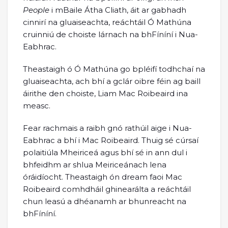
People
i mBaile Átha Cliath, áit ar gabhadh
cinnirí na gluaiseachta, reáchtáil Ó Mathúna
cruinniú de choiste lárnach na bhFíníní i Nua-
Eabhrac.
Theastaigh ó Ó Mathúna go bpléifí todhchaí na
gluaiseachta, ach bhí a gclár oibre féin ag baill
áirithe den choiste, Liam Mac Roibeaird ina
measc.
Fear rachmais a raibh gnó rathúil aige i Nua-
Eabhrac a bhí i Mac Roibeaird. Thuig sé cúrsaí
polaitiúla Mheiriceá agus bhí sé in ann dul i
bhfeidhm ar shlua Meiriceánach lena
óráidíocht. Theastaigh ón dream faoi Mac
Roibeaird comhdháil ghinearálta a reáchtáil
chun leasú a dhéanamh ar bhunreacht na
bhFíníní.