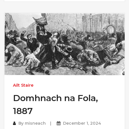
Ailt Staire
Domhnach na Fola,
1887
By
misneach
December 1, 2024