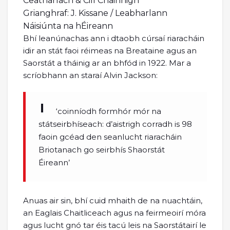
Ceatharlach & Cill Chainnigh
Grianghraf: J. Kissane / Leabharlann
Náisiúnta na hÉireann
Bhí leanúnachas ann i dtaobh cúrsaí riaracháin
idir an stát faoi réimeas na Breataine agus an
Saorstát a tháinig ar an bhfód in 1922. Mar a
scríobhann an staraí Alvin Jackson:
‘coinníodh formhór mór na
státseirbhíseach: d’aistrigh corradh is 98
faoin gcéad den seanlucht riaracháin
Briotanach go seirbhís Shaorstát
Éireann’
Anuas air sin, bhí cuid mhaith de na nuachtáin,
an Eaglais Chaitliceach agus na feirmeoirí móra
agus lucht gnó tar éis tacú leis na Saorstátairí le