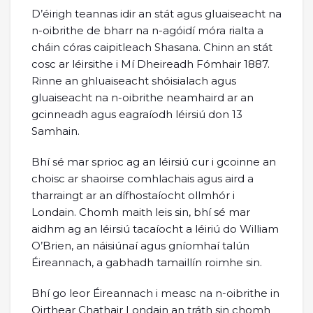
D’éirigh teannas idir an stát agus gluaiseacht na
n-oibrithe de bharr na n-agóidí móra rialta a
cháin córas caipitleach Shasana. Chinn an stát
cosc ar léirsithe i Mí Dheireadh Fómhair 1887.
Rinne an ghluaiseacht shóisialach agus
gluaiseacht na n-oibrithe neamhaird ar an
gcinneadh agus eagraíodh léirsiú don 13
Samhain.
Bhí sé mar sprioc ag an léirsiú cur i gcoinne an
choisc ar shaoirse comhlachais agus aird a
tharraingt ar an dífhostaíocht ollmhór i
Londain. Chomh maith leis sin, bhí sé mar
aidhm ag an léirsiú tacaíocht a léiriú do William
O’Brien, an náisiúnaí agus gníomhaí talún
Éireannach, a gabhadh tamaillín roimhe sin.
Bhí go leor Éireannach i measc na n-oibrithe in
Oirthear Chathair Londain an tráth sin chomh