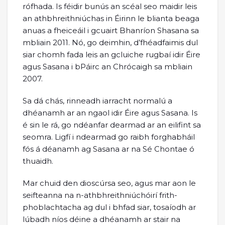
rófhada. Is féidir bunús an scéal seo maidir leis
an athbhreithniúchas in Éirinn le blianta beaga
anuas a fheiceáil i gcuairt Bhanríon Shasana sa
mbliain 2011. Nó, go deimhin, d’fhéadfaimis dul
siar chomh fada leis an gcluiche rugbaí idir Éire
agus Sasana i bPáirc an Chrócaigh sa mbliain
2007.
Sa dá chás, rinneadh iarracht normalú a
dhéanamh ar an ngaol idir Éire agus Sasana. Is
é sin le rá, go ndéanfar dearmad ar an eilifint sa
seomra. Ligfí i ndearmad go raibh forghabháil
fós á déanamh ag Sasana ar na Sé Chontae ó
thuaidh.
Mar chuid den dioscúrsa seo, agus mar aon le
seifteanna na n-athbhreithniúchóirí frith-
phoblachtacha ag dul i bhfad siar, tosaíodh ar
lúbadh níos déine a dhéanamh ar stair na