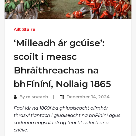
Ailt Staire
‘Milleadh ár gcúise’:
scoilt i measc
Bhráithreachas na
bhFíníní, Nollaig 1865
By
misneach
December 14, 2024
Faoi lár na 1860í ba ghluaiseacht ollmhór
thras-Atlantach í gluaiseacht na bhFíníní agus
codanna éagsúla di ag teacht salach ar a
chéile.