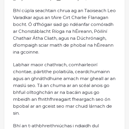
Bhí cúpla seachtain chrua ag an Taoiseach Leo
Varadkar agus an tAire Cirt Charlie Flanagan
bocht. Ó d’fhógair siad go ndéanfar comóradh
ar Chonstáblacht Ríoga na hÉireann, Póilíní
Chathair Átha Cliath, agus na Dúchrónaigh,
d’iompaigh sciar maith de phobal na hÉireann
ina gcoinne.
Labhair maoir chathrach, comhairleoirí
chontae, páirtithe polaitiúla, ceardchumainn
agus an ghnáthdhuine amach mar gheall ar an
maslú seo. Tá an chuma ar an scéal anois go
bhfuil olltoghchán ar na bacáin agus go
mbeidh an fhrithfhreagairt fheargach seo ón
bpobal ar an gceist seo mar chuid lárnach de
sin.
Bhí an t-athbhreithniúchas i ndiaidh dul