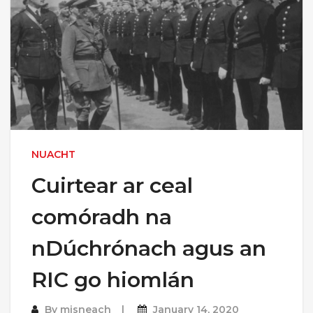
NUACHT
Cuirtear ar ceal
comóradh na
nDúchrónach agus an
RIC go hiomlán
By
misneach
January 14, 2020