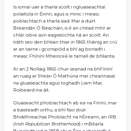
Is iomaí uair a tharla scoilt i ngluaiseachtaí
polaitiúla in Éirinn, agus is minic i measc
poblachtach a tharla siad. Mar a dúirt
Breandán Ó Beacháin, is é an chéad mhír ar
chlár oibre aon eagraíochta ná an scoilt. An
tráth seo den bhliain thiar in 1865 tháinig an crú
ar an tairne i gconspóid a bhí ag borradh i
measc Fhíníní Mheiriceá le tamall de bhlianta.
Ar an 2 Nollaig 1865 chuir seanad na bhFíníní
an ruaig ar Sheán Ó Mathúna mar cheannasaí
na gluaiseachta agus toghadh Liam Mac
Roibeaird ina áit.
Gluaiseacht phoblachtach ab ea na Fíníní, mar
a baisteadh orthu, a bhí faoi stiúir
Bhráithreachas Phoblacht na hÉireann, an IRB
(
Irish Republican Brotherhood
) i mBéarla.
Bunaíodh iad in 1858 chun Éire a shaoradh ó