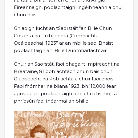
Éireannaigh, poblachtaigh i ngéibheann a chur
chun báis.
Ghlaoigh lucht an tSaorstáit “an Bille Chun
Cosanta na Puiblíochta (Comhachta
Ocáideacha), 1923” ar an mbille seo. Bhaist
poblachtaigh an ‘Bille Dúnmharfach’ air.
Chuir an Saorstát, faoi bhagairt Impireacht na
Breataine, 81 poblachtach chun báis chun
Gluaiseacht na Poblachta a chuir faoi chois.
Faoi fhómhar na bliana 1923, bhí 12,000 fear
agus bean, poblachtaigh den chuid is mó, sa
phríosún faoi théarmaí an bhille.