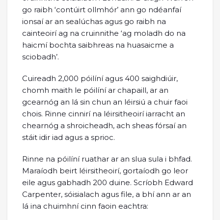
go raibh ‘contúirt ollmhór’ ann go ndéanfaí
ionsaí ar an sealúchas agus go raibh na
cainteoirí ag na cruinnithe ‘ag moladh do na
haicmí bochta saibhreas na huasaicme a
sciobadh’.
Cuireadh 2,000 póilíní agus 400 saighdiúir,
chomh maith le póilíní ar chapaill, ar an
gcearnóg an lá sin chun an léirsiú a chuir faoi
chois. Rinne cinnirí na léirsitheoirí iarracht an
chearnóg a shroicheadh, ach sheas fórsaí an
stáit idir iad agus a sprioc.
Rinne na póilíní ruathar ar an slua sula i bhfad.
Maraíodh beirt léirsitheoirí, gortaíodh go leor
eile agus gabhadh 200 duine. Scríobh Edward
Carpenter, sóisialach agus file, a bhí ann ar an
lá ina chuimhní cinn faoin eachtra: