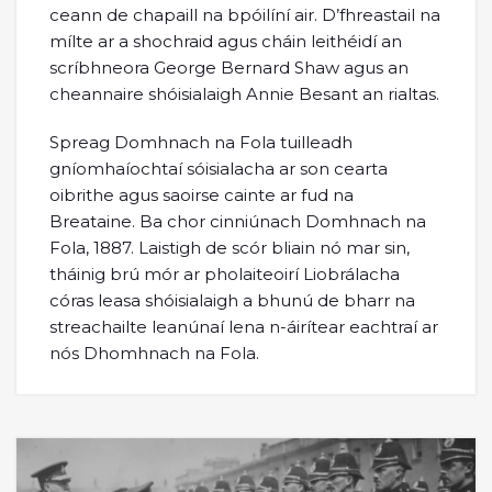
ceann de chapaill na bpóilíní air. D’fhreastail na
mílte ar a shochraid agus cháin leithéidí an
scríbhneora George Bernard Shaw agus an
cheannaire shóisialaigh Annie Besant an rialtas.
Spreag Domhnach na Fola tuilleadh
gníomhaíochtaí sóisialacha ar son cearta
oibrithe agus saoirse cainte ar fud na
Breataine. Ba chor cinniúnach Domhnach na
Fola, 1887. Laistigh de scór bliain nó mar sin,
tháinig brú mór ar pholaiteoirí Liobrálacha
córas leasa shóisialaigh a bhunú de bharr na
streachailte leanúnaí lena n-áirítear eachtraí ar
nós Dhomhnach na Fola.