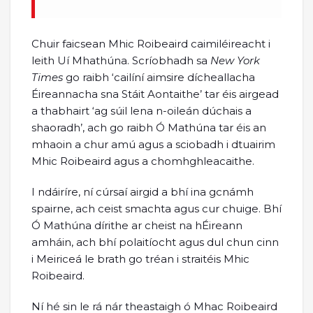
Chuir faicsean Mhic Roibeaird caimiléireacht i
leith Uí Mhathúna. Scríobhadh sa
New York
Times
go raibh ‘cailíní aimsire dícheallacha
Éireannacha sna Stáit Aontaithe’ tar éis airgead
a thabhairt ‘ag súil lena n-oileán dúchais a
shaoradh’, ach go raibh Ó Mathúna tar éis an
mhaoin a chur amú agus a sciobadh i dtuairim
Mhic Roibeaird agus a chomhghleacaithe.
I ndáiríre, ní cúrsaí airgid a bhí ina gcnámh
spairne, ach ceist smachta agus cur chuige. Bhí
Ó Mathúna dírithe ar cheist na hÉireann
amháin, ach bhí polaitíocht agus dul chun cinn
i Meiriceá le brath go tréan i straitéis Mhic
Roibeaird.
Ní hé sin le rá nár theastaigh ó Mhac Roibeaird