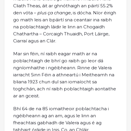
Cliath Theas, áit ar ghnóthaigh an páirtí 55.2%
den vóta –
plus ça change
, is dócha. Níor éirigh
go maith leis an bpáirtí sna ceantair ina raibh
na poblachtaigh láidir le linn an Chogaidh
Chathartha – Corcaigh Thuaidh, Port Láirge,
Ciarraí agus an Clár.
Mar sin féin, ní raibh eagar maith ar na
poblachtaigh de bhrí go raibh go leor dá
ngníomhaithe i ngéibheann. Rinne de Valera
iarracht Sinn Féin a athneartú i Meitheamh na
bliana 1923 chun dul san iomaíocht sa
toghchán, ach ní raibh poblachtaigh aontaithe
ar an gceist.
Bhí 64 de na 85 iomaitheoir poblachtacha i
ngéibheann ag an am, agus le linn an
fheachtais gabhadh de Valera agus é ag
tabhairt óráide in Inis, Co. an Chláir.