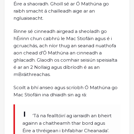
Éire a shaoradh. Ghoill sé ar Ó Mathúna go
raibh smacht á chailleadh aige ar an
ngluaiseacht.
Rinne sé cinneadh airgead a sheoladh go
hÉirinn chun cabhrú le Mac Stiofáin agus é i
gcruachás, ach níor thug an seanad nuathofa
aon chead d’Ó Mathúna an cinneadh a
ghlacadh. Glaodh os comhair seisiún speisialta
é ar an 2 Nollaig agus díbríodh é as an
mBráithreachas.
Scoilt a bhí anseo agus scríobh Ó Mathúna go
Mac Stiofáin ina dhiaidh sin ag rá:
‘Tá na fealltóirí ag iarraidh an bheirt
againn a chaitheamh thar bord agus
Éire a thréigean i bhfabhar Cheanada’.