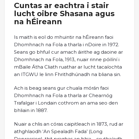
Cuntas ar eachtra i stair
lucht oibre Shasana agus
na hÉireann
Is maith is eol do mhuintir na hÉireann faoi
Dhomhnach na Fola a tharla i nDoire in 1972.
Seans go bhfuil cur amach áirithe ag daoine ar
Dhomhnach na Fola, 1913, nuair rinne póilíní i
mBaile Átha Cliath ruathar ar lucht tacaíochta
an ITGWU le linn Fhrithdhúnadh na bliana sin.
Ach is beag seans gur chuala mórán faoi
Dhomhnach na Fola a tharla ar Chearnóg
Trafalgar i Londain cothrom an ama seo den
bhliain in 1887.
Nuair a chlis an córas caipitleach in 1873, rud ar
athghlaodh ‘An Spealadh Fada’ (Long
Depression), thit praghas an bhia – cruthaíodh