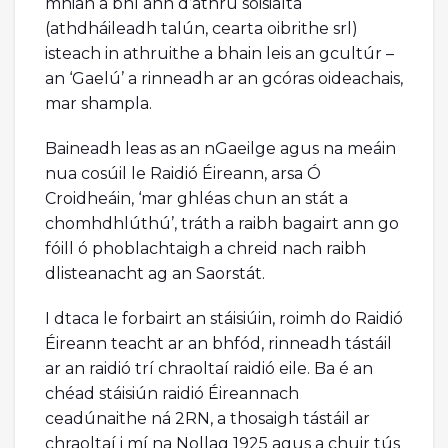
mhian a bhí ann d’athrú sóisialta
(athdháileadh talún, cearta oibrithe srl)
isteach in athruithe a bhain leis an gcultúr –
an ‘Gaelú’ a rinneadh ar an gcóras oideachais,
mar shampla.
Baineadh leas as an nGaeilge agus na meáin
nua cosúil le Raidió Éireann, arsa Ó
Croidheáin, ‘mar ghléas chun an stát a
chomhdhlúthú’, tráth a raibh bagairt ann go
fóill ó phoblachtaigh a chreid nach raibh
dlisteanacht ag an Saorstát.
I dtaca le forbairt an stáisiúin, roimh do Raidió
Éireann teacht ar an bhfód, rinneadh tástáil
ar an raidió trí chraoltaí raidió eile. Ba é an
chéad stáisiún raidió Éireannach
ceadúnaithe ná 2RN, a thosaigh tástáil ar
chraoltaí i mí na Nollag 1925 agus a chuir tús