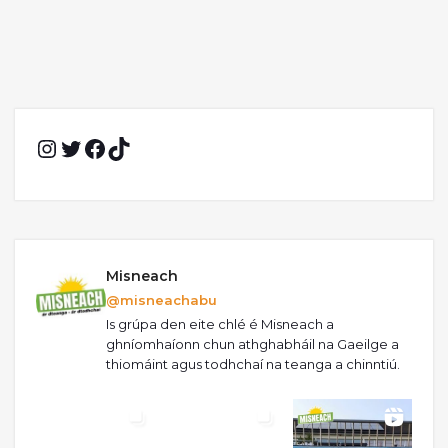
Instagram
Twitter
Facebook
TikTok
Misneach
@misneachabu
Is grúpa den eite chlé é Misneach a
ghníomhaíonn chun athghabháil na Gaeilge a
thiomáint agus todhchaí na teanga a chinntiú.