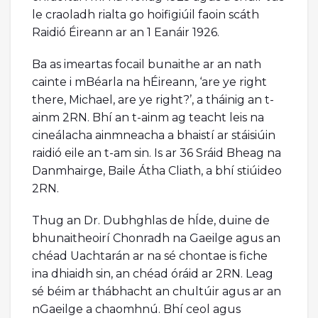
le craoladh rialta go hoifigiúil faoin scáth
Raidió Éireann ar an 1 Eanáir 1926.
Ba as imeartas focail bunaithe ar an nath
cainte i mBéarla na hÉireann, ‘are ye right
there, Michael, are ye right?’, a tháinig an t-
ainm 2RN. Bhí an t-ainm ag teacht leis na
cineálacha ainmneacha a bhaistí ar stáisiúin
raidió eile an t-am sin. Is ar 36 Sráid Bheag na
Danmhairge, Baile Átha Cliath, a bhí stiúideo
2RN.
Thug an Dr. Dubhghlas de hÍde, duine de
bhunaitheoirí Chonradh na Gaeilge agus an
chéad Uachtarán ar na sé chontae is fiche
ina dhiaidh sin, an chéad óráid ar 2RN. Leag
sé béim ar thábhacht an chultúir agus ar an
nGaeilge a chaomhnú. Bhí ceol agus