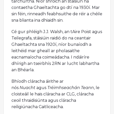
tarchurtha. Níor shroich an stáisiún na
contaetha Ghaeltachta go dtí na 1930í. Mar
sin féin, rinneadh feabhsuithe de réir a chéile
sna blianta ina dhiaidh sin.
Cé gur phléigh J.J. Walsh, an tAire Poist agus
Teilegrafa, stáisiúin raidió do na ceantair
Ghaeltachta sna 1920í, níor bunaíodh a
leithéid mar gheall ar pholasaithe
eacnamaíocha coimeádacha. I ndáiríre
dhírigh an tseirbhís 2RN ar lucht labhartha
an Bhéarla.
Bhíodh cláracha áirithe ar
nós
Nuacht
agus
Tréimhseachán Teann
, le
cloisteáil le hais cláracha ar CLG, cláracha
ceoil thraidisiúnta agus cláracha
reiligiúnacha Caitliceacha.