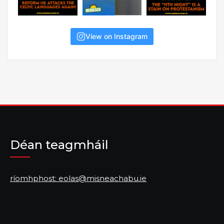
View on Instagram
Déan teagmháil
ríomhphost: eolas@misneachabu.ie