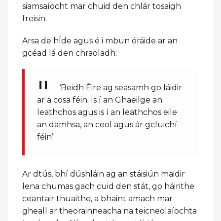
siamsaíocht mar chuid den chlár tosaigh
freisin.
Arsa de hÍde agus é i mbun óráide ar an
gcéad lá den chraoladh:
‘Beidh Éire ag seasamh go láidir
ar a cosa féin. Is í an Ghaeilge an
leathchos agus is í an leathchos eile
an damhsa, an ceol agus ár gcluichí
féin’.
Ar dtús, bhí dúshláin ag an stáisiún maidir
lena chumas gach cuid den stát, go háirithe
ceantair thuaithe, a bhaint amach mar
gheall ar theorainneacha na teicneolaíochta