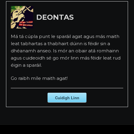
DEONTAS
Má tá cúpla punt le sparáil agat agus más maith
leat tabhartas a thabhairt dúinn is féidir sin a
dhéanamh anseo. Is mór an obair atá romhainn
agus cuideoidh sé go mór linn más féidir leat rud
éigin a sparáil.
Go raibh míle maith agat!
Cuidigh Linn