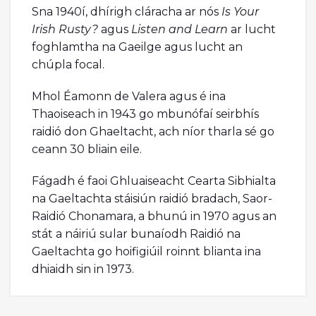
Sna 1940í, dhírigh cláracha ar nós
Is Your
Irish Rusty?
agus
Listen and Learn
ar lucht
foghlamtha na Gaeilge agus lucht an
chúpla focal.
Mhol Éamonn de Valera agus é ina
Thaoiseach in 1943 go mbunófaí seirbhís
raidió don Ghaeltacht, ach níor tharla sé go
ceann 30 bliain eile.
Fágadh é faoi Ghluaiseacht Cearta Sibhialta
na Gaeltachta stáisiún raidió bradach, Saor-
Raidió Chonamara, a bhunú in 1970 agus an
stát a náiriú sular bunaíodh Raidió na
Gaeltachta go hoifigiúil roinnt blianta ina
dhiaidh sin in 1973.