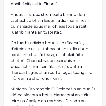
phoiblí oifigiúil in Éirinn é.
Anuas air sin, ba shiombail a bhunú den
tábhacht a bhain leis an raidió mar mheán
cumarsáide agus mar ghléas tógála stáit i
luathbhlianta an tSaorstáit.
Go luath i ndiaidh bhunú an tSaorstáit,
d’aithin an rialtas tábhacht an raidió chun
aontacht chultúrtha agus pholaitiúil a
chothú. Chonacthas an tseirbhís mar
bhealach chun féiniúlacht náisiúnta a
fhorbairt agus chun cultúr agus teanga na
hÉireann a chur chun cinn.
Míníonn Caoimhghin Ó Croidheáin an bunús
idé-eolaíochta a bhí le hiarrachtaí an stáit i
leith na Gaeilge an tráth seo. Díríodh an