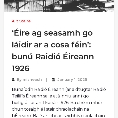
Ailt Staire
‘Éire ag seasamh go
láidir ar a cosa féin’:
bunú Raidió Éireann
1926
By
misneach
January 1, 2025
Bunaíodh Raidió Éireann (ar a dtugtar Raidió
Teilifís Éireann sa lá atá inniu ann) go
hoifigiúil ar an 1 Eanáir 1926. Ba chéim mhór
chun tosaigh é i stair chraolacháin na
hÉireann. Ba é an chéad seirbhís craolacháin