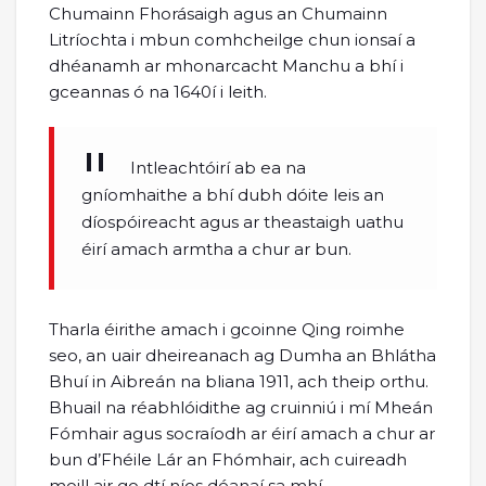
Chumainn Fhorásaigh agus an Chumainn
Litríochta i mbun comhcheilge chun ionsaí a
dhéanamh ar mhonarcacht Manchu a bhí i
gceannas ó na 1640í i leith.
Intleachtóirí ab ea na
gníomhaithe a bhí dubh dóite leis an
díospóireacht agus ar theastaigh uathu
éirí amach armtha a chur ar bun.
Tharla éirithe amach i gcoinne Qing roimhe
seo, an uair dheireanach ag Dumha an Bhlátha
Bhuí in Aibreán na bliana 1911, ach theip orthu.
Bhuail na réabhlóidithe ag cruinniú i mí Mheán
Fómhair agus socraíodh ar éirí amach a chur ar
bun d’Fhéile Lár an Fhómhair, ach cuireadh
moill air go dtí níos déanaí sa mhí.