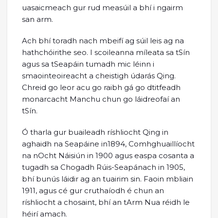
uasaicmeach gur rud measúil a bhí i ngairm
san arm.
Ach bhí toradh nach mbeifí ag súil leis ag na
hathchóirithe seo. I scoileanna míleata sa tSín
agus sa tSeapáin tumadh mic léinn i
smaointeoireacht a cheistigh údarás Qing.
Chreid go leor acu go raibh gá go dtitfeadh
monarcacht Manchu chun go láidreofaí an
tSín.
Ó tharla gur buaileadh ríshliocht Qing in
aghaidh na Seapáine in1894, Comhghuaillíocht
na nOcht Náisiún in 1900 agus easpa cosanta a
tugadh sa Chogadh Rúis-Seapánach in 1905,
bhí bunús láidir ag an tuairim sin. Faoin mbliain
1911, agus cé gur cruthaíodh é chun an
ríshliocht a chosaint, bhí an tArm Nua réidh le
héirí amach.