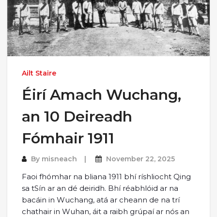
Ailt Staire
Éirí Amach Wuchang,
an 10 Deireadh
Fómhair 1911
By
misneach
November 22, 2025
Faoi fhómhar na bliana 1911 bhí ríshliocht Qing
sa tSín ar an dé deiridh. Bhí réabhlóid ar na
bacáin in Wuchang, atá ar cheann de na trí
chathair in Wuhan, áit a raibh grúpaí ar nós an