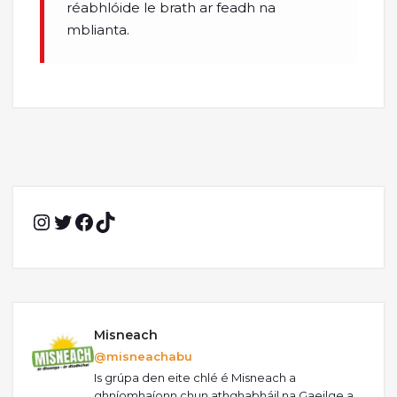
réabhlóide le brath ar feadh na
mblianta.
Instagram
Twitter
Facebook
TikTok
Misneach
@misneachabu
Is grúpa den eite chlé é Misneach a
ghníomhaíonn chun athghabháil na Gaeilge a