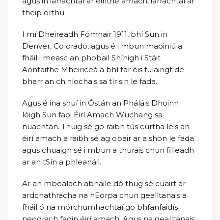
agus in iarrachtaí ar éirithe amach, iarrachtaí ar
theip orthu.
I mí Dheireadh Fómhair 1911, bhí Sun in
Denver, Colorado, agus é i mbun maoiniú a
fháil i measc an phobail Shínigh i Stáit
Aontaithe Mheiriceá a bhí tar éis fulaingt de
bharr an chiníochais sa tír sin le fada.
Agus é ina shuí in Óstán an Pháláis Dhoinn
léigh Sun faoi Éirí Amach Wuchang sa
nuachtán. Thuig sé go raibh tús curtha leis an
éirí amach a raibh sé ag obair ar a shon le fada
agus chuaigh sé i mbun a thurais chun filleadh
ar an tSín a phleanáil.
Ar an mbealach abhaile dó thug sé cuairt ar
ardchathracha na hEorpa chun gealltanais a
fháil ó na mórchumhachtaí go bhfanfaidís
neodrach faoin éirí amach. Agus na gealltanais