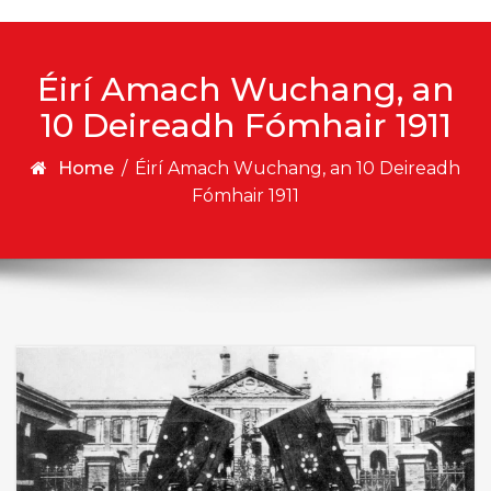
Éirí Amach Wuchang, an
10 Deireadh Fómhair 1911
Home
/
Éirí Amach Wuchang, an 10 Deireadh
Fómhair 1911