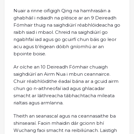
Nuair a rinne oifigigh Qing na hamhrasáin a
ghabháil i ndiaidh na pléisce ar an 9 Deireadh
Fómhair thuig na saighdiúirí réabhlóideacha go
raibh siad i mbaol. Chreid na saighdiúirí go
ngabhfaí iad agus go gcuirfí chun báis go leor
acu agus b’éigean dóibh gníomhú ar an
bpointe boise.
Ar oíche an 10 Deireadh Fómhair chuaigh
saighdiúirí an Airm Nua i mbun ceannairce.
Chuir réabhlóidithe éadaí bána ar a gcuid airm
chun go n-aithneofaí iad agus ghlacadar
smacht ar láithreacha tábhachtacha míleata
rialtais agus armlanna.
Theith an seanascal agus na ceannasaithe ba
shinsearaí. Faoin mhaidin dár gcionn bhí
Wuchang faoi smacht na reibiliúnach. Laistigh