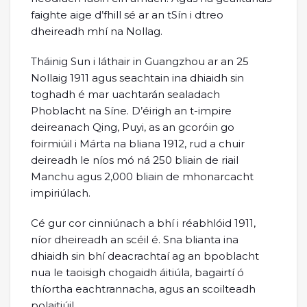
faighte aige d’fhill sé ar an tSín i dtreo
dheireadh mhí na Nollag.
Tháinig Sun i láthair in Guangzhou ar an 25
Nollaig 1911 agus seachtain ina dhiaidh sin
toghadh é mar uachtarán sealadach
Phoblacht na Síne. D’éirigh an t-impire
deireanach Qing, Puyi, as an gcoróin go
foirmiúil i Márta na bliana 1912, rud a chuir
deireadh le níos mó ná 250 bliain de riail
Manchu agus 2,000 bliain de mhonarcacht
impiriúlach.
Cé gur cor cinniúnach a bhí i réabhlóid 1911,
níor dheireadh an scéil é. Sna blianta ina
dhiaidh sin bhí deacrachtaí ag an bpoblacht
nua le taoisigh chogaidh áitiúla, bagairtí ó
thíortha eachtrannacha, agus an scoilteadh
polaitiúil.