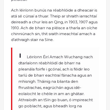
Ach léiríonn bunús na réabhlóide a dheacair is
atá sé cúrsaí a thuar. Theip ar shraith iarrachtaí
deireadh a chur leis an Qing, in 1903, 1907 agus
1910. Ach de bharr na pléisce a tharla an oíche
chinniúnach sin, thit sraith imeachtaí amach a
d’athraigh stair na Síne.
Léiríonn Éirí Amach Wuchang nach
dtarlaíonn réabhlóidí de bharr na
pleanála foirfe i gcónaí, ach is féidir leo
tarlú de bharr eachtraí fánacha agus an
mhisnigh. Tháinig na blianta den
fhrustrachas, eagrúchán agus idé-
eolaíocht le chéile in am an ghátair.
Athraíodh an tSín go buan, ó impireacht
go poblacht, agus bheadh lorg na