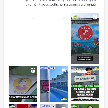
thiomáint agus todhchaí na teanga a chinntiú.