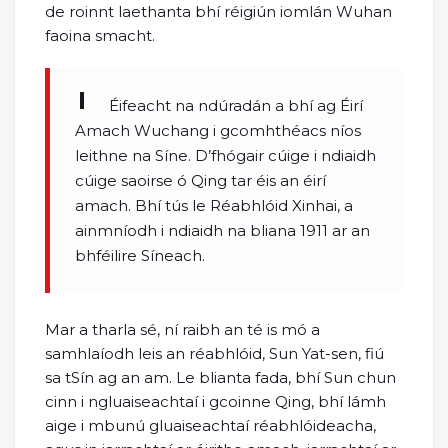
de roinnt laethanta bhí réigiún iomlán Wuhan
faoina smacht.
Éifeacht na ndúradán a bhí ag Éirí
Amach Wuchang i gcomhthéacs níos
leithne na Síne. D’fhógair cúige i ndiaidh
cúige saoirse ó Qing tar éis an éirí
amach. Bhí tús le Réabhlóid Xinhai, a
ainmníodh i ndiaidh na bliana 1911 ar an
bhféilire Síneach.
Mar a tharla sé, ní raibh an té is mó a
samhlaíodh leis an réabhlóid, Sun Yat-sen, fiú
sa tSín ag an am. Le blianta fada, bhí Sun chun
cinn i ngluaiseachtaí i gcoinne Qing, bhí lámh
aige i mbunú gluaiseachtaí réabhlóideacha,