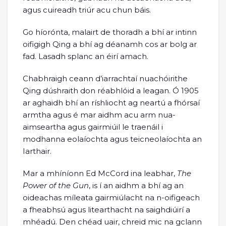
agus cuireadh triúr acu chun báis.
Go híorónta, malairt de thoradh a bhí ar intinn
oifigigh Qing a bhí ag déanamh cos ar bolg ar
fad. Lasadh splanc an éirí amach.
Chabhraigh ceann d’iarrachtaí nuachóirithe
Qing dúshraith don réabhlóid a leagan. Ó 1905
ar aghaidh bhí an ríshliocht ag neartú a fhórsaí
armtha agus é mar aidhm acu arm nua-
aimseartha agus gairmiúil le traenáil i
modhanna eolaíochta agus teicneolaíochta an
Iarthair.
Mar a mhíníonn Ed McCord ina leabhar,
The
Power of the Gun
, is í an aidhm a bhí ag an
oideachas míleata gairmiúlacht na n-oifigeach
a fheabhsú agus litearthacht na saighdiúirí a
mhéadú. Den chéad uair, chreid mic na gclann