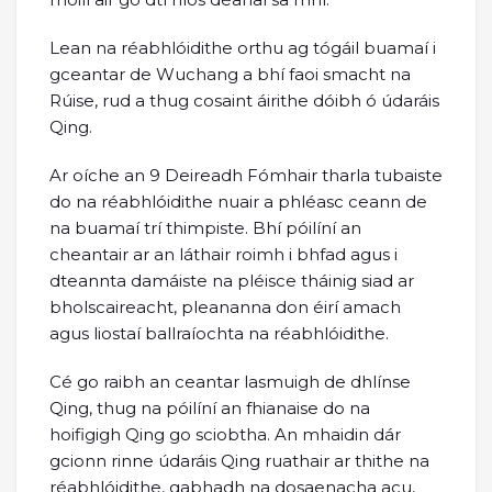
Lean na réabhlóidithe orthu ag tógáil buamaí i
gceantar de Wuchang a bhí faoi smacht na
Rúise, rud a thug cosaint áirithe dóibh ó údaráis
Qing.
Ar oíche an 9 Deireadh Fómhair tharla tubaiste
do na réabhlóidithe nuair a phléasc ceann de
na buamaí trí thimpiste. Bhí póilíní an
cheantair ar an láthair roimh i bhfad agus i
dteannta damáiste na pléisce tháinig siad ar
bholscaireacht, pleananna don éirí amach
agus liostaí ballraíochta na réabhlóidithe.
Cé go raibh an ceantar lasmuigh de dhlínse
Qing, thug na póilíní an fhianaise do na
hoifigigh Qing go sciobtha. An mhaidin dár
gcionn rinne údaráis Qing ruathair ar thithe na
réabhlóidithe, gabhadh na dosaenacha acu,