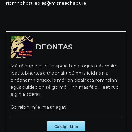
ríomhphost: eolas@misneachabu.ie
DEONTAS
Má tá cúpla punt le sparáil agat agus más maith
leat tabhartas a thabhairt dúinn is féidir sin a
dhéanamh anseo. Is mór an obair atá romhainn
agus cuideoidh sé go mór linn más féidir leat rud
éigin a sparáil.
Go raibh míle maith agat!
Cuidigh Linn