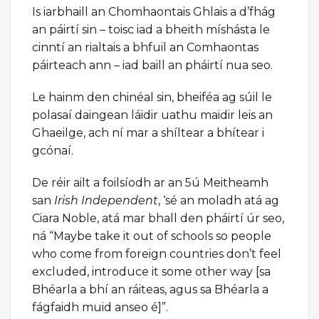
Is iarbhaill an Chomhaontais Ghlais a d’fhág
an páirtí sin – toisc iad a bheith míshásta le
cinntí an rialtais a bhfuil an Comhaontas
páirteach ann – iad baill an pháirtí nua seo.
Le hainm den chinéal sin, bheiféa ag súil le
polasaí daingean láidir uathu maidir leis an
Ghaeilge, ach ní mar a shíltear a bhítear i
gcónaí.
De réir ailt a foilsíodh ar an 5ú Meitheamh
san
Irish Independent
, ‘sé an moladh atá ag
Ciara Noble, atá mar bhall den pháirtí úr seo,
ná “Maybe take it out of schools so people
who come from foreign countries don’t feel
excluded, introduce it some other way [sa
Bhéarla a bhí an ráiteas, agus sa Bhéarla a
fágfaidh muid anseo é]”.