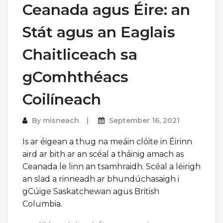
Ceanada agus Éire: an
Stát agus an Eaglais
Chaitliceach sa
gComhthéacs
Coilíneach
By
misneach
September 16, 2021
Is ar éigean a thug na meáin clóite in Éirinn
aird ar bith ar an scéal a tháinig amach as
Ceanada le linn an tsamhraidh. Scéal a léirigh
an slad a rinneadh ar bhundúchasaigh i
gCúige Saskatchewan agus British
Columbia.