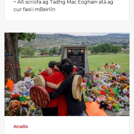
~ Alt scríofa ag Tadhg Mac Eoghain atá ag
cur faoi i mBeirlín
Anailís