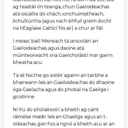
ag teastáil ón teanga, chun Gaeloideachas
atá oscailte do chách, ionchuimistheach,
ilchultúrtha (agus nach bhfuil greim docht
na hEaglaise Caitlicí fós air) a chur ar fáil.
I measc baill Misneach tá iarscoláirí an
Gaeloideachais agus daoine atá
múinteoireacht sna Gaelcholáistí mar gairm
bheatha acu.
Tá sé feicthe go soiléir againn an tairbhe a
bhaineann leis an Gaeiloideachas do dhaoine
óga Gaelacha agus do phobal na Gaeilge i
gcoitinne.
Ní fiú do pholaiteoirí a bheith ag caint
ráiméise maidir leis an Ghaeilge agus an t-
oideachas, gan fios a ngnó a bheith acu ar an