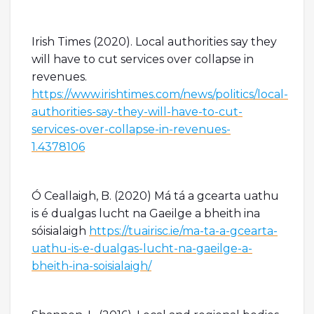
Irish Times (2020). Local authorities say they
will have to cut services over collapse in
revenues.
https://www.irishtimes.com/news/politics/local-
authorities-say-they-will-have-to-cut-
services-over-collapse-in-revenues-
1.4378106
Ó Ceallaigh, B. (2020) Má tá a gcearta uathu
is é dualgas lucht na Gaeilge a bheith ina
sóisialaigh
https://tuairisc.ie/ma-ta-a-gcearta-
uathu-is-e-dualgas-lucht-na-gaeilge-a-
bheith-ina-soisialaigh/