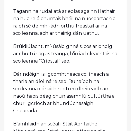
Tagann na rudaí atá ar eolas againn i láthair
na huaire ó chuntais bhéil na n-íospartach a
raibh sé de mhí-ádh orthu freastail ar na
scoileanna, ach ar tháinig slán uathu.
Brúidiúlacht, mí-úsáid ghnéis, cos ar bholg
ar chultúr agus teanga; b’in iad cleachtais na
scoileanna “Críostaí” seo.
Dár ndóigh, is i gcomhthéacs coilíneach a
tharla an díol náire seo. Bunaíodh na
scoileanna cónaithe i dtreo dheireadh an
naoú haois déag chun asamhlú cultúrtha a
chur i gcríoch ar bhundúchasaigh
Cheanada.
B’amhlaidh an scéal i Stáit Aontaithe