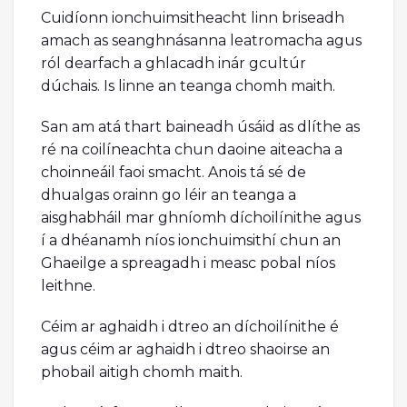
Cuidíonn ionchuimsitheacht linn briseadh
amach as seanghnásanna leatromacha agus
ról dearfach a ghlacadh inár gcultúr
dúchais. Is linne an teanga chomh maith.
San am atá thart baineadh úsáid as dlíthe as
ré na coilíneachta chun daoine aiteacha a
choinneáil faoi smacht. Anois tá sé de
dhualgas orainn go léir an teanga a
aisghabháil mar ghníomh díchoilínithe agus
í a dhéanamh níos ionchuimsithí chun an
Ghaeilge a spreagadh i measc pobal níos
leithne.
Céim ar aghaidh i dtreo an díchoilínithe é
agus céim ar aghaidh i dtreo shaoirse an
phobail aitigh chomh maith.