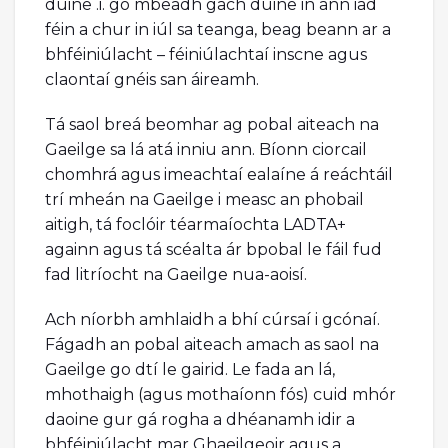
duine .i. go mbeadh gach duine in ann iad
féin a chur in iúl sa teanga, beag beann ar a
bhféiniúlacht – féiniúlachtaí inscne agus
claontaí gnéis san áireamh.
Tá saol breá beomhar ag pobal aiteach na
Gaeilge sa lá atá inniu ann. Bíonn ciorcail
chomhrá agus imeachtaí ealaíne á reáchtáil
trí mheán na Gaeilge i measc an phobail
aitigh, tá foclóir téarmaíochta LADTA+
againn agus tá scéalta ár bpobal le fáil fud
fad litríocht na Gaeilge nua-aoisí.
Ach níorbh amhlaidh a bhí cúrsaí i gcónaí.
Fágadh an pobal aiteach amach as saol na
Gaeilge go dtí le gairid. Le fada an lá,
mhothaigh (agus mothaíonn fós) cuid mhór
daoine gur gá rogha a dhéanamh idir a
bhféiniúlacht mar Ghaeilgeoir agus a