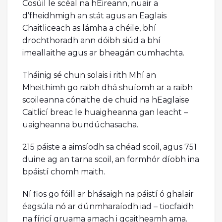
Cosúil le scéal na hÉireann, nuair a
d’fheidhmigh an stát agus an Eaglais
Chaitliceach as lámha a chéile, bhí
drochthoradh ann dóibh siúd a bhí
imeallaithe agus ar bheagán cumhachta.
Tháinig sé chun solais i rith Mhí an
Mheithimh go raibh dhá shuíomh ar a raibh
scoileanna cónaithe de chuid na hEaglaise
Caitlicí breac le huaigheanna gan leacht –
uaigheanna bundúchasacha.
215 páiste a aimsíodh sa chéad scoil, agus 751
duine ag an tarna scoil, an formhór díobh ina
bpáistí chomh maith.
Ní fios go fóill ar bhásaigh na páistí ó ghalair
éagsúla nó ar dúnmharaíodh iad – tiocfaidh
na fíricí gruama amach i gcaitheamh ama.