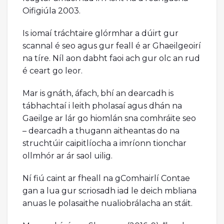
Oifigiúla 2003.
Is iomaí tráchtaire glórmhar a dúirt gur
scannal é seo agus gur feall é ar Ghaeilgeoirí
na tíre. Níl aon dabht faoi ach gur olc an rud
é ceart go leor.
Mar is gnáth, áfach, bhí an dearcadh is
tábhachtaí i leith pholasaí agus dhán na
Gaeilge ar lár go hiomlán sna comhráite seo
– dearcadh a thugann aitheantas do na
struchtúir caipitlíocha a imríonn tionchar
ollmhór ar ár saol uilig.
Ní fiú caint ar fheall na gComhairlí Contae
gan a lua gur scriosadh iad le deich mbliana
anuas le polasaithe nualiobrálacha an stáit.