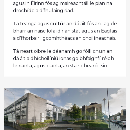
agus in Éirinn fós ag maireachtáil le pian na
drochíde a d’fhulaing siad.
Tá teanga agus cultúr an dá áit fós an-lag de
bharr an naisc lofa idir an stát agus an Eaglais
a d’fhorbair i gcomhthéacs an choilíneachais.
Tá neart oibre le déanamh go fóill chun an
dá áit a dhíchoilíniú ionas go bhfaighfí réidh
le rianta, agus pianta, an stair dhearóil sin.