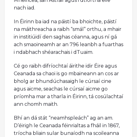
Mheiriceá, san Astráil agus i dtíortha eile
nach iad.
In Éirinn ba iad na páistí ba bhoichte, páistí
na máithreacha a raibh “smál” orthu, a mhair
in institiúidí den saghas céanna, agus ní gá
ach smaoineamh ar an 796 leanbh a fuarthas
i ndabhach shéarachais i dTuaim.
Cé go raibh difríochtaí áirithe idir Éire agus
Ceanada sa chaoi is go mbaineann an cos ar
bholg ar bhundúchasaigh le cúrsaí cine
agus aicme, seachas le cúrsaí aicme go
príomha mar a tharla in Éirinn, tá cosúlachtaí
ann chomh maith.
Bhí an dá stát “neamhspleách” ag an am.
D’éirigh le Ceanada féinrialtas a fháil in 1867,
tríocha bliain sular bunaíodh na scoileanna