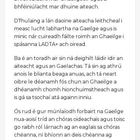
bhféiniúlacht mar dhuine aiteach.
D’fhulaing a lán daoine aiteacha leithcheal i
measc lucht labhartha na Gaeilge agus is
minic nár cuireadh fáilte roimh an Ghaeilge i
spásanna LADTA+ ach oiread.
Ba é an toradh air sin ná deighilt láidir idir an
aiteacht agus an Gaelachas. Tá sin ag athrú
anois le blianta beaga anuas, ach tá neart
oibre le déanamh fós chun an Ghaeilge a
dhéanamh chomh hionchuimsitheach agus
is gá sa tsochaí atá againn inniu.
Ós rud é gur múnlaíodh forbairt na Gaeilge
nua-aoisí tríd an chóras oideachais agus toisc
go raibh ról lárnach ag an eaglais sa chóras
chéanna, ní bhíonn an deis chéanna ag