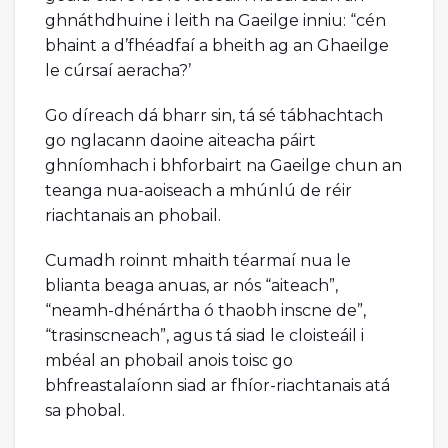
ghnáthdhuine i leith na Gaeilge inniu: “cén
bhaint a d’fhéadfaí a bheith ag an Ghaeilge
le cúrsaí aeracha?’
Go díreach dá bharr sin, tá sé tábhachtach
go nglacann daoine aiteacha páirt
ghníomhach i bhforbairt na Gaeilge chun an
teanga nua-aoiseach a mhúnlú de réir
riachtanais an phobail.
Cumadh roinnt mhaith téarmaí nua le
blianta beaga anuas, ar nós “aiteach”,
“neamh-dhénártha ó thaobh inscne de”,
“trasinscneach”, agus tá siad le cloisteáil i
mbéal an phobail anois toisc go
bhfreastalaíonn siad ar fhíor-riachtanais atá
sa phobal.