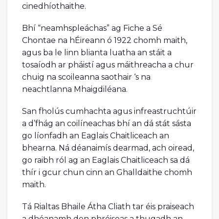
cinedhíothaithe.
Bhí “neamhspleáchas” ag Fiche a Sé
Chontae na hÉireann ó 1922 chomh maith,
agus ba le linn blianta luatha an stáit a
tosaíodh ar pháistí agus máithreacha a chur
chuig na scoileanna saothair ‘s na
neachtlanna Mhaigdiléana.
San fholús cumhachta agus infreastruchtúir
a d’fhág an coilíneachas bhí an dá stát sásta
go líonfadh an Eaglais Chaitliceach an
bhearna. Ná déanaimís dearmad, ach oiread,
go raibh ról ag an Eaglais Chaitliceach sa dá
thír i gcur chun cinn an Ghalldaithe chomh
maith.
Tá Rialtas Bhaile Átha Cliath tar éis praiseach
a dhéanamh den phróiseas a thugadh an