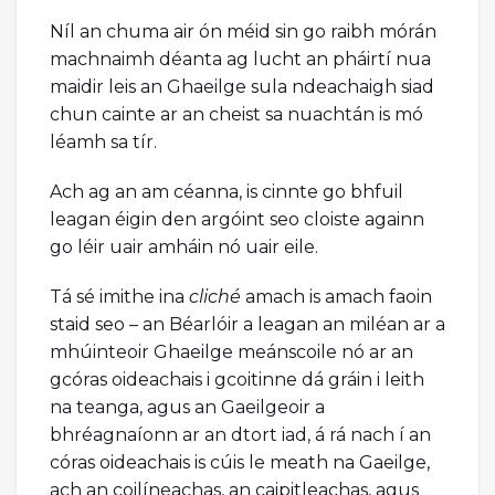
Níl an chuma air ón méid sin go raibh mórán
machnaimh déanta ag lucht an pháirtí nua
maidir leis an Ghaeilge sula ndeachaigh siad
chun cainte ar an cheist sa nuachtán is mó
léamh sa tír.
Ach ag an am céanna, is cinnte go bhfuil
leagan éigin den argóint seo cloiste againn
go léir uair amháin nó uair eile.
Tá sé imithe ina
cliché
amach is amach faoin
staid seo – an Béarlóir a leagan an miléan ar a
mhúinteoir Ghaeilge meánscoile nó ar an
gcóras oideachais i gcoitinne dá gráin i leith
na teanga, agus an Gaeilgeoir a
bhréagnaíonn ar an dtort iad, á rá nach í an
córas oideachais is cúis le meath na Gaeilge,
ach an coilíneachas, an caipitleachas, agus