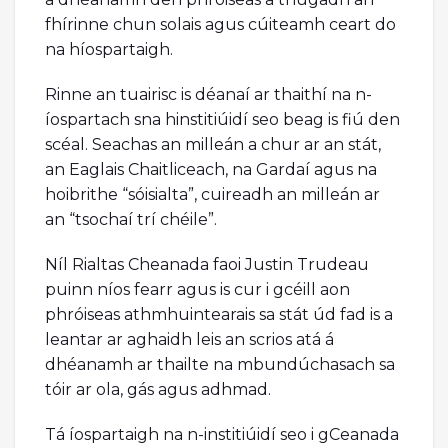
fhírinne chun solais agus cúiteamh ceart do
na híospartaigh.
Rinne an tuairisc is déanaí ar thaithí na n-
íospartach sna hinstitiúidí seo beag is fiú den
scéal. Seachas an milleán a chur ar an stát,
an Eaglais Chaitliceach, na Gardaí agus na
hoibrithe “sóisialta”, cuireadh an milleán ar
an “tsochaí trí chéile”.
Níl Rialtas Cheanada faoi Justin Trudeau
puinn níos fearr agus is cur i gcéill aon
phróiseas athmhuintearais sa stát úd fad is a
leantar ar aghaidh leis an scrios atá á
dhéanamh ar thailte na mbundúchasach sa
tóir ar ola, gás agus adhmad.
Tá íospartaigh na n-institiúidí seo i gCeanada