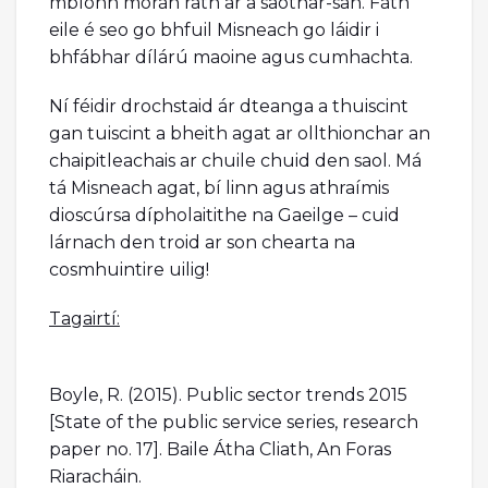
mbíonn mórán rath ar a saothar-san. Fáth
eile é seo go bhfuil Misneach go láidir i
bhfábhar dílárú maoine agus cumhachta.
Ní féidir drochstaid ár dteanga a thuiscint
gan tuiscint a bheith agat ar ollthionchar an
chaipitleachais ar chuile chuid den saol. Má
tá Misneach agat, bí linn agus athraímis
dioscúrsa dípholaitithe na Gaeilge – cuid
lárnach den troid ar son chearta na
cosmhuintire uilig!
Tagairtí:
Boyle, R. (2015). Public sector trends 2015
[State of the public service series, research
paper no. 17]. Baile Átha Cliath, An Foras
Riaracháin.