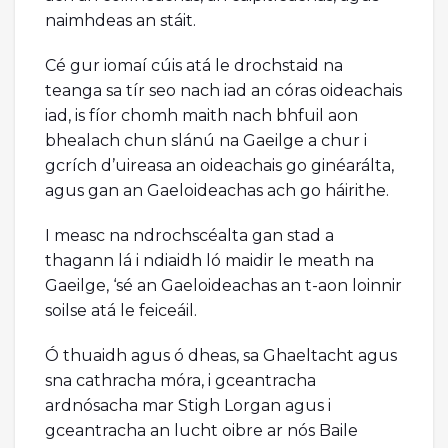
naimhdeas an stáit.
Cé gur iomaí cúis atá le drochstaid na
teanga sa tír seo nach iad an córas oideachais
iad, is fíor chomh maith nach bhfuil aon
bhealach chun slánú na Gaeilge a chur i
gcrích d’uireasa an oideachais go ginéarálta,
agus gan an Gaeloideachas ach go háirithe.
I measc na ndrochscéalta gan stad a
thagann lá i ndiaidh ló maidir le meath na
Gaeilge, ‘sé an Gaeloideachas an t-aon loinnir
soilse atá le feiceáil.
Ó thuaidh agus ó dheas, sa Ghaeltacht agus
sna cathracha móra, i gceantracha
ardnósacha mar Stigh Lorgan agus i
gceantracha an lucht oibre ar nós Baile