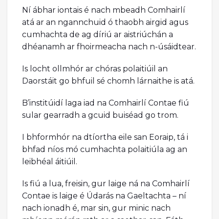
Ní ábhar iontais é nach mbeadh Comhairlí
atá ar an ngannchuid ó thaobh airgid agus
cumhachta de ag díriú ar aistriúchán a
dhéanamh ar fhoirmeacha nach n-úsáidtear.
Is locht ollmhór ar chóras polaitiúil an
Daorstáit go bhfuil sé chomh lárnaithe is atá.
B’institúidí laga iad na Comhairlí Contae fiú
sular gearradh a gcuid buiséad go trom.
I bhformhór na dtíortha eile san Eoraip, tá i
bhfad níos mó cumhachta polaitiúla ag an
leibhéal áitiúil.
Is fiú a lua, freisin, gur laige ná na Comhairlí
Contae is laige é Údarás na Gaeltachta – ní
nach ionadh é, mar sin, gur minic nach