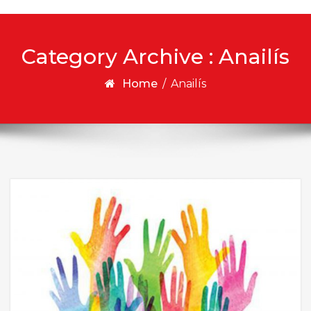
Category Archive : Anailís
Home
/
Anailís