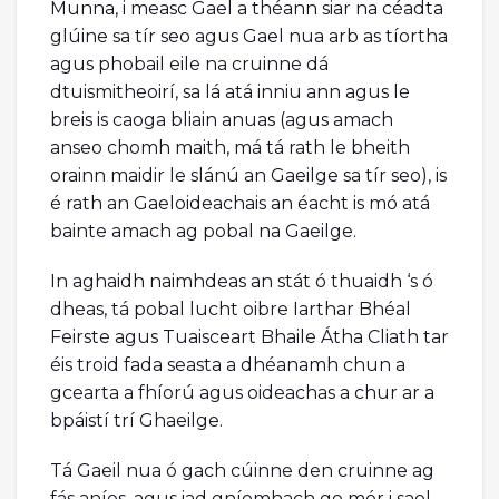
Munna, i measc Gael a théann siar na céadta
glúine sa tír seo agus Gael nua arb as tíortha
agus phobail eile na cruinne dá
dtuismitheoirí, sa lá atá inniu ann agus le
breis is caoga bliain anuas (agus amach
anseo chomh maith, má tá rath le bheith
orainn maidir le slánú an Gaeilge sa tír seo), is
é rath an Gaeloideachais an éacht is mó atá
bainte amach ag pobal na Gaeilge.
In aghaidh naimhdeas an stát ó thuaidh ‘s ó
dheas, tá pobal lucht oibre Iarthar Bhéal
Feirste agus Tuaisceart Bhaile Átha Cliath tar
éis troid fada seasta a dhéanamh chun a
gcearta a fhíorú agus oideachas a chur ar a
bpáistí trí Ghaeilge.
Tá Gaeil nua ó gach cúinne den cruinne ag
fás aníos, agus iad gníomhach go mór i saol