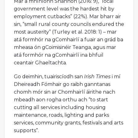
Mar a mhíníonn Shannon (2016: 9), “local
government level was the hardest hit by
employment cutbacks” (22%). Mar bharr air
sin, “small rural county councils endured the
most austerity” (Turley et al. 2018: 1) – mar
atá formhór na gComhairlí a fuair an grád ba
mheasa ón gCoimisinéir Teanga, agus mar
atá formhór na gComhairlí ina bhfuil
ceantair Ghaeltachta.
Go deimhin, tuairiscíodh san
Irish Times
i mí
Dheireadh Fómhair go raibh ganntanas
chomh mór sin ar Chomhairlí áirithe nach
mbeadh aon rogha orthu ach “to start
cutting all services including housing
maintenance, roads, lighting and parks
services, community grants, festivals and arts
supports”.