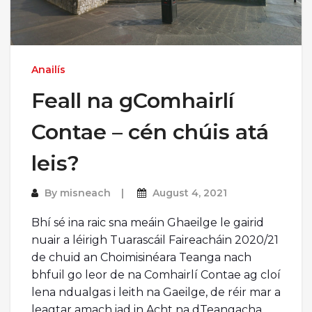
Anailís
Feall na gComhairlí
Contae – cén chúis atá
leis?
By
misneach
August 4, 2021
Bhí sé ina raic sna meáin Ghaeilge le gairid
nuair a léirigh Tuarascáil Faireacháin 2020/21
de chuid an Choimisinéara Teanga nach
bhfuil go leor de na Comhairlí Contae ag cloí
lena ndualgas i leith na Gaeilge, de réir mar a
leagtar amach iad in Acht na dTeangacha