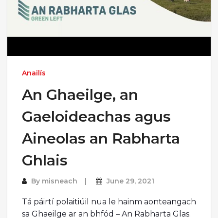
Anailís
An Ghaeilge, an
Gaeloideachas agus
Aineolas an Rabharta
Ghlais
By
misneach
June 29, 2021
Tá páirtí polaitiúil nua le hainm aonteangach
sa Ghaeilge ar an bhfód – An Rabharta Glas.