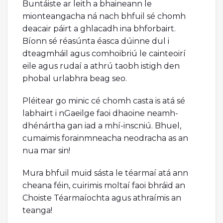
Buntáiste ar leith a bhaineann le
mionteangacha ná nach bhfuil sé chomh
deacair páirt a ghlacadh ina bhforbairt.
Bíonn sé réasúnta éasca dúinne dul i
dteagmháil agus comhoibriú le cainteoirí
eile agus rudaí a athrú taobh istigh den
phobal urlabhra beag seo.
Pléitear go minic cé chomh casta is atá sé
labhairt i nGaeilge faoi dhaoine neamh-
dhénártha gan iad a mhí-inscniú. Bhuel,
cumaimis forainmneacha neodracha as an
nua mar sin!
Mura bhfuil muid sásta le téarmaí atá ann
cheana féin, cuirimis moltaí faoi bhráid an
Choiste Téarmaíochta agus athraímis an
teanga!