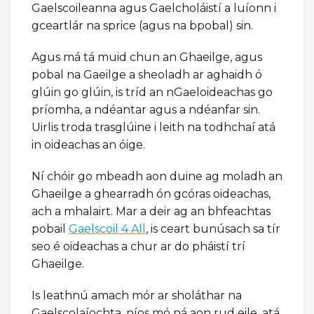
Gaelscoileanna agus Gaelcholáistí a luíonn i
gceartlár na sprice (agus na bpobal) sin.
Agus má tá muid chun an Ghaeilge, agus
pobal na Gaeilge a sheoladh ar aghaidh ó
glúin go glúin, is tríd an nGaeloideachas go
príomha, a ndéantar agus a ndéanfar sin.
Uirlis troda trasglúine i leith na todhchaí atá
in oideachas an óige.
Ní chóir go mbeadh aon duine ag moladh an
Ghaeilge a ghearradh ón gcóras oideachas,
ach a mhalairt. Mar a deir ag an bhfeachtas
pobail
Gaelscoil 4 All
, is ceart bunúsach sa tír
seo é oideachas a chur ar do pháistí trí
Ghaeilge.
Is leathnú amach mór ar sholáthar na
Gaelscolaíochta, níos mó ná aon rud eile, atá