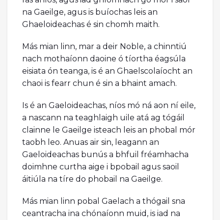
na Gaeilge, agus is buíochas leis an
Ghaeloideachas é sin chomh maith.
Más mian linn, mar a deir Noble, a chinntiú
nach mothaíonn daoine ó tíortha éagsúla
eisiata ón teanga, is é an Ghaelscolaíocht an
chaoi is fearr chun é sin a bhaint amach.
Is é an Gaeloideachas, níos mó ná aon ní eile,
a nascann na teaghlaigh uile atá ag tógáil
clainne le Gaeilge isteach leis an phobal mór
taobh leo. Anuas air sin, leagann an
Gaeloideachas bunús a bhfuil fréamhacha
doimhne curtha aige i bpobail agus saoil
áitiúla na tíre do phobail na Gaeilge.
Más mian linn pobal Gaelach a thógail sna
ceantracha ina chónaíonn muid, is iad na