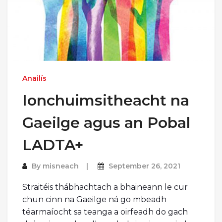
Anailís
Ionchuimsitheacht na
Gaeilge agus an Pobal
LADTA+
By
misneach
September 26, 2021
Straitéis thábhachtach a bhaineann le cur
chun cinn na Gaeilge ná go mbeadh
téarmaíocht sa teanga a oirfeadh do gach