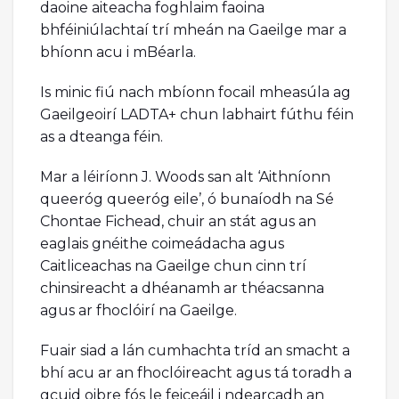
daoine aiteacha foghlaim faoina
bhféiniúlachtaí trí mheán na Gaeilge mar a
bhíonn acu i mBéarla.
Is minic fiú nach mbíonn focail mheasúla ag
Gaeilgeoirí LADTA+ chun labhairt fúthu féin
as a dteanga féin.
Mar a léiríonn J. Woods san alt ‘Aithníonn
queeróg queeróg eile’, ó bunaíodh na Sé
Chontae Fichead, chuir an stát agus an
eaglais gnéithe coimeádacha agus
Caitliceachas na Gaeilge chun cinn trí
chinsireacht a dhéanamh ar théacsanna
agus ar fhoclóirí na Gaeilge.
Fuair siad a lán cumhachta tríd an smacht a
bhí acu ar an fhoclóireacht agus tá toradh a
gcuid oibre fós le feiceáil i ndearcadh an