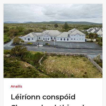
Anailís
Léiríonn conspóid