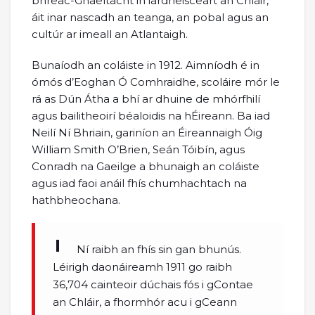
bhreac-Ghaeltacht in iardheisceart an Chláir,
áit inar nascadh an teanga, an pobal agus an
cultúr ar imeall an Atlantaigh.
Bunaíodh an coláiste in 1912. Aimníodh é in
ómós d’Eoghan Ó Comhraidhe, scoláire mór le
rá as Dún Átha a bhí ar dhuine de mhórfhilí
agus bailitheoirí béaloidis na hÉireann. Ba iad
Neilí Ní Bhriain, gariníon an Éireannaigh Óig
William Smith O’Brien, Seán Tóibín, agus
Conradh na Gaeilge a bhunaigh an coláiste
agus iad faoi anáil fhís chumhachtach na
hathbheochana.
Ní raibh an fhís sin gan bhunús.
Léirigh daonáireamh 1911 go raibh
36,704 cainteoir dúchais fós i gContae
an Chláir, a fhormhór acu i gCeann