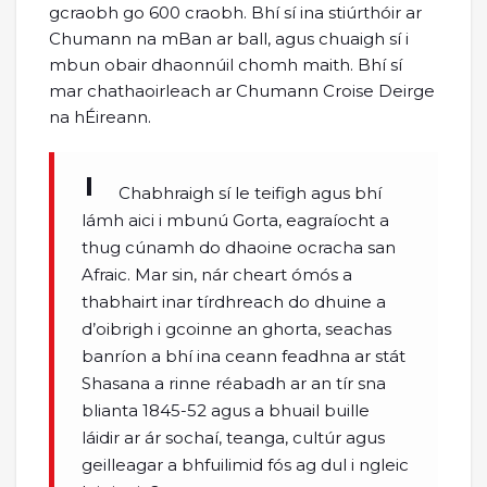
gcraobh go 600 craobh. Bhí sí ina stiúrthóir ar
Chumann na mBan ar ball, agus chuaigh sí i
mbun obair dhaonnúil chomh maith. Bhí sí
mar chathaoirleach ar Chumann Croise Deirge
na hÉireann.
Chabhraigh sí le teifigh agus bhí
lámh aici i mbunú Gorta, eagraíocht a
thug cúnamh do dhaoine ocracha san
Afraic. Mar sin, nár cheart ómós a
thabhairt inar tírdhreach do dhuine a
d’oibrigh i gcoinne an ghorta, seachas
banríon a bhí ina ceann feadhna ar stát
Shasana a rinne réabadh ar an tír sna
blianta 1845-52 agus a bhuail buille
láidir ar ár sochaí, teanga, cultúr agus
geilleagar a bhfuilimid fós ag dul i ngleic