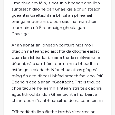
I mo thuairim féin, is botún a bheadh ann líon
suntasach daoine gan Ghaeilge a chur isteach i
gceantar Gaeltachta a bhfuil an phleanáil
teanga ar bun ann, bíodh siad ina n-iarrthóirí
tearmainn nó Éireannaigh gheala gan
Ghaeilge.
Ar an ábhar sin, bheadh contúirt níos mó i
dtaobh na teangeolaíochta dá dtógfaí eastát
buan lán Bhéarlóirí, mar a tharla i mBearna le
déanaí, ná ó iarrthóirí tearmainn a bheadh in
óstán go sealadach. Níor chualathas gíog ná
míog ón eite dheas i bhfad amach faoi choilíniú
Béarlóirí geala ar an nGaeltacht. Tríd is tríd, ba
chóir tacú le héileamh Tinteán ‘straitéis daonra
agus tithíochta’ don Ghaeltacht a fhorbairt a
chinnteodh fás inbhuanaithe do na ceantair sin.
D’fhéadfadh líon áirithe iarrthóirí tearmainn