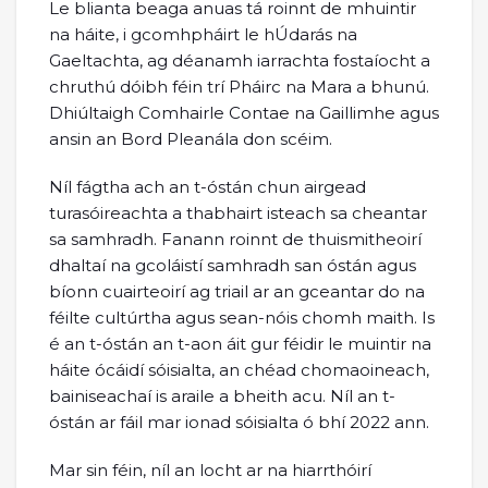
Le blianta beaga anuas tá roinnt de mhuintir
na háite, i gcomhpháirt le hÚdarás na
Gaeltachta, ag déanamh iarrachta fostaíocht a
chruthú dóibh féin trí Pháirc na Mara a bhunú.
Dhiúltaigh Comhairle Contae na Gaillimhe agus
ansin an Bord Pleanála don scéim.
Níl fágtha ach an t-óstán chun airgead
turasóireachta a thabhairt isteach sa cheantar
sa samhradh. Fanann roinnt de thuismitheoirí
dhaltaí na gcoláistí samhradh san óstán agus
bíonn cuairteoirí ag triail ar an gceantar do na
féilte cultúrtha agus sean-nóis chomh maith. Is
é an t-óstán an t-aon áit gur féidir le muintir na
háite ócáidí sóisialta, an chéad chomaoineach,
bainiseachaí is araile a bheith acu. Níl an t-
óstán ar fáil mar ionad sóisialta ó bhí 2022 ann.
Mar sin féin, níl an locht ar na hiarrthóirí