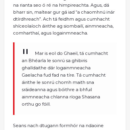
na rianta seo ó ré na himpireachta. Agus, dá
bharr sin, maítear gur gá iad “a chaomhnú inár
dtírdhreach”. Ach tá feidhm agus cumhacht
shíceolaíoch áirithe ag siombailí, ainmneacha,
comharthaí, agus logainmneacha.
Mar is eol do Ghaeil, tá cumhacht
an Bhéarla le sonrú sa ghibiris
ghalldaithe dár logainmneacha
Gaelacha fud fad na tíre. Tá cumhacht
áirithe le sonrú chomh maith sna
sráideanna agus bóithre a bhfuil
ainmneacha chlanna ríoga Shasana
orthu go fóill.
Seans nach dtugann formhór na ndaoine