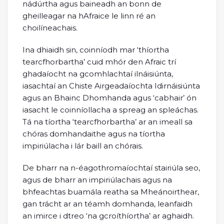
nádúrtha agus baineadh an bonn de
gheilleagar na hAfraice le linn ré an
choilíneachais.
Ina dhiaidh sin, coinníodh mar ‘thíortha
tearcfhorbartha’ cuid mhór den Afraic trí
ghadaíocht na gcomhlachtaí ilnáisiúnta,
iasachtaí an Chiste Airgeadaíochta Idirnáisiúnta
agus an Bhainc Dhomhanda agus ‘cabhair’ ón
iasacht le coinníollacha a spreag an spleáchas.
Tá na tíortha ‘tearcfhorbartha’ ar an imeall sa
chóras domhandaithe agus na tíortha
impiriúlacha i lár baill an chórais.
De bharr na n-éagothromaíochtaí stairiúla seo,
agus de bharr an impiriúlachais agus na
bhfeachtas buamála reatha sa Mheánoirthear,
gan trácht ar an téamh domhanda, leanfaidh
an imirce i dtreo ‘na gcroíthíortha’ ar aghaidh.