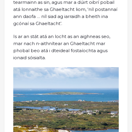
tearmainn as sin, agus mar a dúirt oibrí pobail
atá lonnaithe sa Ghaeltacht liom, ‘níl postannaí
ann daofa … níl siad ag iarraidh a bheith ina
gcónaí sa Ghaeltacht’.
Is ar an stát atá an locht as an aighneas seo,
mar nach n-aithnítear an Ghaeltacht mar
phobal beo atá i dteideal fostaíochta agus
ionaid sóisialta.