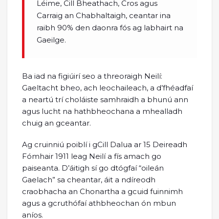
Léime, Cill Bheathach, Cros agus
Carraig an Chabhaltaigh, ceantar ina
raibh 90% den daonra fós ag labhairt na
Gaeilge.
Ba iad na figiúirí seo a threoraigh Neilí:
Gaeltacht bheo, ach leochaileach, a d’fhéadfaí
a neartú trí choláiste samhraidh a bhunú ann
agus lucht na hathbheochana a mhealladh
chuig an gceantar.
Ag cruinniú poiblí i gCill Dalua ar 15 Deireadh
Fómhair 1911 leag Neilí a fís amach go
paiseanta. D’áitigh sí go dtógfaí “oileán
Gaelach” sa cheantar, áit a ndíreodh
craobhacha an Chonartha a gcuid fuinnimh
agus a gcruthófaí athbheochan ón mbun
aníos.