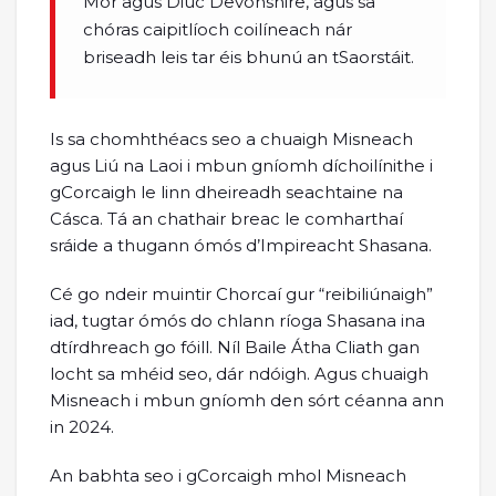
Mór agus Diúc Devonshire, agus sa
chóras caipitlíoch coilíneach nár
briseadh leis tar éis bhunú an tSaorstáit.
Is sa chomhthéacs seo a chuaigh Misneach
agus Liú na Laoi i mbun gníomh díchoilínithe i
gCorcaigh le linn dheireadh seachtaine na
Cásca. Tá an chathair breac le comharthaí
sráide a thugann ómós d’Impireacht Shasana.
Cé go ndeir muintir Chorcaí gur “reibiliúnaigh”
iad, tugtar ómós do chlann ríoga Shasana ina
dtírdhreach go fóill. Níl Baile Átha Cliath gan
locht sa mhéid seo, dár ndóigh. Agus chuaigh
Misneach i mbun gníomh den sórt céanna ann
in 2024.
An babhta seo i gCorcaigh mhol Misneach