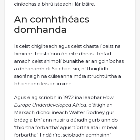
ciníochas a bhrú isteach i lár báire.
An comhthéacs
domhanda
Is ceist chigilteach agus ceist chasta í ceist na
himirce. Teastaíonn ón eite dheas i bhfad
amach ceist shimplí bunaithe ar an gciníochas
a dhéanamh di. Sa chaoi sin, ní thuigfidh
saoránaigh na cúiseanna móra struchtúrtha a
bhaineann leis an imirce.
Agus é ag scríobh in 1972 ina leabhar
How
Europe Underdeveloped Africa
, d’áitigh an
Marxach díchoilíneach Walter Rodney gur
bréag a bhí ann nuair a dúradh gurb ann do
‘thíortha forbartha’ agus ‘tíortha atá i mbéal
forbartha’. I ndáiríre, sciobadh acmhainní