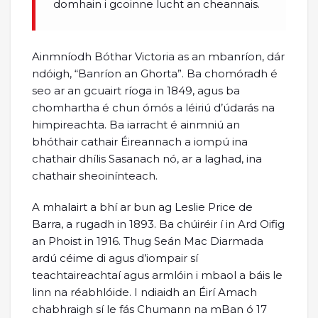
domhain i gcoinne lucht an cheannais.
Ainmníodh Bóthar Victoria as an mbanríon, dár
ndóigh, “Banríon an Ghorta”. Ba chomóradh é
seo ar an gcuairt ríoga in 1849, agus ba
chomhartha é chun ómós a léiriú d’údarás na
himpireachta. Ba iarracht é ainmniú an
bhóthair cathair Éireannach a iompú ina
chathair dhílis Sasanach nó, ar a laghad, ina
chathair sheoinínteach.
A mhalairt a bhí ar bun ag Leslie Price de
Barra, a rugadh in 1893. Ba chúiréir í in Ard Oifig
an Phoist in 1916. Thug Seán Mac Diarmada
ardú céime di agus d’iompair sí
teachtaireachtaí agus armlóin i mbaol a báis le
linn na réabhlóide. I ndiaidh an Éirí Amach
chabhraigh sí le fás Chumann na mBan ó 17