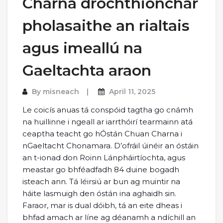
Charna drochthionchar
pholasaithe an rialtais
agus imeallú na
Gaeltachta araon
By
misneach
April 11, 2025
Le coicís anuas tá conspóid tagtha go cnámh
na huillinne i ngeall ar iarrthóirí tearmainn atá
ceaptha teacht go hÓstán Chuan Charna i
nGaeltacht Chonamara. D’ofráil úinéir an óstáin
an t-ionad don Roinn Lánpháirtíochta, agus
meastar go bhféadfadh 84 duine bogadh
isteach ann. Tá léirsiú ar bun ag muintir na
háite lasmuigh den óstán ina aghaidh sin.
Faraor, mar is dual dóibh, tá an eite dheas i
bhfad amach ar líne ag déanamh a ndíchill an