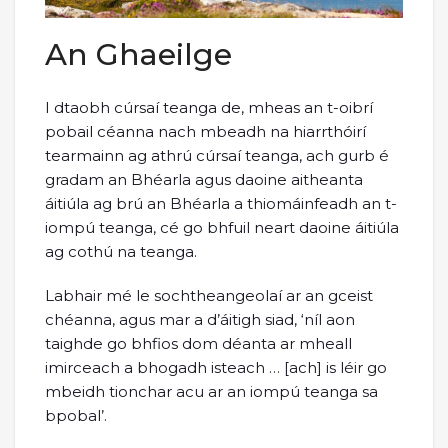
An Ghaeilge
I dtaobh cúrsaí teanga de, mheas an t-oibrí
pobail céanna nach mbeadh na hiarrthóirí
tearmainn ag athrú cúrsaí teanga, ach gurb é
gradam an Bhéarla agus daoine aitheanta
áitiúla ag brú an Bhéarla a thiomáinfeadh an t-
iompú teanga, cé go bhfuil neart daoine áitiúla
ag cothú na teanga.
Labhair mé le sochtheangeolaí ar an gceist
chéanna, agus mar a d’áitigh siad, ‘níl aon
taighde go bhfios dom déanta ar mheall
imirceach a bhogadh isteach … [ach] is léir go
mbeidh tionchar acu ar an iompú teanga sa
bpobal’.