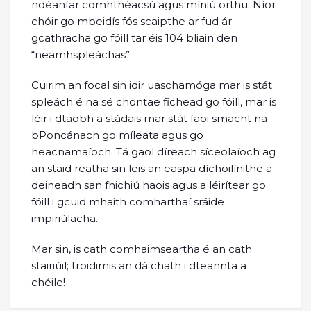
ndéanfar comhthéacsú agus míniú orthu. Níor
chóir go mbeidís fós scaipthe ar fud ár
gcathracha go fóill tar éis 104 bliain den
“neamhspleáchas”.
Cuirim an focal sin idir uaschamóga mar is stát
spleách é na sé chontae fichead go fóill, mar is
léir i dtaobh a stádais mar stát faoi smacht na
bPoncánach go míleata agus go
heacnamaíoch. Tá gaol díreach síceolaíoch ag
an staid reatha sin leis an easpa díchoilínithe a
deineadh san fhichiú haois agus a léirítear go
fóill i gcuid mhaith comharthaí sráide
impiriúlacha.
Mar sin, is cath comhaimseartha é an cath
stairiúil; troidimis an dá chath i dteannta a
chéile!