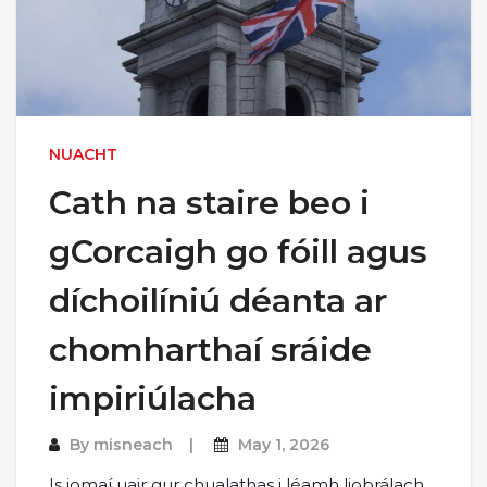
NUACHT
Cath na staire beo i
gCorcaigh go fóill agus
díchoilíniú déanta ar
chomharthaí sráide
impiriúlacha
By
misneach
May 1, 2026
Is iomaí uair gur chualathas i léamh liobrálach