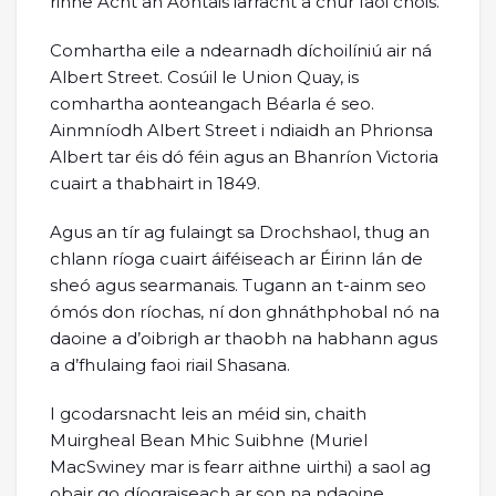
rinne Acht an Aontais iarracht a chur faoi chois.
Comhartha eile a ndearnadh díchoilíniú air ná
Albert Street. Cosúil le Union Quay, is
comhartha aonteangach Béarla é seo.
Ainmníodh Albert Street i ndiaidh an Phrionsa
Albert tar éis dó féin agus an Bhanríon Victoria
cuairt a thabhairt in 1849.
Agus an tír ag fulaingt sa Drochshaol, thug an
chlann ríoga cuairt áiféiseach ar Éirinn lán de
sheó agus searmanais. Tugann an t-ainm seo
ómós don ríochas, ní don ghnáthphobal nó na
daoine a d’oibrigh ar thaobh na habhann agus
a d’fhulaing faoi riail Shasana.
I gcodarsnacht leis an méid sin, chaith
Muirgheal Bean Mhic Suibhne (Muriel
MacSwiney mar is fearr aithne uirthi) a saol ag
obair go díograiseach ar son na ndaoine.