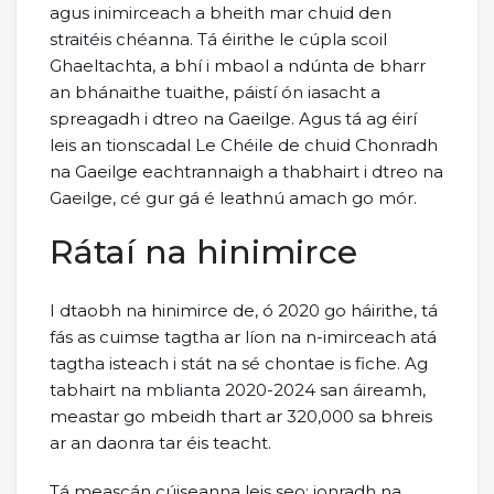
agus inimirceach a bheith mar chuid den
straitéis chéanna. Tá éirithe le cúpla scoil
Ghaeltachta, a bhí i mbaol a ndúnta de bharr
an bhánaithe tuaithe, páistí ón iasacht a
spreagadh i dtreo na Gaeilge. Agus tá ag éirí
leis an tionscadal Le Chéile de chuid Chonradh
na Gaeilge eachtrannaigh a thabhairt i dtreo na
Gaeilge, cé gur gá é leathnú amach go mór.
Rátaí na hinimirce
I dtaobh na hinimirce de, ó 2020 go háirithe, tá
fás as cuimse tagtha ar líon na n-imirceach atá
tagtha isteach i stát na sé chontae is fiche. Ag
tabhairt na mblianta 2020-2024 san áireamh,
meastar go mbeidh thart ar 320,000 sa bhreis
ar an daonra tar éis teacht.
Tá meascán cúiseanna leis seo: ionradh na