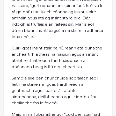
na staire, “gurb ionann an stair ar fad”. Is é sin le
rá go bhfuil an luach céanna ag insint staire
amháin agus atá ag insint staire eile. Dár
ndóigh, is truflais é an ráiteas sin. Mar is eol
dúinn bíonn insintí éagsúla na staire in adharca
lena chéile.
Cuir i gcás insint stair na hÉireann atá bunaithe
ar cheart fhlaitheas na náisiúin agus an insint
athbhreithnitheach fhrithnáisiúnach a
dhéanann beag is fiú den cheart sin.
Sampla eile den chur chuige liobrálach seo i
leith na staire ná i gcás thírdhreach ár
gcathracha agus bailte, áit a bhfuil
ainmneacha, deilbheanna agus siombailí an
choilínithe fós le feiceáil.
Maíonn na liobrálaithe gur “cuid den stair” iad