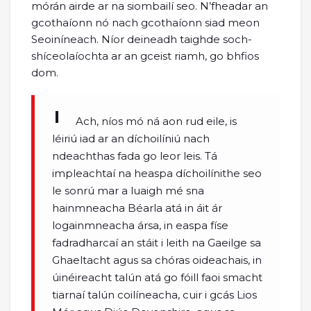
mórán airde ar na siombailí seo. N’fheadar an
gcothaíonn nó nach gcothaíonn siad meon
Seoiníneach. Níor deineadh taighde soch-
shíceolaíochta ar an gceist riamh, go bhfios
dom.
Ach, níos mó ná aon rud eile, is
léiriú iad ar an díchoilíniú nach
ndeachthas fada go leor leis. Tá
impleachtaí na heaspa díchoilínithe seo
le sonrú mar a luaigh mé sna
hainmneacha Béarla atá in áit ár
logainmneacha ársa, in easpa físe
fadradharcaí an stáit i leith na Gaeilge sa
Ghaeltacht agus sa chóras oideachais, in
úinéireacht talún atá go fóill faoi smacht
tiarnaí talún coilíneacha, cuir i gcás Lios