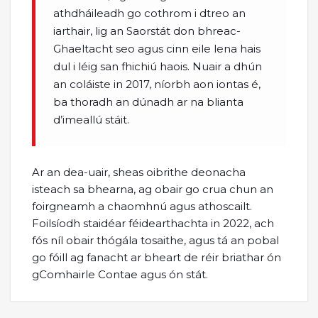
athdháileadh go cothrom i dtreo an
iarthair, lig an Saorstát don bhreac-
Ghaeltacht seo agus cinn eile lena hais
dul i léig san fhichiú haois. Nuair a dhún
an coláiste in 2017, níorbh aon iontas é,
ba thoradh an dúnadh ar na blianta
d’imeallú stáit.
Ar an dea-uair, sheas oibrithe deonacha
isteach sa bhearna, ag obair go crua chun an
foirgneamh a chaomhnú agus athoscailt.
Foilsíodh staidéar féidearthachta in 2022, ach
fós níl obair thógála tosaithe, agus tá an pobal
go fóill ag fanacht ar bheart de réir briathar ón
gComhairle Contae agus ón stát.