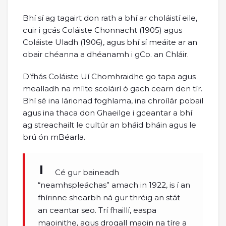
Bhí sí ag tagairt don rath a bhí ar choláistí eile,
cuir i gcás Coláiste Chonnacht (1905) agus
Coláiste Uladh (1906), agus bhí sí meáite ar an
obair chéanna a dhéanamh i gCo. an Chláir.
D’fhás Coláiste Uí Chomhraidhe go tapa agus
mealladh na mílte scoláirí ó gach cearn den tír.
Bhí sé ina lárionad foghlama, ina chroílár pobail
agus ina thaca don Ghaeilge i gceantar a bhí
ag streachailt le cultúr an bháid bháin agus le
brú ón mBéarla.
Cé gur baineadh
“neamhspleáchas” amach in 1922, is í an
fhírinne shearbh ná gur thréig an stát
an ceantar seo. Trí fhaillí, easpa
maoinithe, agus drogall maoin na tíre a