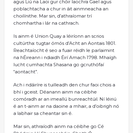
agus Liú na Laoi gur chóir laochra Gael agus
poblachtacha a chur in áit ainmneacha an
choilínithe. Mar sin, d’athraíomar trí
chomhartha i lár na cathrach.
Is ainm é Union Quay a léiríonn an scrios
cultúrtha: tugtar ómós d’Acht an Aontais 1801.
Reachtaíocht é seo a fuair réidh le parlaimint
na hÉireann i ndiaidh Éirí Amach 1798. Mhaígh
lucht cumhachta Shasana go gcruthófaí
“aontacht”.
Ach i ndáiríre is tuilleadh den chur faoi chois a
bhí i gceist. Déanann ainm na céibhe
comóradh ar an imeallú bunreachtúil. Ní léiriú
é an t-ainm ar na daoine a mhair, a d’oibrigh nó
a labhair sa cheantar sin é.
Mar sin, athraíodh ainm na céibhe go Cé