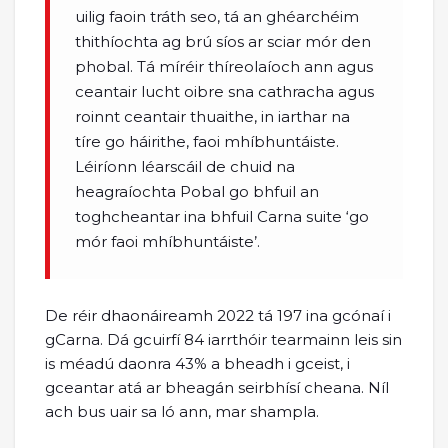
uilig faoin tráth seo, tá an ghéarchéim
thithíochta ag brú síos ar sciar mór den
phobal. Tá míréir thíreolaíoch ann agus
ceantair lucht oibre sna cathracha agus
roinnt ceantair thuaithe, in iarthar na
tíre go háirithe, faoi mhíbhuntáiste.
Léiríonn léarscáil de chuid na
heagraíochta Pobal go bhfuil an
toghcheantar ina bhfuil Carna suite ‘go
mór faoi mhíbhuntáiste’.
De réir dhaonáireamh 2022 tá 197 ina gcónaí i
gCarna. Dá gcuirfí 84 iarrthóir tearmainn leis sin
is méadú daonra 43% a bheadh i gceist, i
gceantar atá ar bheagán seirbhísí cheana. Níl
ach bus uair sa ló ann, mar shampla.