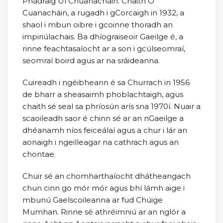
Phádraig Uí Chuanacháin. Chaith Ó
Cuanacháin, a rugadh i gCorcaigh in 1932, a
shaol i mbun oibre i gcoinne thoradh an
impiriúlachais. Ba dhíograiseoir Gaeilge é, a
rinne feachtasaíocht ar a son i gcúlseomraí,
seomraí boird agus ar na sráideanna.
Cuireadh i ngéibheann é sa Churrach in 1956
de bharr a sheasaimh phoblachtaigh, agus
chaith sé seal sa phríosún arís sna 1970í. Nuair a
scaoileadh saor é chinn sé ar an nGaeilge a
dhéanamh níos feiceálaí agus a chur i lár an
aonaigh i ngeilleagar na cathrach agus an
chontae.
Chuir sé an chomharthaíocht dhátheangach
chun cinn go mór mór agus bhí lámh aige i
mbunú Gaelscoileanna ar fud Chúige
Mumhan. Rinne sé athréimniú ar an nglór a