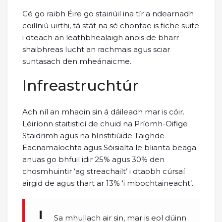
Cé go raibh Éire go stairiúil ina tír a ndearnadh
coilíniú uirthi, tá stát na sé chontae is fiche suite
i dteach an leathbhealaigh anois de bharr
shaibhreas lucht an rachmais agus sciar
suntasach den mheánaicme.
Infreastruchtúr
Ach níl an mhaoin sin á dáileadh mar is cóir.
Léiríonn staitisticí de chuid na Príomh-Oifige
Staidrimh agus na hInstitiúide Taighde
Eacnamaíochta agus Sóisialta le blianta beaga
anuas go bhfuil idir 25% agus 30% den
chosmhuintir ‘ag streachailt’ i dtaobh cúrsaí
airgid de agus thart ar 13% ‘i mbochtaineacht’.
Sa mhullach air sin, mar is eol dúinn