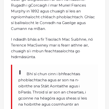
Rugadh i gCorcaigh í mar Muriel Frances
Murphy in 1892 agus chuaigh sí leis an
ngníomhaíocht chléach phoblachtach. Ghlac
sí ballraíocht le Conradh na Gaeilge agus
Cumann na mBan.
I ndiaidh bhás a fir Traolach Mac Suibhne, nó
Terence MacSwiney mar is fearr aithne air,
chuaigh sí i mbun feachtasaíochta go
hidirnáisiúnta.
Bhí sí chun cinn i bhfeachtais
phoblachtacha agus ar son na n-
oibrithe sna Stáit Aontaithe agus i
bParás. Throid sí ar son an cheartais, i
gcoinne na héagóra agus sheas sí leis
na hoibrithe agus cosmhuintir an