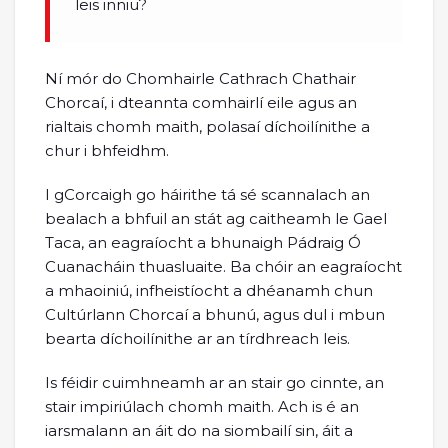
leis inniu?
Ní mór do Chomhairle Cathrach Chathair
Chorcaí, i dteannta comhairlí eile agus an
rialtais chomh maith, polasaí díchoilínithe a
chur i bhfeidhm.
I gCorcaigh go háirithe tá sé scannalach an
bealach a bhfuil an stát ag caitheamh le Gael
Taca, an eagraíocht a bhunaigh Pádraig Ó
Cuanacháin thuasluaite. Ba chóir an eagraíocht
a mhaoiniú, infheistíocht a dhéanamh chun
Cultúrlann Chorcaí a bhunú, agus dul i mbun
bearta díchoilínithe ar an tírdhreach leis.
Is féidir cuimhneamh ar an stair go cinnte, an
stair impiriúlach chomh maith. Ach is é an
iarsmalann an áit do na siombailí sin, áit a